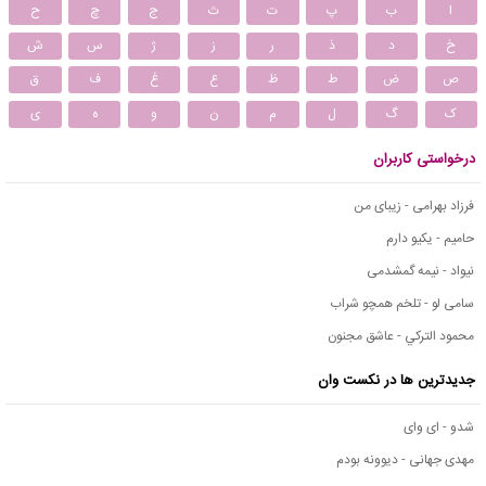
ا
ب
پ
ت
ث
ج
چ
ح
خ
د
ذ
ر
ز
ژ
س
ش
ص
ض
ط
ظ
ع
غ
ف
ق
ک
گ
ل
م
ن
و
ه
ی
درخواستی کاربران
فرزاد بهرامی - زیبای من
حامیم - یکیو دارم
نیواد - نیمه گمشدمی
سامی لو - تلخم همچو شراب
محمود التركي - عاشق مجنون
جدیدترین ها در نکست وان
شدو - ای وای
مهدی جهانی - دیوونه بودم