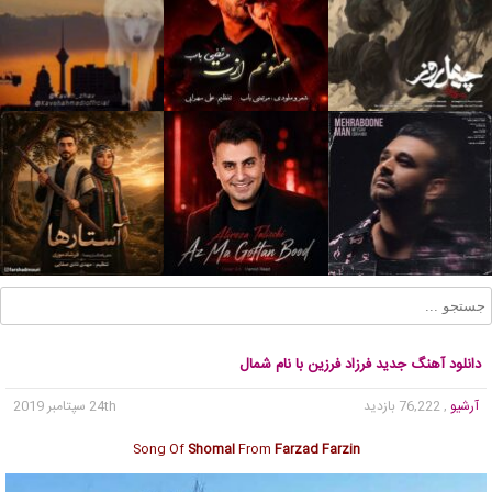
دانلود آهنگ جدید فرزاد فرزین با نام شمال
آرشیو
, 76,222 بازدید
24th سپتامبر 2019
Song Of
Shomal
From
Farzad Farzin