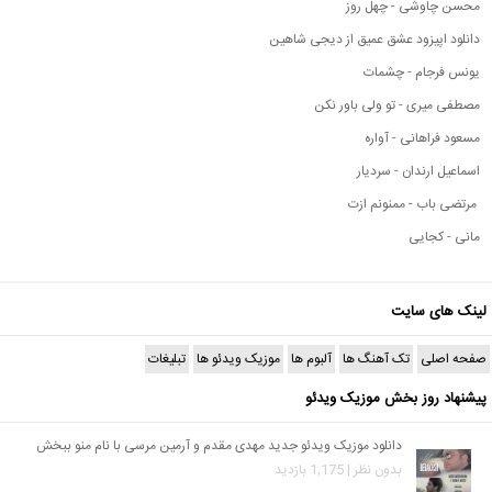
محسن چاوشی - چهل روز
دانلود اپیزود عشق عمیق از دیجی شاهین
یونس فرجام - چشمات
مصطفی میری - تو ولی باور نکن
مسعود فراهانی - آواره
اسماعیل ارندان - سردیار
مرتضی باب - ممنونم ازت
مانی - کجایی
لینک های سایت
صفحه اصلی
تک آهنگ ها
آلبوم ها
موزیک ویدئو ها
تبلیغات
پیشنهاد روز بخش موزیک ویدئو
دانلود موزیک ویدئو جدید مهدی مقدم و آرمین مرسی با نام منو ببخش
بدون نظر | 1,175 بازدید