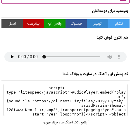
بفرستید برای دوستانتان
تلگرام
توییتر
فیسبوک
واتس آپ
پینترست
ایمیل
هم اکنون گوش کنید
کد پخش این آهنگ در سایت و وبلاگ شما
آرشیو
،
تک آهنگ ها
،
فرزاد فرزین