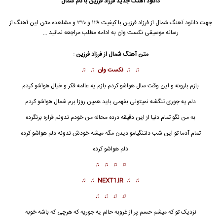
دانلود آهنگ جدید
فرزاد فرزین با نام شمال
جهت دانلود آهنگ شمال از فرزاد فرزین با کیفیت ۱۲۸ و ۳۲۰ و مشاهده متن این آهنگ از
رسانه موسیقی نکست وان به ادامه مطلب مراجعه نمائید …
متن آهنگ
شمال
از فرزاد فرزین :
♫ ♫
نکست وان
♫ ♫
بازم بارونه و این وقت سال هواشو کردم بازم یه عالمه فکر و خیال هواشو کردم
دلم یه جوری تنگشه نمیتونی بفهمی باید همین روزا برم
شمال
هواشو کردم
به من نگو تمام دنیا از این دقیقه درده محاله من خودم ندونم قراره برنگرده
تمام آدما تو این شب دلتنگیامو دیدن مگه میشه خودش ندونه دلم هواشو کرده
دلم هواشو کرده
♫ ♫ ♫ ♫
♫ ♫
NEXT1.IR
♫ ♫
♫ ♫ ♫ ♫
نزدیک تو که میشم حسم پر از غروبه حالم یه جوریه که هرچی که باشه خوبه