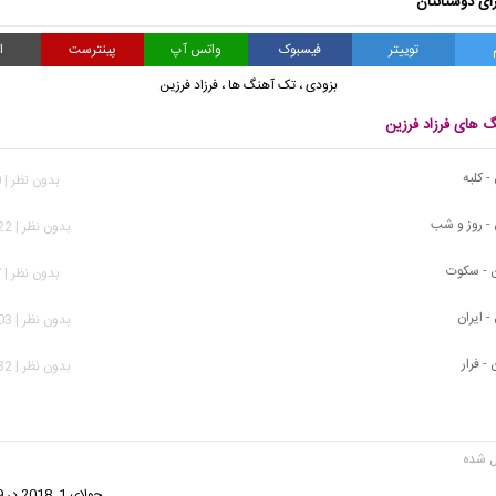
ای دوستانتان
توییتر
فیسبوک
واتس آپ
پینترست
ا
بزودی
،
تک آهنگ ها
،
فرزاد فرزین
گ های فرزاد فرزین
- کلبه
بدون نظر | 580 بازدید
 - روز و شب
بدون نظر | 1,022 بازدید
ن - سکوت
بدون نظر | 887 بازدید
- ایران
بدون نظر | 1,003 بازدید
- فرار
بدون نظر | 1,532 بازدید
گفت:
جولای 1, 2018 در 12:59 ق.ظ