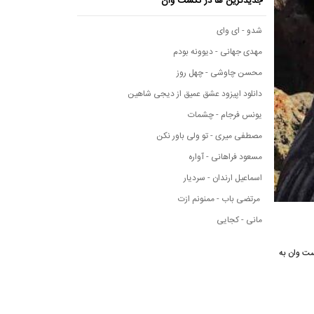
جدیدترین ها در نکست وان
شدو - ای وای
مهدی جهانی - دیوونه بودم
محسن چاوشی - چهل روز
دانلود اپیزود عشق عمیق از دیجی شاهین
یونس فرجام - چشمات
مصطفی میری - تو ولی باور نکن
مسعود فراهانی - آواره
اسماعیل ارندان - سردیار
مرتضی باب - ممنونم ازت
مانی - کجایی
 نکست وان به