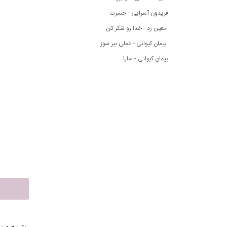
فریدون آسرایی - حسرت
معین زد - خدا رو شکر کن
پیمان کیوانی - غملی بیر سوز
پیمان کیوانی - سارا