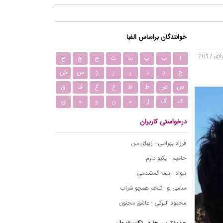
خوانندگان براساس الفبا
ا
ب
پ
ت
ث
ج
چ
ح
خ
د
ذ
ر
ز
ژ
س
ش
ص
ض
ط
ظ
ع
غ
ف
ق
ک
گ
ل
م
ن
و
ه
ی
درخواستی کاربران
فرزاد بهرامی - زیبای من
حامیم - یکیو دارم
نیواد - نیمه گمشدمی
سامی لو - تلخم همچو شراب
محمود التركي - عاشق مجنون