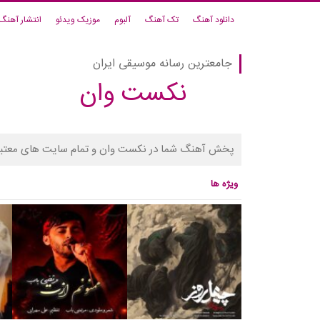
دانلود آهنگ
تک آهنگ
آلبوم
موزیک ویدئو
انتشار آهنگ
جامعترین رسانه موسیقی ایران
نکست وان
پخش آهنگ شما در نکست وان و تمام سایت های معتبر
ویژه ها