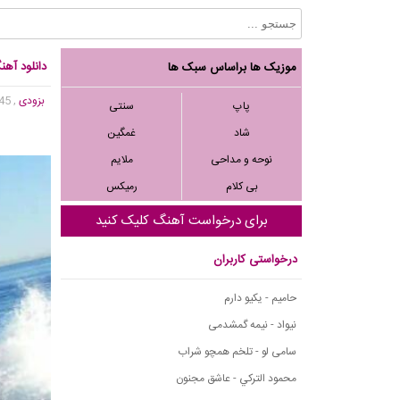
دانلود آهن
موزیک ها براساس سبک ها
بزودی
, 3,945 بازدید
پاپ
سنتی
شاد
غمگین
نوحه و مداحی
ملایم
بی کلام
رمیکس
برای درخواست آهنگ کلیک کنید
درخواستی کاربران
حامیم - یکیو دارم
نیواد - نیمه گمشدمی
سامی لو - تلخم همچو شراب
محمود التركي - عاشق مجنون