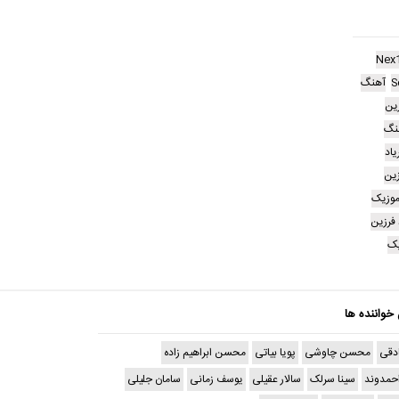
Nex
S
آهنگ
زین
هنگ
یاد
زین
موزیک
د فرزین
یک
 خواننده ها
دقی
محسن چاوشی
پویا بیاتی
محسن ابراهیم زاده
حمدوند
سینا سرلک
سالار عقیلی
یوسف زمانی
سامان جلیلی