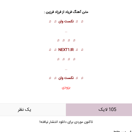
متن آهنگ فریاد از
فرزاد فرزین
:
♫ ♫
نکست وان
♫ ♫
…
♫ ♫ ♫ ♫
♫ ♫
NEXT1.IR
♫ ♫
♫ ♫ ♫ ♫
…
♫ ♫
نکست وان
♫ ♫
بزودی
105 لایک
يک نظر
تاکنون موردی برای دانلود انتشار نیافته!