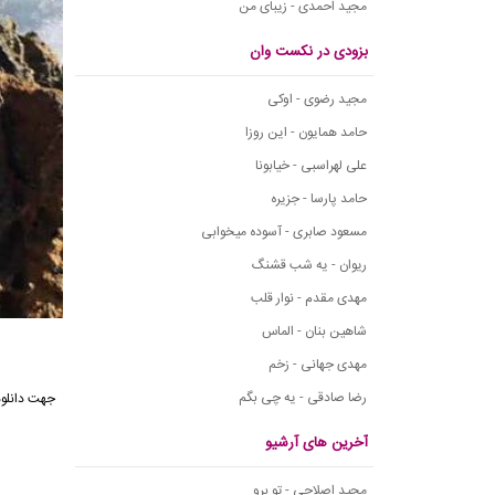
مجید احمدی - زیبای من
بزودی در نکست وان
مجید رضوی - اوکی
حامد همایون - این روزا
علی لهراسبی - خیابونا
حامد پارسا - جزیره
مسعود صابری - آسوده میخوابی
ریوان - یه شب قشنگ
مهدی مقدم - نوار قلب
شاهین بنان - الماس
مهدی جهانی - زخم
رضا صادقی - یه چی بگم
جهت دانلود
آخرین های آرشیو
مجید اصلاحی - تو برو