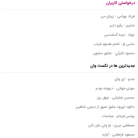
درخواستی کاربران
فرزاد بهرامی - زیبای من
حامیم - یکیو دارم
نیواد - نیمه گمشدمی
سامی لو - تلخم همچو شراب
محمود التركي - عاشق مجنون
جدیدترین ها در نکست وان
شدو - ای وای
مهدی جهانی - دیوونه بودم
محسن چاوشی - چهل روز
دانلود اپیزود عشق عمیق از دیجی شاهین
یونس فرجام - چشمات
مصطفی میری - تو ولی باور نکن
مسعود فراهانی - آواره