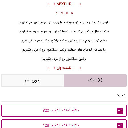
♫ ♫
NEXT1.IR
♫ ♫
♫ ♫ ♫ ♫
فرقی نداره کی حریف هردومونه ما با وجود تو , تو میدون غم نداریم
هشت سال جنگیدیم تا دنیا ببینه ما کم تو این سرزمین رستم نداریم
عاشق ترین مردم دنیا رو داری میشه براشون پشت هر سنگر بمیری
ما بهترین قهرمان های جهانیم وقتی مدالامون رو از مردم بگیریم
وقتی
مدال
امون رو از مردم بگیریم
♫ ♫
نکست وان
♫ ♫
33 لایک
بدون نظر
دانلود
دانلود آهنگ با کیفیت 320
mp3
دانلود آهنگ با کیفیت 128
mp3