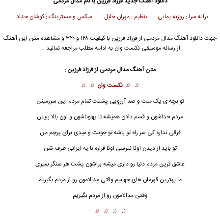
دانلود آهنگ جدید
فرزاد فرزین
با نام مدال مردمی
ترانه سرا : روزبه بمانی
تنظیم : مهران خلیل
میکس و مسترینگ : کوشان حداد
جهت دانلود آهنگ مدال مردمی از
فرزاد فرزین
با کیفیت ۱۲۸ و ۳۲۰ و مشاهده متن این آهنگ
از رسانه موسیقی نکست وان به ادامه مطلب مراجعه نمائید …
متن آهنگ مدال مردمی از
فرزاد فرزین
:
♫ ♫
نکست وان
♫ ♫
تو بچه ی یک ملت و صد آرزویی پشتت تمام
مردم
این سرزمینن
مردم خداشون و قسم دادن همیشه تا پهلوناشون و اون بالا ببینن
فرقی نداره کی سر راه تو باشه تو جونت و میدی برای پرچم من
تو باید از دیدن اونا نترسی اونا قراره با یه ایرانی طرف شن
عاشق ترین مردم دنیا رو داری میشه براشون پشت هر سنگر بمیری
ما بهترین قهرمان های جهانیم وقتی مدالامون رو از مردم بگیریم
وقتی مدالامون رو از مردم بگیریم
♫ ♫ ♫ ♫