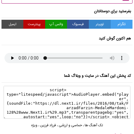
بفرستید برای دوستانتان
تلگرام
توییتر
فیسبوک
واتس آپ
پینترست
ایمیل
هم اکنون گوش کنید
کد پخش این آهنگ در سایت و وبلاگ شما
تک آهنگ ها
،
حماسی و ارزشی
،
فرزاد فرزین
،
ویژه