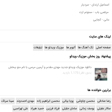
اسماعیل ارندان - سردیار
مرتضی باب - ممنونم ازت
مانی - کجایی
لینک های سایت
صفحه اصلی
تک آهنگ ها
آلبوم ها
موزیک ویدئو ها
تبلیغات
پیشنهاد روز بخش موزیک ویدئو
دانلود موزیک ویدئو جدید مهدی مقدم و آرمین مرسی با نام منو ببخش
بدون نظر | 1,175 بازدید
برترین خواننده ها
رضا صادقی
محسن چاوشی
پویا بیاتی
محسن ابراهیم زاده
مهدی احمدوند
سینا سرلک
سالار عقیلی
یوسف زمانی
سامان جلیلی
فرزاد فرزین
حمید هیراد
علی لهراسبی