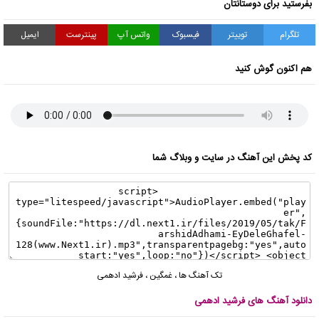
بفرستید برای دوستانتان
تلگرام
توییتر
فیسبوک
واتس آپ
پینترست
ایمیل
هم اکنون گوش کنید
کد پخش این آهنگ در سایت و وبلاگ شما
تک آهنگ ها
،
غمگین
،
فرشید ادهمی
دانلود آهنگ های فرشید ادهمی