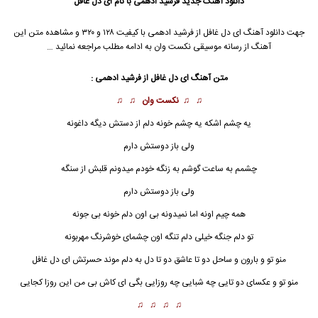
دانلود آهنگ جدید
فرشید ادهمی
با نام ای دل غافل
جهت دانلود آهنگ ای دل غافل از
فرشید ادهمی
با کیفیت ۱۲۸ و ۳۲۰ و مشاهده متن این
آهنگ از رسانه موسیقی نکست وان به ادامه مطلب مراجعه نمائید …
متن آهنگ ای دل غافل از
فرشید ادهمی
:
♫ ♫
نکست وان
♫ ♫
یه چشم اشکه یه چشم خونه دلم از دستش دیگه داغونه
ولی باز دوستش دارم
چشمم به ساعت گوشم به زنگه خودم میدونم قلبش از سنگه
ولی باز دوستش دارم
همه چیم اونه اما نمیدونه بی اون دلم خونه بی جونه
تو دلم جنگه خیلی دلم تنگه اون چشمای خوشرنگ مهربونه
منو تو و بارون و ساحل دو تا عاشق دو تا دل به دلم موند حسرتش
ای دل غافل
منو تو و عکسای دو تایی چه شبایی چه روزایی بگی ای کاش بی من این روزا کجایی
♫ ♫ ♫ ♫