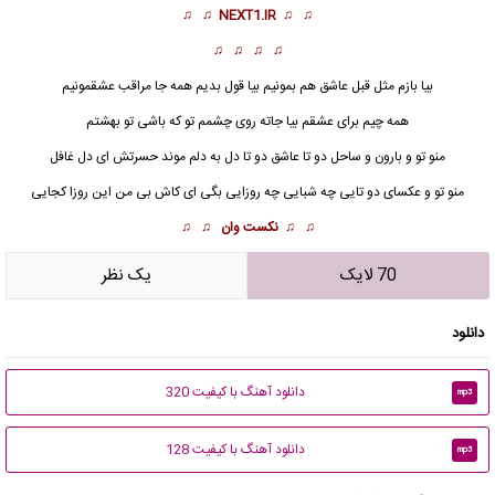
♫ ♫
NEXT1.IR
♫ ♫
♫ ♫ ♫ ♫
بیا بازم مثل قبل عاشق هم بمونیم بیا قول بدیم همه جا مراقب عشقمونیم
همه چیم برای عشقم بیا جاته روی چشمم تو که باشی تو بهشتم
منو تو و بارون و ساحل دو تا عاشق دو تا دل به دلم موند حسرتش
ای دل غافل
منو تو و عکسای دو تایی چه شبایی چه روزایی بگی ای کاش بی من این روزا کجایی
♫ ♫
نکست وان
♫ ♫
70 لایک
يک نظر
دانلود
دانلود آهنگ با کیفیت 320
mp3
دانلود آهنگ با کیفیت 128
mp3