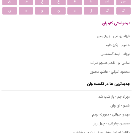
ص
ض
ط
ظ
ع
غ
ف
ق
ک
گ
ل
م
ن
و
ه
ی
درخواستی کاربران
فرزاد بهرامی - زیبای من
حامیم - یکیو دارم
نیواد - نیمه گمشدمی
سامی لو - تلخم همچو شراب
محمود التركي - عاشق مجنون
جدیدترین ها در نکست وان
مهراد جم - باز شب شد
شدو - ای وای
مهدی جهانی - دیوونه بودم
محسن چاوشی - چهل روز
دانلود اپیزود عشق عمیق از دیجی شاهین