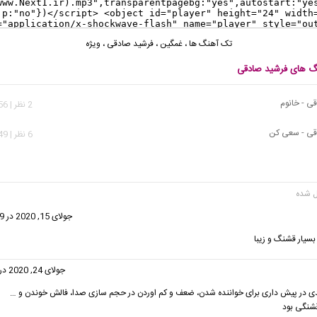
تک آهنگ ها
،
غمگین
،
فرشید صادقی
،
ویژه
نگ های فرشید صادقی
ی - خانوم
2 نظر | 2,756 بازدید
قی - سعی کن
6 نظر | 3,149 بازدید
ت:
جولای 15, 2020 در 10:09 ب.ظ
سیار قشنگ و زیبا
گفت:
جولای 24, 2020 در 3:24 ق.ظ
ندی در پیش داری برای خواننده شدن، ضعف و کم اوردن در حجم سازی صدا، فالش خوندن و …
قشنگی بود