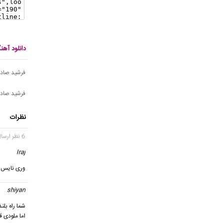
دانلود آه
فرشید صادق
فرشید صاد
نظرات
6 نظر ارسال شده
Iraj
گف
وری نایس ب
shiyan
شما راه بل
اما ملودی 