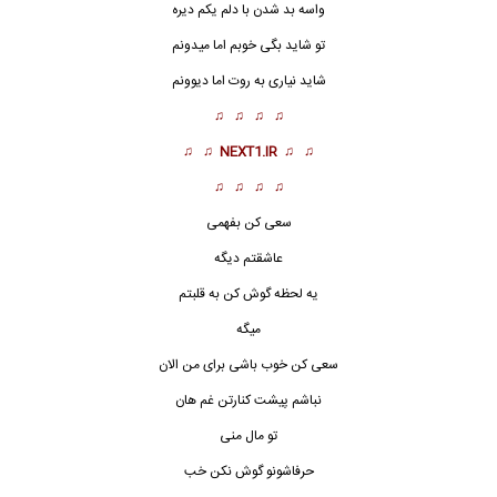
واسه بد شدن با دلم یکم دیره
تو شاید بگی خوبم اما میدونم
شاید نیاری به روت اما دیوونم
♫ ♫ ♫ ♫
♫ ♫
NEXT1.IR
♫ ♫
♫ ♫ ♫ ♫
سعی کن بفهمی
عاشقتم دیگه
یه لحظه گوش کن به قلبتم
میگه
سعی کن خوب باشی برای من الان
نباشم پیشت کنارتن غم هان
تو مال منی
حرفاشونو گوش نکن خب