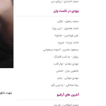
مجید احمدی - زیبای من
بزودی در نکست وان
مجید رضوی - اوکی
حامد همایون - این روزا
علی لهراسبی - خیابونا
حامد پارسا - جزیره
مسعود صابری - آسوده میخوابی
ریوان - یه شب قشنگ
مهدی مقدم - نوار قلب
شاهین بنان - الماس
مهدی جهانی - زخم
رضا صادقی - یه چی بگم
آخرین های آرشیو
مجید اصلاحی - تو برو