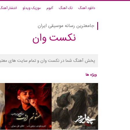
دانلود آهنگ
تک آهنگ
آلبوم
موزیک ویدئو
انتشار آهنگ
جامعترین رسانه موسیقی ایران
نکست وان
پخش آهنگ شما در نکست وان و تمام سایت های معتبر
ویژه ها