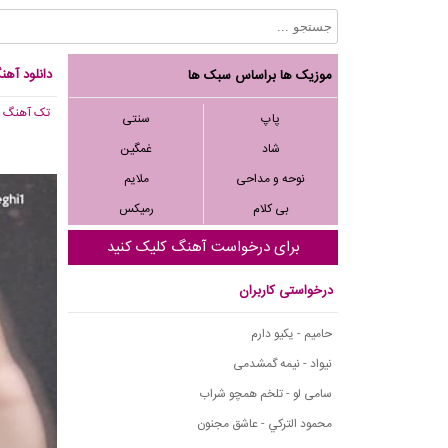
دانلود آه
موزیک ها براساس سبک ها
تک آهنگ
, 149
پاپ
سنتی
شاد
غمگین
نوحه و مداحی
ملایم
بی کلام
رمیکس
برای درخواست آهنگ کلیک کنید
درخواستی کاربران
حامیم - یکیو دارم
نیواد - نیمه گمشدمی
سامی لو - تلخم همچو شراب
محمود التركي - عاشق مجنون