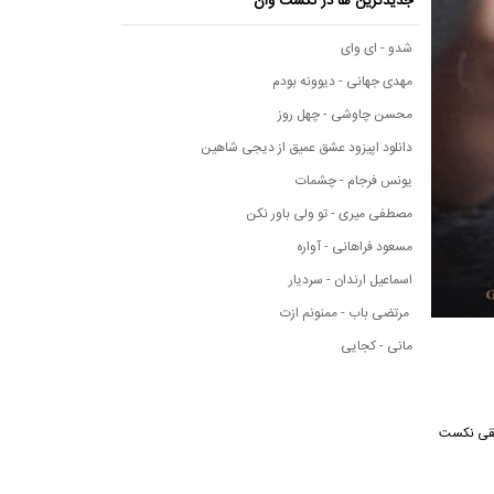
جدیدترین ها در نکست وان
شدو - ای وای
مهدی جهانی - دیوونه بودم
محسن چاوشی - چهل روز
دانلود اپیزود عشق عمیق از دیجی شاهین
یونس فرجام - چشمات
مصطفی میری - تو ولی باور نکن
مسعود فراهانی - آواره
اسماعیل ارندان - سردیار
مرتضی باب - ممنونم ازت
مانی - کجایی
از رسانه موسیقی نکست