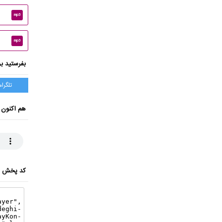
mp3
mp3
بفرستید بر
تلگرام
هم اکنون 
کد پخش ای