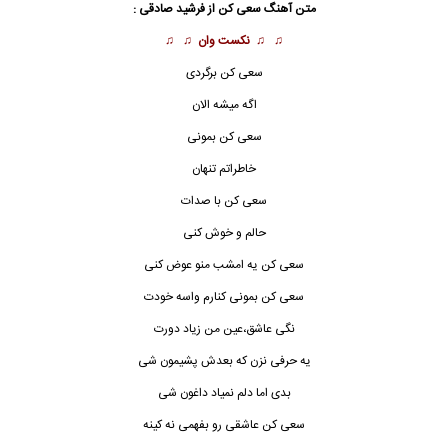
متن آهنگ سعی کن از فرشید صادقی :
♫ ♫
نکست وان
♫ ♫
سعی کن برگردی
اگه میشه الان
سعی کن بمونی
خاطراتم تنهان
سعی کن با صدات
حالم و خوش کنی
سعی کن یه امشب منو عوض کنی
سعی کن
بمونی کنارم واسه خودت
نگی عاشق،عین من زیاد دورت
یه حرفی نزن که بعدش پشیمون شی
بدی اما دلم نمیاد داغون شی
سعی کن عاشقی رو بفهمی نه کینه