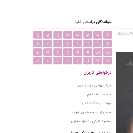
خوانندگان براساس الفبا
ا
ب
پ
ت
ث
ج
چ
ح
خ
د
ذ
ر
ز
ژ
س
ش
ص
ض
ط
ظ
ع
غ
ف
ق
ک
گ
ل
م
ن
و
ه
ی
درخواستی کاربران
فرزاد بهرامی - زیبای من
حامیم - یکیو دارم
نیواد - نیمه گمشدمی
سامی لو - تلخم همچو شراب
محمود التركي - عاشق مجنون