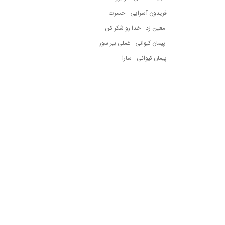
فریدون آسرایی - حسرت
معین زد - خدا رو شکر کن
پیمان کیوانی - غملی بیر سوز
پیمان کیوانی - سارا