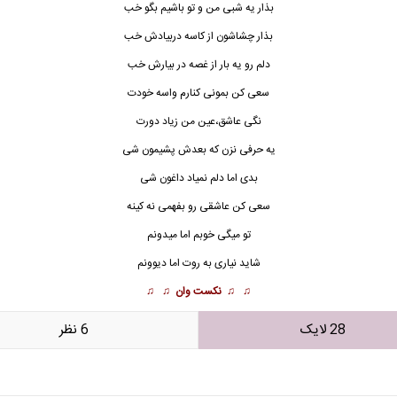
بذار یه شبی من و تو باشیم بگو خب
بذار چشاشون از کاسه دربیادش خب
دلم رو یه بار از غصه در بیارش خب
سعی کن
بمونی کنارم واسه خودت
نگی عاشق،عین من زیاد دورت
یه حرفی نزن که بعدش پشیمون شی
بدی اما دلم نمیاد داغون شی
سعی کن عاشقی رو بفهمی نه کینه
تو میگی خوبم اما میدونم
شاید نیاری به روت اما دیوونم
♫ ♫
نکست وان
♫ ♫
28 لایک
6 نظر