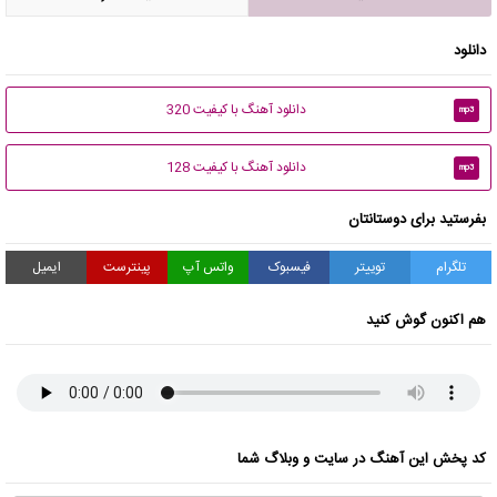
دانلود
دانلود آهنگ با کیفیت 320
mp3
دانلود آهنگ با کیفیت 128
mp3
بفرستید برای دوستانتان
تلگرام
توییتر
فیسبوک
واتس آپ
پینترست
ایمیل
هم اکنون گوش کنید
کد پخش این آهنگ در سایت و وبلاگ شما