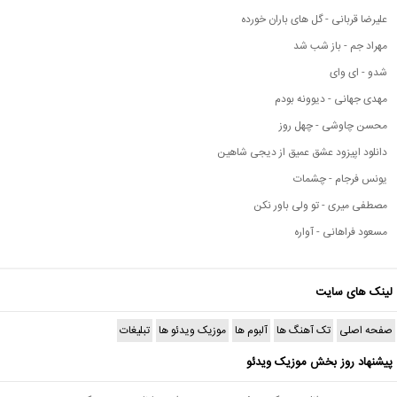
علیرضا قربانی - گل های باران خورده
مهراد جم - باز شب شد
شدو - ای وای
مهدی جهانی - دیوونه بودم
محسن چاوشی - چهل روز
دانلود اپیزود عشق عمیق از دیجی شاهین
یونس فرجام - چشمات
مصطفی میری - تو ولی باور نکن
مسعود فراهانی - آواره
لینک های سایت
صفحه اصلی
تک آهنگ ها
آلبوم ها
موزیک ویدئو ها
تبلیغات
پیشنهاد روز بخش موزیک ویدئو