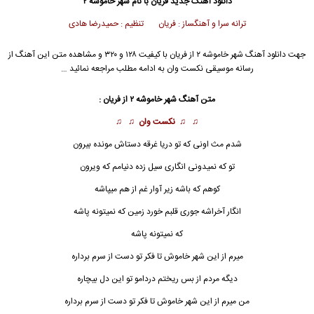
دانلود آهنگ جدید
فریان
با نام شهر خاموشه ۲
ترانه سرا و آهنگساز : فریان تنظیم : حمیدرضا هادی
جهت دانلود آهنگ شهر خاموشه ۲ از
فریان
با کیفیت ۱۲۸ و ۳۲۰ و مشاهده متن این آهنگ از
رسانه موسیقی نکست وان به ادامه مطلب مراجعه نمائید …
متن آهنگ
شهر خاموشه ۲
از
فریان
:
♫ ♫
نکست وان
♫ ♫
شدم مث اونی که تو دریا غرقه دستاش مونده بیرون
تو که نمیدونی انگاری سیل زده دنیامم که ویرون
کوهم که باشه زیر آوار غم از هم میپاشه
انگار آخراشه جوری قلبم خورد زمین که نمیتونه پاشه
که نمیتونه پاشه
میرم از این
شهر خاموش
تا فکر تو دست از سرم برداره
دیگه مردم از بس ریختم دردامو تو این دل بیچاره
من میرم از این شهر خاموش تا فکر تو دست از سرم برداره