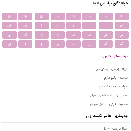
خوانندگان براساس الفبا
ا
ب
پ
ت
ث
ج
چ
ح
خ
د
ذ
ر
ز
ژ
س
ش
ص
ض
ط
ظ
ع
غ
ف
ق
ک
گ
ل
م
ن
و
ه
ی
درخواستی کاربران
فرزاد بهرامی - زیبای من
حامیم - یکیو دارم
نیواد - نیمه گمشدمی
سامی لو - تلخم همچو شراب
محمود التركي - عاشق مجنون
جدیدترین ها در نکست وان
سینا پارسیان - ادا