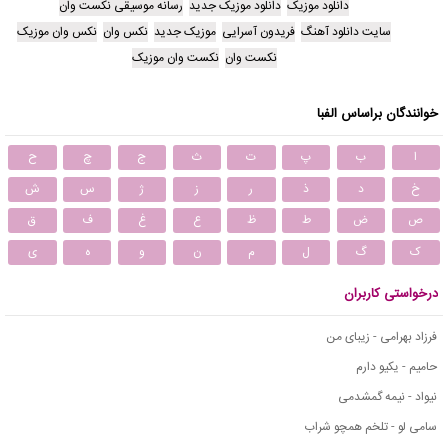
دانلود موزیک
دانلود موزیک جدید
رسانه موسیقی نکست وان
سایت دانلود آهنگ
فریدون آسرایی
موزیک جدید
نکس وان
نکس وان موزیک
نکست وان
نکست وان موزیک
خوانندگان براساس الفبا
ا
ب
پ
ت
ث
ج
چ
ح
خ
د
ذ
ر
ز
ژ
س
ش
ص
ض
ط
ظ
ع
غ
ف
ق
ک
گ
ل
م
ن
و
ه
ی
درخواستی کاربران
فرزاد بهرامی - زیبای من
حامیم - یکیو دارم
نیواد - نیمه گمشدمی
سامی لو - تلخم همچو شراب