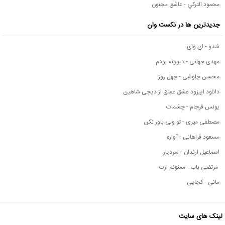
محمود التركي - عاشق مجنون
جدیدترین ها در نکست وان
شدو - ای وای
مهدی جهانی - دیوونه بودم
محسن چاوشی - چهل روز
دانلود اپیزود عشق عمیق از دیجی شاهین
یونس فرجام - چشمات
مصطفی میری - تو ولی باور نکن
مسعود فراهانی - آواره
اسماعیل ارندان - سردیار
مرتضی باب - ممنونم ازت
مانی - کجایی
لینک های سایت