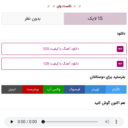
♫ ♫
نکست وان
♫ ♫
15 لایک
بدون نظر
دانلود
دانلود آهنگ با کیفیت 320
mp3
دانلود آهنگ با کیفیت 128
mp3
بفرستید برای دوستانتان
تلگرام
توییتر
فیسبوک
واتس آپ
پینترست
ایمیل
هم اکنون گوش کنید