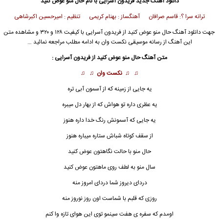
دانلود آهنگ جدید
فریدون آسرایی
با نام حال منو عوض کنید
ترانه سرا ؟: قاسم صرافان آهنگساز : بهنام کریمی تنظیم : امیرحسین اکبرشاهی
جهت دانلود آهنگ حال منو عوض کنید از
فریدون آسرایی
با کیفیت ۱۲۸ و ۳۲۰ و مشاهده متن
این آهنگ از رسانه موسیقی نکست وان به ادامه مطلب مراجعه نمائید …
متن آهنگ حال منو عوض کنید از
فریدون آسرایی
:
♫ ♫
نکست وان
♫ ♫
یه جایی از زمینه که از آسمون آبی تره
یه عظری داره تو هواش که از بهار دل میبره
یه جایی که آسمونش رنگ خدا داره هنوز
از سقف کوتاه شباش ستاره میباره هنوز
حال
منو با حالت نگاهتون عوض کنید
سال منو به لطف روی ماهتون عوض کنید
دردای دیروز شما دردای امروز منه
روزی که قلبم با شماست اون روز نوروز منه
اومدم که سفره ی هفت سینمو توی این هوای تازه وا کنم