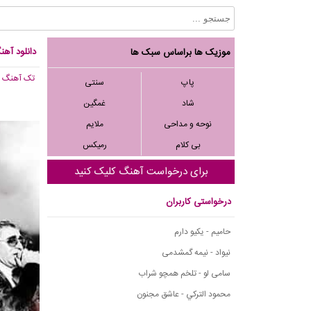
دانلود آهن
موزیک ها براساس سبک ها
تک آهنگ
, 169
پاپ
سنتی
شاد
غمگین
نوحه و مداحی
ملایم
بی کلام
رمیکس
برای درخواست آهنگ کلیک کنید
درخواستی کاربران
حامیم - یکیو دارم
نیواد - نیمه گمشدمی
سامی لو - تلخم همچو شراب
محمود التركي - عاشق مجنون