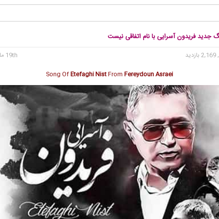
گ جدید فریدون آسرایی با نام اتفاقی نیست
2, بازدید
19th مارس 2018
Song Of
Etefaghi Nist
From
Fereydoun Asraei