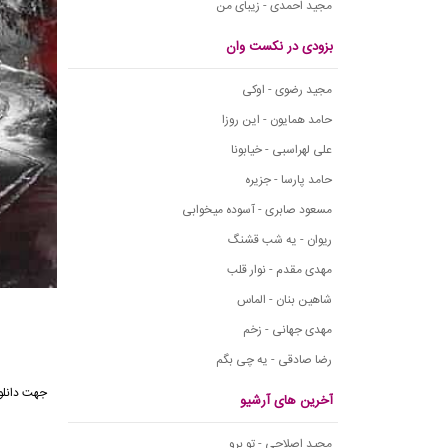
مجید احمدی - زیبای من
بزودی در نکست وان
مجید رضوی - اوکی
حامد همایون - این روزا
علی لهراسبی - خیابونا
حامد پارسا - جزیره
مسعود صابری - آسوده میخوابی
ریوان - یه شب قشنگ
مهدی مقدم - نوار قلب
شاهین بنان - الماس
مهدی جهانی - زخم
رضا صادقی - یه چی بگم
جهت دانلو
آخرین های آرشیو
مجید اصلاحی - تو برو