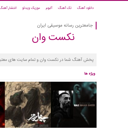
دانلود آهنگ
تک آهنگ
آلبوم
موزیک ویدئو
انتشار آهنگ
جامعترین رسانه موسیقی ایران
نکست وان
پخش آهنگ شما در نکست وان و تمام سایت های معتبر
ویژه ها