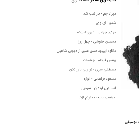
جدیدترین ها در نکست وان
مهراد جم - باز شب شد
شدو - ای وای
مهدی جهانی - دیوونه بودم
محسن چاوشی - چهل روز
دانلود اپیزود عشق عمیق از دیجی شاهین
یونس فرجام - چشمات
مصطفی میری - تو ولی باور نکن
مسعود فراهانی - آواره
اسماعیل ارندان - سردیار
مرتضی باب - ممنونم ازت
رسانه موسیقی