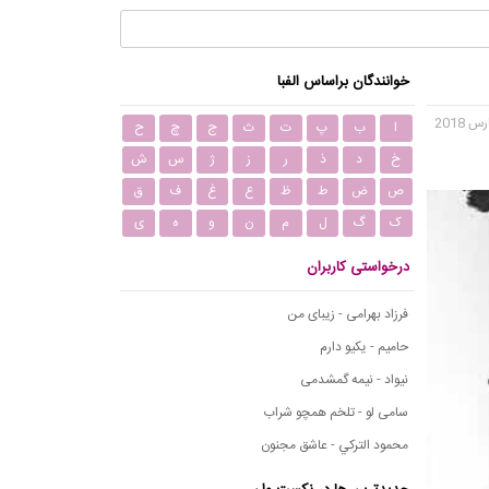
خوانندگان براساس الفبا
ا
ب
پ
ت
ث
ج
چ
ح
خ
د
ذ
ر
ز
ژ
س
ش
ص
ض
ط
ظ
ع
غ
ف
ق
ک
گ
ل
م
ن
و
ه
ی
درخواستی کاربران
فرزاد بهرامی - زیبای من
حامیم - یکیو دارم
نیواد - نیمه گمشدمی
سامی لو - تلخم همچو شراب
محمود التركي - عاشق مجنون