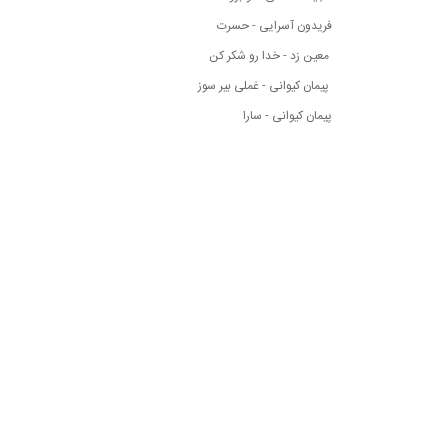
فریدون آسرایی - حسرت
معین زد - خدا رو شکر کن
پیمان کیوانی - غملی بیر سوز
پیمان کیوانی - سارا