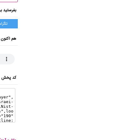
بفرستید بر
تلگرام
هم اکنون 
کد پخش ای