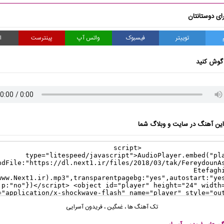
ای دوستانتان
توییتر
فیسبوک
واتس آپ
پینترست
ا
گوش کنید
ن آهنگ در سایت و وبلاگ شما
تک آهنگ ها
،
غمگین
،
فریدون آسرایی