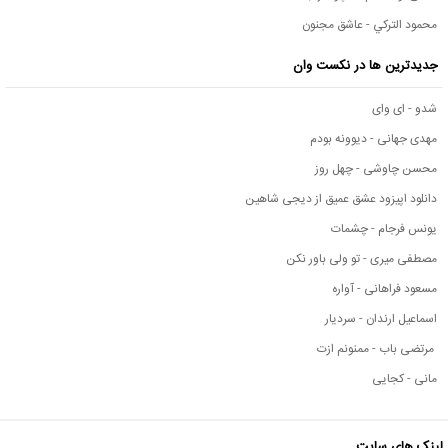
محمود التركي - عاشق مجنون
جدیدترین ها در نکست وان
شدو - ای وای
مهدی جهانی - دیوونه بودم
محسن چاوشی - چهل روز
دانلود اپیزود عشق عمیق از دیجی شاهین
یونس فرجام - چشمات
مصطفی میری - تو ولی باور نکن
مسعود فراهانی - آواره
اسماعیل ارندان - سردیار
مرتضی باب - ممنونم ازت
مانی - کجایی
لینک های سایت