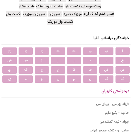
رسانه موسیقی نکست وان
سایت دانلود آهنگ
قاسم افشار
قاسم افشار آهنگ آینه
موزیک جدید
نکس وان
نکس وان موزیک
نکست وان
نکست وان موزیک
خوانندگان براساس الفبا
ا
ب
پ
ت
ث
ج
چ
ح
خ
د
ذ
ر
ز
ژ
س
ش
ص
ض
ط
ظ
ع
غ
ف
ق
ک
گ
ل
م
ن
و
ه
ی
درخواستی کاربران
فرزاد بهرامی - زیبای من
حامیم - یکیو دارم
نیواد - نیمه گمشدمی
سامی لو - تلخم همچو شراب