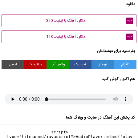
دانلود
دانلود آهنگ با کیفیت 320
mp3
دانلود آهنگ با کیفیت 128
mp3
بفرستید برای دوستانتان
تلگرام
توییتر
فیسبوک
واتس آپ
پینترست
ایمیل
هم اکنون گوش کنید
کد پخش این آهنگ در سایت و وبلاگ شما