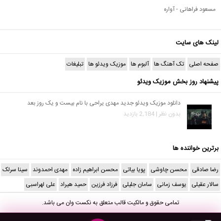
مسعود فراهانی - آواره
لینک های سایت
صفحه اصلی
تک آهنگ ها
آلبوم ها
موزیک ویدئو ها
تبلیغات
پیشنهاد روز بخش موزیک ویدئو
دانلود موزیک ویدئو جدید مهدی یراحی با نام بیست و یک روز بعد
بدون نظر | 2,184 بازدید
برترین خواننده ها
رضا صادقی
محسن چاوشی
پویا بیاتی
محسن ابراهیم زاده
مهدی احمدوند
سینا سرلک
سالار عقیلی
یوسف زمانی
سامان جلیلی
فرزاد فرزین
حمید هیراد
علی لهراسبی
تمامی حقوق و مالکیت قالب متعلق به
نکست وان
می باشد.