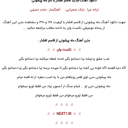
دانلود آهنگ جدید
قاسم افشار
با نام ماه پیشونی
ترانه سرا : بابک صحرایی آهنگساز : حامد حنیفی
جهت دانلود آهنگ ماه پیشونی از
قاسم افشار
با کیفیت ۱۲۸ و ۳۲۰ و مشاهده متن این آهنگ
از رسانه موسیقی نکست وان به ادامه مطلب مراجعه نمائید …
متن آهنگ ماه پیشونی از
قاسم افشار
:
♫ ♫
نکست وان
♫ ♫
شب عشق و تپشه بیا دستامو بگیر خنده شعله میکشه بیا دستامو بگیر
اگه دنیا قفسه اگه خونه بی کشه بیا دستامو بگیر تا سپیده برسه بیا دستامو بگیر بیا دستامو بگیر
ماه پیشونی
منی توی قصر رویاهام من با یه اسب سفید از ته قصه میام
ماه پیشونی منی تو … شبام سنگ از آسمون بیاد من فقط تورو میخوام
من فقط تورو میخوام من فقط تورو میخوام
♫ ♫ ♫ ♫
♫ ♫
NEXT1.IR
♫ ♫
♫ ♫ ♫ ♫