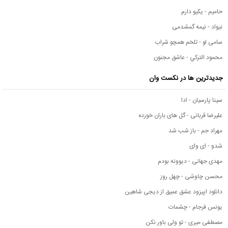
حامیم - یکیو دارم
نیواد - نیمه گمشدمی
سامی لو - تلخم همچو شراب
محمود التركي - عاشق مجنون
جدیدترین ها در نکست وان
سینا پارسیان - ادا
علیرضا قربانی - گل های باران خورده
مهراد جم - باز شب شد
شدو - ای وای
مهدی جهانی - دیوونه بودم
محسن چاوشی - چهل روز
دانلود اپیزود عشق عمیق از دیجی شاهین
یونس فرجام - چشمات
مصطفی میری - تو ولی باور نکن