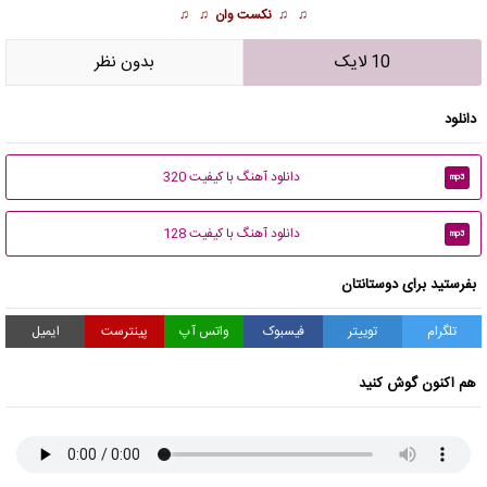
♫ ♫
نکست وان
♫ ♫
10 لایک
بدون نظر
دانلود
دانلود آهنگ با کیفیت 320
mp3
دانلود آهنگ با کیفیت 128
mp3
بفرستید برای دوستانتان
تلگرام
توییتر
فیسبوک
واتس آپ
پینترست
ایمیل
هم اکنون گوش کنید