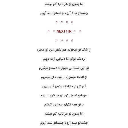
اما بدون تو هر ثانیه کم میشم
چشماتو ببند
آروم چشماتو ببند آروم
♫ ♫ ♫ ♫
♫ ♫
NEXT1.IR
♫ ♫
♫ ♫ ♫ ♫
از اشک تو میخونم هم بغض من ای محرم
نزدیک توام اما دنیایی ازت دورم
تو این شب بی دیوار تا دستتو میگیرم
از فاصله میسوزم با بوسه ای میمیرم
آغوش تو دنیامه نازدون گل بارون
سرمامو تحمل کن آروم بخواب آروم
با تو همه تکراره بیداری آتیشم
اما بدون تو هر ثانیه کم میشم
چشماتو ببند
آروم چشماتو ببند آروم