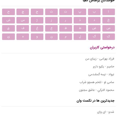
خوانندگان براساس الفبا
ا
ب
پ
ت
ث
ج
چ
ح
خ
د
ذ
ر
ز
ژ
س
ش
ص
ض
ط
ظ
ع
غ
ف
ق
ک
گ
ل
م
ن
و
ه
ی
درخواستی کاربران
فرزاد بهرامی - زیبای من
حامیم - یکیو دارم
نیواد - نیمه گمشدمی
سامی لو - تلخم همچو شراب
محمود التركي - عاشق مجنون
جدیدترین ها در نکست وان
شدو - ای وای