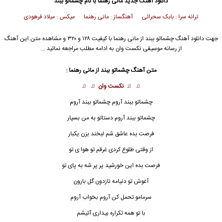
دانلود آهنگ جدید
مانی رهنما
با نام چشماتو ببند
ترانه سرا : بابک سحرائی آهنگساز : مانی رهنما میکس : میلاد فرهودی
جهت دانلود آهنگ چشماتو ببند از
مانی رهنما
با کیفیت ۱۲۸ و ۳۲۰ و مشاهده متن این آهنگ
از رسانه موسیقی نکست وان به ادامه مطلب مراجعه نمائید …
متن آهنگ چشماتو ببند از
مانی رهنما
:
♫ ♫
نکست وان
♫ ♫
چشماتو ببند آروم چشماتو ببند آروم
چشماتو ببند آروم دستاتو به من بسپار
فرصت بده عاشق شم لبخند بزن یکبار
از وقتی طلوع کردی غرقم تو هوا ی تو
فرصت بده این خورشید پر پر شه به پای تو
آغوش تو دنیامه نازدون گل بارون
سرمامو تحمل کن آروم بخواب آروم
با تو همه تکراره بیداری آتیشم