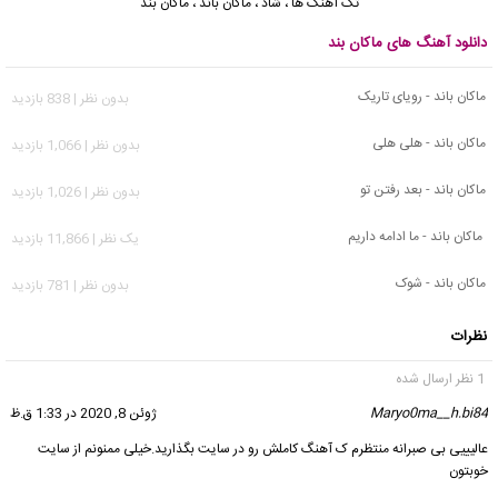
تک آهنگ ها
،
شاد
،
ماکان باند
،
ماکان بند
دانلود آهنگ های ماکان بند
ماکان باند - رویای تاریک
بدون نظر | 838 بازدید
ماکان باند - هلی هلی
بدون نظر | 1,066 بازدید
ماکان باند - بعد رفتن تو
بدون نظر | 1,026 بازدید
ماکان باند - ما ادامه داریم
يک نظر | 11,866 بازدید
ماکان باند - شوک
بدون نظر | 781 بازدید
نظرات
1 نظر ارسال شده
Maryo0ma__h.bi84
گفت:
ژوئن 8, 2020 در 1:33 ق.ظ
عالیییی بی صبرانه منتظرم ک آهنگ کاملش رو در سایت بگذارید.خیلی ممنونم از سایت
خوبتون