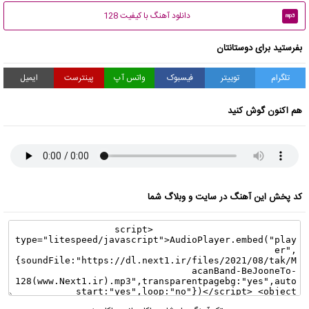
دانلود آهنگ با کیفیت 128
mp3
بفرستید برای دوستانتان
تلگرام
توییتر
فیسبوک
واتس آپ
پینترست
ایمیل
هم اکنون گوش کنید
کد پخش این آهنگ در سایت و وبلاگ شما