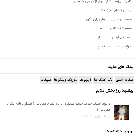
دانلود اپیزود عشق عمیق از دیجی شاهین
یونس فرجام - چشمات
مصطفی میری - تو ولی باور نکن
مسعود فراهانی - آواره
اسماعیل ارندان - سردیار
مرتضی باب - ممنونم ازت
لینک های سایت
صفحه اصلی
تک آهنگ ها
آلبوم ها
موزیک ویدئو ها
تبلیغات
پیشنهاد روز بخش ملایم
دانلود آهنگ جدید حمید عسکری با نام نشان مهربانی ( تیتراژ برنامه نشان
مهربانی )
5 نظر | 4,658 بازدید
برترین خواننده ها