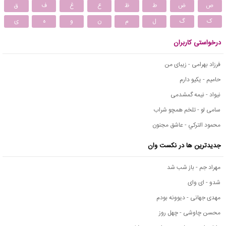
ص
ض
ط
ظ
ع
غ
ف
ق
ک
گ
ل
م
ن
و
ه
ی
درخواستی کاربران
فرزاد بهرامی - زیبای من
حامیم - یکیو دارم
نیواد - نیمه گمشدمی
سامی لو - تلخم همچو شراب
محمود التركي - عاشق مجنون
جدیدترین ها در نکست وان
مهراد جم - باز شب شد
شدو - ای وای
مهدی جهانی - دیوونه بودم
محسن چاوشی - چهل روز