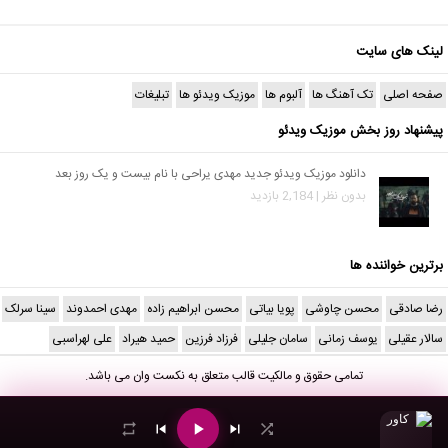
لینک های سایت
صفحه اصلی
تک آهنگ ها
آلبوم ها
موزیک ویدئو ها
تبلیغات
پیشنهاد روز بخش موزیک ویدئو
دانلود موزیک ویدئو جدید مهدی یراحی با نام بیست و یک روز بعد
بدون نظر | 2,184 بازدید
برترین خواننده ها
رضا صادقی
محسن چاوشی
پویا بیاتی
محسن ابراهیم زاده
مهدی احمدوند
سینا سرلک
سالار عقیلی
یوسف زمانی
سامان جلیلی
فرزاد فرزین
حمید هیراد
علی لهراسبی
تمامی حقوق و مالکیت قالب متعلق به
نکست وان
می باشد.