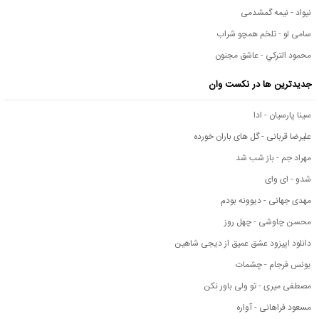
نیواد - نیمه گمشدمی
سامی لو - تلخم همچو شراب
محمود التركي - عاشق مجنون
جدیدترین ها در نکست وان
سینا پارسیان - ادا
علیرضا قربانی - گل های باران خورده
مهراد جم - باز شب شد
شدو - ای وای
مهدی جهانی - دیوونه بودم
محسن چاوشی - چهل روز
دانلود اپیزود عشق عمیق از دیجی شاهین
یونس فرجام - چشمات
مصطفی میری - تو ولی باور نکن
مسعود فراهانی - آواره