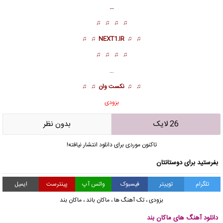
…
♫ ♫ ♫ ♫
♫ ♫
NEXT1.IR
♫ ♫
♫ ♫ ♫ ♫
…
♫ ♫
نکست وان
♫ ♫
بزودی
26 لایک
بدون نظر
تاکنون موردی برای دانلود انتشار نیافته!
بفرستید برای دوستانتان
تلگرام
توییتر
فیسبوک
واتس آپ
پینترست
ایمیل
بزودی
،
تک آهنگ ها
،
ماکان باند
،
ماکان بند
دانلود آهنگ های ماکان بند