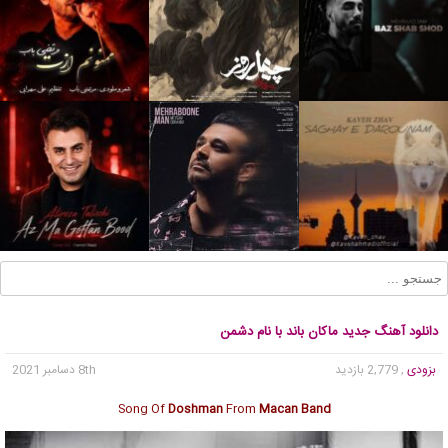
دانلود آهنگ جدید ماکان باند با نام دشمن
بزودی
, 2,779 بازدید
8th دسامبر 2021
Song Of
Doshman
From
Macan Band