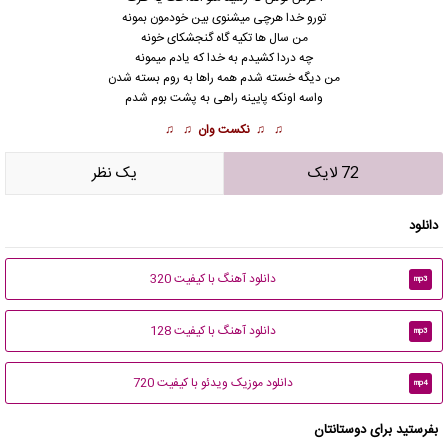
تورو خدا هرچی میشنوی بین خودمون بمونه
من سال ها تکیه گاه گنجشکای خونه
چه دردا کشیدم به خدا که یادم میمونه
من دیگه خسته شدم همه راها به روم بسته شدن
واسه اونکه پایینه راهی به پشت بوم شدم
♫ ♫
نکست وان
♫ ♫
72 لایک
يک نظر
دانلود
دانلود آهنگ با کیفیت 320
mp3
دانلود آهنگ با کیفیت 128
mp3
دانلود موزیک ویدئو با کیفیت 720
mp4
بفرستید برای دوستانتان