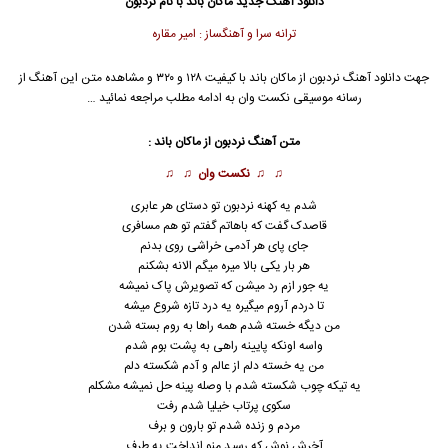
دانلود آهنگ جدید
ماکان باند
با نام نردبون
ترانه سرا و آهنگساز : امیر مقاره
جهت دانلود آهنگ نردبون از
ماکان باند
با کیفیت ۱۲۸ و ۳۲۰ و مشاهده متن این آهنگ از
رسانه موسیقی نکست وان به ادامه مطلب مراجعه نمائید …
متن آهنگ نردبون از
ماکان باند
:
♫ ♫
نکست وان
♫ ♫
شدم یه کهنه نردبون تو دستای هر عابری
قاصدک گفت که باهاتم گفتم تو هم مسافری
جای پای هر آدمی خراشی روی بدنم
هر بار یکی بالا میره میگم الانه بشکنم
یه جور ازم رد میشن که تصویرش پاک نمیشه
تا دردم آروم میگیره یه درد تازه شروع میشه
من دیگه خسته شدم همه راها به روم بسته شدن
واسه اونکه پایینه راهی به پشت بوم شدم
من یه خسته دلم از عالم و آدم شکسته دلم
یه تیکه چوب شکسته شدم با وصله پینه حل نمیشه مشکلم
سکوی پرتاب خیلیا شدم رفت
مردم و زنده شدم تو بارون و برف
آخرش نوش که رسید منو انداخت یه طرف