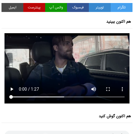
تلگرام
توییتر
فیسبوک
واتس آپ
پینترست
ایمیل
هم اکنون ببینید
هم اکنون گوش کنید