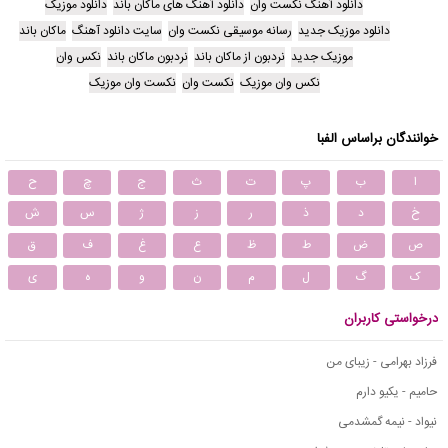
دانلود آهنگ نکست وان
دانلود آهنگ های ماکان باند
دانلود موزیک
دانلود موزیک جدید
رسانه موسیقی نکست وان
سایت دانلود آهنگ
ماکان باند
موزیک جدید
نردبون از ماکان باند
نردبون ماکان باند
نکس وان
نکس وان موزیک
نکست وان
نکست وان موزیک
خوانندگان براساس الفبا
ا
ب
پ
ت
ث
ج
چ
ح
خ
د
ذ
ر
ز
ژ
س
ش
ص
ض
ط
ظ
ع
غ
ف
ق
ک
گ
ل
م
ن
و
ه
ی
درخواستی کاربران
فرزاد بهرامی - زیبای من
حامیم - یکیو دارم
نیواد - نیمه گمشدمی