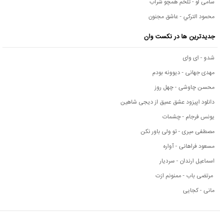
سامی لو - تلخم همچو شراب
محمود التركي - عاشق مجنون
جدیدترین ها در نکست وان
شدو - ای وای
مهدی جهانی - دیوونه بودم
محسن چاوشی - چهل روز
دانلود اپیزود عشق عمیق از دیجی شاهین
یونس فرجام - چشمات
مصطفی میری - تو ولی باور نکن
مسعود فراهانی - آواره
اسماعیل ارندان - سردیار
مرتضی باب - ممنونم ازت
مانی - کجایی