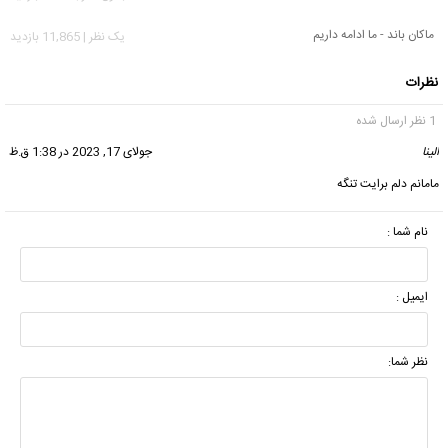
ماکان باند - ما ادامه داریم
يک نظر | 11,865 بازدید
نظرات
1 نظر ارسال شده
الینا
گفت:
جولای 17, 2023 در 1:38 ق.ظ
مامانم دلم برایت تنگه
نام شما :
ایمیل :
نظر شما: