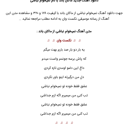
دانلود آهنگ جدید
ماکان باند
با نام نمیخوام نباشی
جهت دانلود آهنگ نمیخوام نباشی از
ماکان باند
با کیفیت ۱۲۸ و ۳۲۰ و مشاهده متن این
آهنگ از رسانه موسیقی نکست وان به ادامه مطلب مراجعه نمائید …
متن آهنگ نمیخوام نباشی از
ماکان باند
:
♫ ♫
نکست وان
♫ ♫
یه بار دو بار صد بارم بهت میگم
که پاش برسه جونمم واست میدم
داغِ این دلمو اومدی تازه کردی
دلِ من درگیرته اینو باور نکردی
عشق فقط خوده تو
نمیخوام نباشی
تب کنی من میمیرم اگه ازم جداشی
عشق فقط خوده تو نمیخوام نباشی
تب کنی من میمیرم اگه ازم جداشی
♫ ♫ ♫ ♫