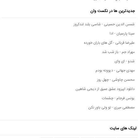
جدیدترین ها در نکست وان
شمس الدین حسینی - شاسی بلند لندکروز
سینا پارسیان - ادا
علیرضا قربانی - گل های باران خورده
مهراد جم - باز شب شد
شدو - ای وای
مهدی جهانی - دیوونه بودم
محسن چاوشی - چهل روز
دانلود اپیزود عشق عمیق از دیجی شاهین
یونس فرجام - چشمات
مصطفی میری - تو ولی باور نکن
لینک های سایت