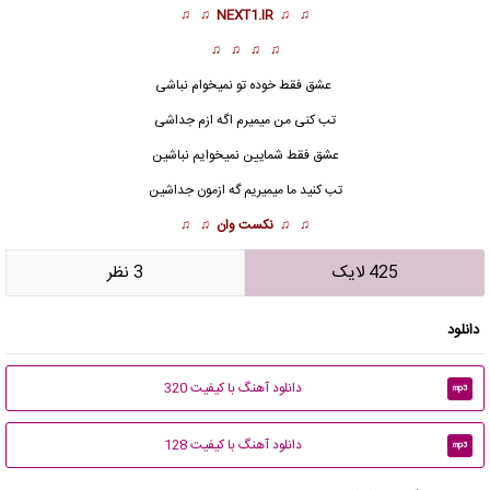
♫ ♫
NEXT1.IR
♫ ♫
♫ ♫ ♫ ♫
عشق فقط خوده تو
نمیخوام نباشی
تب کنی من میمیرم اگه ازم جداشی
عشق فقط شمایین نمیخوایم نباشین
تب کنید ما میمیریم گه ازمون جداشین
♫ ♫
نکست وان
♫ ♫
425 لایک
3 نظر
دانلود
دانلود آهنگ با کیفیت 320
mp3
دانلود آهنگ با کیفیت 128
mp3