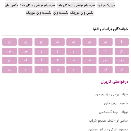
موزیک جدید
نمیخوام نباشی از ماکان باند
نمیخوام نباشی ماکان باند
نکس وان
نکس وان موزیک
نکست وان
نکست وان موزیک
خوانندگان براساس الفبا
ا
ب
پ
ت
ث
ج
چ
ح
خ
د
ذ
ر
ز
ژ
س
ش
ص
ض
ط
ظ
ع
غ
ف
ق
ک
گ
ل
م
ن
و
ه
ی
درخواستی کاربران
فرزاد بهرامی - زیبای من
حامیم - یکیو دارم
نیواد - نیمه گمشدمی
سامی لو - تلخم همچو شراب
محمود التركي - عاشق مجنون