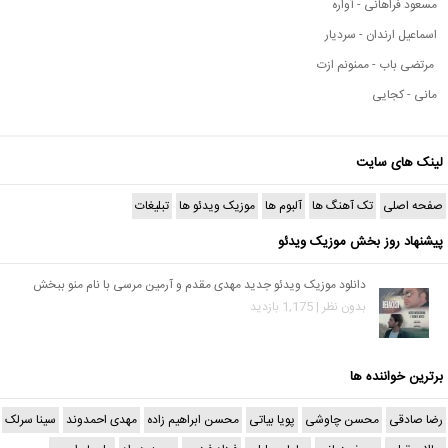
مسعود فراهانی - آواره
اسماعیل ارندان - سردیار
مرتضی باب - ممنونم ازت
مانی - کجایی
لینک های سایت
صفحه اصلی
تک آهنگ ها
آلبوم ها
موزیک ویدئو ها
تبلیغات
پیشنهاد روز بخش موزیک ویدئو
دانلود موزیک ویدئو جدید مهدی مقدم و آرمین مرسی با نام منو ببخش
بدون نظر | 1,175 بازدید
برترین خواننده ها
رضا صادقی
محسن چاوشی
پویا بیاتی
محسن ابراهیم زاده
مهدی احمدوند
سینا سرلک