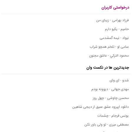
درخواستی کاربران
فرزاد بهرامی - زیبای من
حامیم - یکیو دارم
نیواد - نیمه گمشدمی
سامی لو - تلخم همچو شراب
محمود التركي - عاشق مجنون
جدیدترین ها در نکست وان
شدو - ای وای
مهدی جهانی - دیوونه بودم
محسن چاوشی - چهل روز
دانلود اپیزود عشق عمیق از دیجی شاهین
یونس فرجام - چشمات
مصطفی میری - تو ولی باور نکن