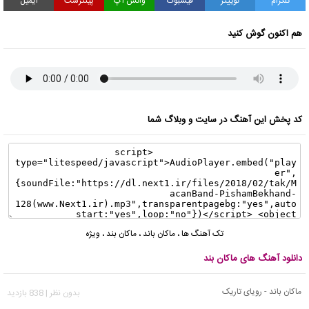
تلگرام
توییتر
فیسبوک
واتس آپ
پینترست
ایمیل
هم اکنون گوش کنید
کد پخش این آهنگ در سایت و وبلاگ شما
تک آهنگ ها
،
ماکان باند
،
ماکان بند
،
ویژه
دانلود آهنگ های ماکان بند
ماکان باند - رویای تاریک
بدون نظر | 838 بازدید