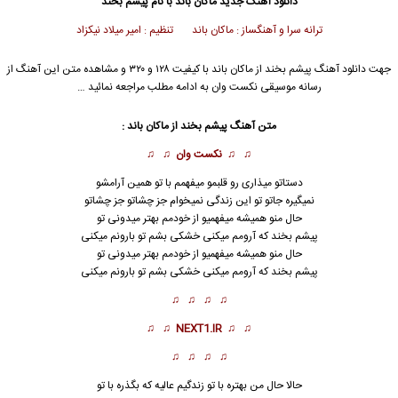
دانلود آهنگ جدید
ماکان باند
با نام پیشم بخند
ترانه سرا و آهنگساز : ماکان باند تنظیم : امیر میلاد نیکزاد
جهت دانلود آهنگ پیشم بخند از
ماکان باند
با کیفیت ۱۲۸ و ۳۲۰ و مشاهده متن این آهنگ از
رسانه موسیقی نکست وان به ادامه مطلب مراجعه نمائید …
متن آهنگ پیشم بخند از
ماکان باند
:
♫ ♫
نکست وان
♫ ♫
دستاتو میذاری رو قلبمو میفهمم با تو همین آرامشو
نمیگیره جاتو تو این زندگی نمیخوام جز چشاتو جز چشاتو
حال منو همیشه میفهمیو از خودمم بهتر میدونی تو
پیشم بخند که آرومم میکنی خشکی بشم تو بارونم میکنی
حال منو همیشه میفهمیو از خودمم بهتر میدونی تو
پیشم بخند
که آرومم میکنی خشکی بشم تو بارونم میکنی
♫ ♫ ♫ ♫
♫ ♫
NEXT1.IR
♫ ♫
♫ ♫ ♫ ♫
حالا حال من بهتره با تو زندگیم عالیه که بگذره با تو