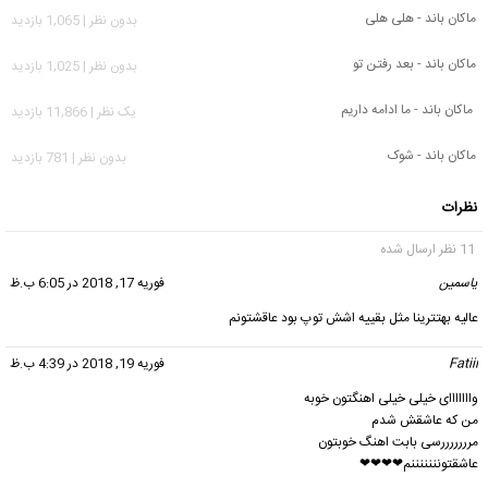
ماکان باند - هلی هلی
بدون نظر | 1,065 بازدید
ماکان باند - بعد رفتن تو
بدون نظر | 1,025 بازدید
ماکان باند - ما ادامه داریم
يک نظر | 11,866 بازدید
ماکان باند - شوک
بدون نظر | 781 بازدید
نظرات
11 نظر ارسال شده
یاسمین
گفت:
فوریه 17, 2018 در 6:05 ب.ظ
عالیه بهتترینا مثل بقییه اشش توپ بود عاقشتونم
Fatiii
گفت:
فوریه 19, 2018 در 4:39 ب.ظ
وااااااای خیلی خیلی اهنگتون خوبه
من که عاشقش شدم
مرررررررسی بابت اهنگ خوبتون
عاشقتونننننننم❤❤❤❤