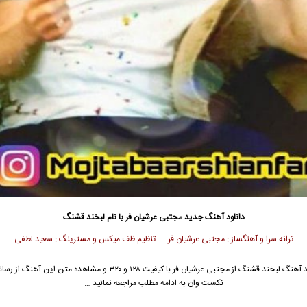
دانلود آهنگ جدید
مجتبی عرشیان فر
با نام لبخند قشنگ
ترانه سرا و آهنگساز : مجتبی عرشیان فر تنظیم ظف میکس و مسترینگ : سعید لطفی
د آهنگ لبخند قشنگ از
مجتبی عرشیان فر
با کیفیت ۱۲۸ و ۳۲۰ و مشاهده متن این آهنگ از
نکست وان به ادامه مطلب مراجعه نمائید …