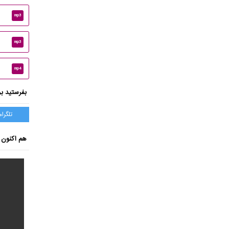
mp3
mp3
mp4
بفرستید بر
تلگرام
هم اکنون ب