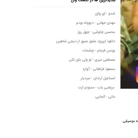
جدیدترین ها در نکست وان
شدو - ای وای
مهدی جهانی - دیوونه بودم
محسن چاوشی - چهل روز
دانلود اپیزود عشق عمیق از دیجی شاهین
یونس فرجام - چشمات
مصطفی میری - تو ولی باور نکن
مسعود فراهانی - آواره
اسماعیل ارندان - سردیار
مرتضی باب - ممنونم ازت
مانی - کجایی
 رسانه موسیقی