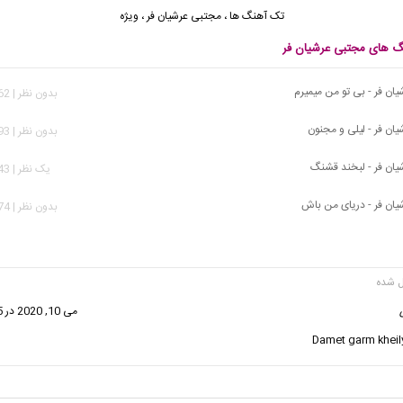
تک آهنگ ها
،
مجتبی عرشیان فر
،
ویژه
نگ های مجتبی عرشیان فر
ان فر - بی تو من میمیرم
بدون نظر | 2,162 بازدید
ان فر - لیلی و مجنون
بدون نظر | 1,693 بازدید
ان فر - لبخند قشنگ
يک نظر | 4,043 بازدید
ان فر - دریای من باش
بدون نظر | 1,774 بازدید
گفت:
می 10, 2020 در 10:05 ق.ظ
Damet garm khei