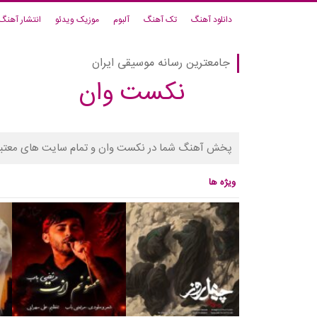
دانلود آهنگ
تک آهنگ
آلبوم
موزیک ویدئو
انتشار آهنگ
جامعترین رسانه موسیقی ایران
نکست وان
پخش آهنگ شما در نکست وان و تمام سایت های معتبر
ویژه ها