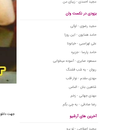
مجید احمدی - زیبای من
بزودی در نکست وان
مجید رضوی - اوکی
حامد همایون - این روزا
علی لهراسبی - خیابونا
حامد پارسا - جزیره
مسعود صابری - آسوده میخوابی
ریوان - یه شب قشنگ
مهدی مقدم - نوار قلب
شاهین بنان - الماس
مهدی جهانی - زخم
رضا صادقی - یه چی بگم
جهت دانلو
آخرین های آرشیو
مجید اصلاحی - تو برو