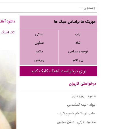
دانلود آه
موزیک ها براساس سبک ها
تک آهنگ
, 043
پاپ
سنتی
شاد
غمگین
نوحه و مداحی
ملایم
بی کلام
رمیکس
برای درخواست آهنگ کلیک کنید
درخواستی کاربران
حامیم - یکیو دارم
نیواد - نیمه گمشدمی
سامی لو - تلخم همچو شراب
محمود التركي - عاشق مجنون