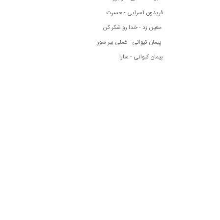
فریدون آسرایی - حسرت
معین زد - خدا رو شکر کن
پیمان کیوانی - غملی بیر سوز
پیمان کیوانی - سارا