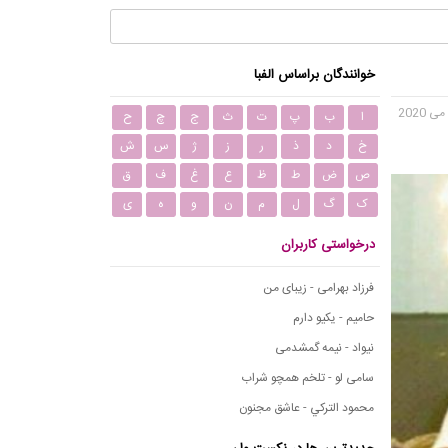
خوانندگان براساس الفبا
ا
ب
پ
ت
ث
ج
چ
ح
خ
د
ذ
ر
ز
ژ
س
ش
ص
ض
ط
ظ
ع
غ
ف
ق
ک
گ
ل
م
ن
و
ه
ی
درخواستی کاربران
فرزاد بهرامی - زیبای من
حامیم - یکیو دارم
نیواد - نیمه گمشدمی
سامی لو - تلخم همچو شراب
محمود التركي - عاشق مجنون