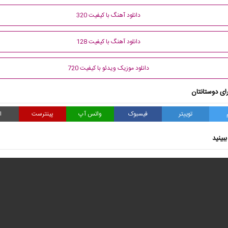
دانلود آهنگ با کیفیت 320
دانلود آهنگ با کیفیت 128
دانلود موزیک ویدئو با کیفیت 720
ای دوستانتان
توییتر
فیسبوک
واتس آپ
پینترست
ا
بینید