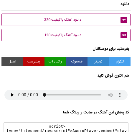
دانلود
دانلود آهنگ با کیفیت 320
mp3
دانلود آهنگ با کیفیت 128
mp3
بفرستید برای دوستانتان
تلگرام
توییتر
فیسبوک
واتس آپ
پینترست
ایمیل
هم اکنون گوش کنید
کد پخش این آهنگ در سایت و وبلاگ شما