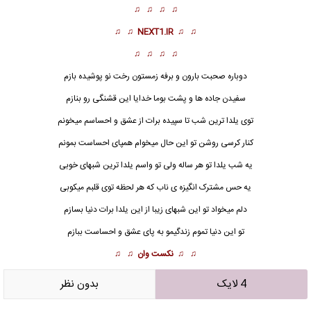
♫ ♫ ♫ ♫
♫ ♫
NEXT1.IR
♫ ♫
♫ ♫ ♫ ♫
دوباره صحبت بارون و برفه زمستون رخت نو پوشیده بازم
سفیدن جاده ها و پشت بوما خدایا این قشنگی رو بنازم
توی یلدا ترین شب تا سپیده برات از عشق و احساسم میخونم
کنار کرسی روشن تو این حال میخوام همپای احساست بمونم
یه شب یلدا تو هر ساله ولی تو واسم یلدا ترین شبهای خوبی
یه حس مشترک انگیزه ی ناب که هر لحظه توی قلبم میکوبی
دلم میخواد تو این شبهای زیبا از این یلدا برات دنیا بسازم
تو این دنیا تموم زندگیمو به پای عشق و احساست ببازم
♫ ♫
نکست وان
♫ ♫
4 لایک
بدون نظر