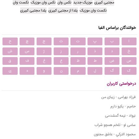
مجتبی کبیری
موزیک جدید
نکس وان
نکس وان موزیک
نکست وان
نکست وان موزیک
یلدا از مجتبی کبیری
یلدا مجتبی کبیری
خوانندگان براساس الفبا
ا
ب
پ
ت
ث
ج
چ
ح
خ
د
ذ
ر
ز
ژ
س
ش
ص
ض
ط
ظ
ع
غ
ف
ق
ک
گ
ل
م
ن
و
ه
ی
درخواستی کاربران
فرزاد بهرامی - زیبای من
حامیم - یکیو دارم
نیواد - نیمه گمشدمی
سامی لو - تلخم همچو شراب
محمود التركي - عاشق مجنون