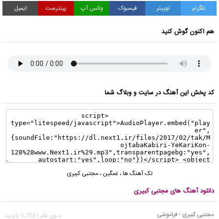
تلگرام
توییتر
فیسبوک
واتس آپ
پینترست
ایمیل
هم اکنون گوش کنید
کد پخش این آهنگ در سایت و وبلاگ شما
تک آهنگ ها
،
غمگین
،
مجتبی کبیری
دانلود آهنگ های مجتبی کبیری
مجتبی کبیری - فراموشی
بدون نظر | 1,753 بازدید