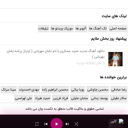
لینک های سایت
صفحه اصلی
تک آهنگ ها
آلبوم ها
موزیک ویدئو ها
تبلیغات
پیشنهاد روز بخش ملایم
دانلود آهنگ جدید حمید عسکری با نام نشان مهربانی ( تیتراژ برنامه نشان
مهربانی )
5 نظر | 4,656 بازدید
برترین خواننده ها
رضا صادقی
محسن چاوشی
پویا بیاتی
محسن ابراهیم زاده
مهدی احمدوند
سینا سرلک
سالار عقیلی
یوسف زمانی
سامان جلیلی
فرزاد فرزین
حمید هیراد
علی لهراسبی
تمامی حقوق و مالکیت قالب متعلق به
نکست وان
می باشد.