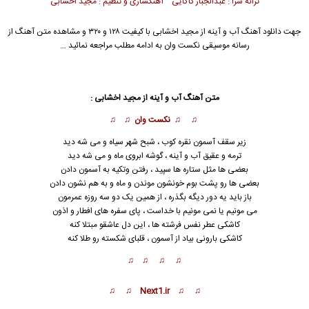
ترانه سرا : عبدالجبار کاکایی آهنگسازی و تنظیم : مجید اخشابی
جهت دانلود آهنگ آب و آینه از
مجید اخشابی
با کیفیت ۱۲۸ و ۳۲۰ و مشاهده متن آهنگ از
رسانه موسیقی نکست وان به ادامه مطلب مراجعه نمائید …
متن آهنگ آب و آینه از مجید اخشابی :
♫ ♫ نکست وان ♫ ♫
زیر سقف آسمون نقره کوب ، شبح شهر سیاه و می شه دید
ترمه و عقیق آب و آینه ، گوشه ابروی ماه و می شه دید
بعضی ها مثل ستاره ها سپید ، رفتن وتکیه به آسمون دادن
بعضی ها رو پشت بوم خونشون موندن و ماه و به هم
ن
شون دادن
باز باید یه دور دیگه بگذره ، از همین یک دو سه روزه عمرمون
می مونیم یا نمی مونیم با خداست ، پای سفره های افطار و اذون
کاشکی عطر نفس فرشته ها ، این دل عاشقو مبتلا کنه
کاشکی بارونی بیاد از آسمون ، قلبای شکسته رو طلا کنه
♫ ♫ ♫ ♫
♫ ♫ Next1.ir ♫ ♫