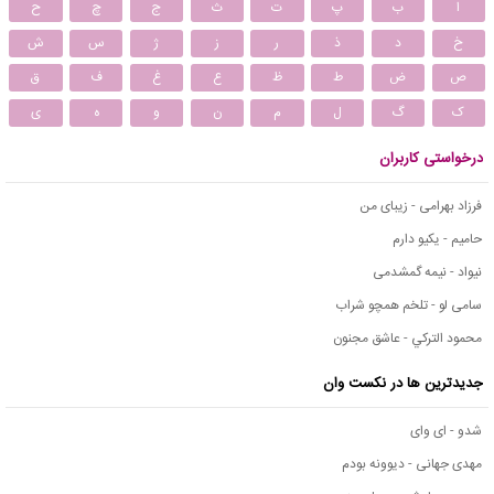
ا
ب
پ
ت
ث
ج
چ
ح
خ
د
ذ
ر
ز
ژ
س
ش
ص
ض
ط
ظ
ع
غ
ف
ق
ک
گ
ل
م
ن
و
ه
ی
درخواستی کاربران
فرزاد بهرامی - زیبای من
حامیم - یکیو دارم
نیواد - نیمه گمشدمی
سامی لو - تلخم همچو شراب
محمود التركي - عاشق مجنون
جدیدترین ها در نکست وان
شدو - ای وای
مهدی جهانی - دیوونه بودم