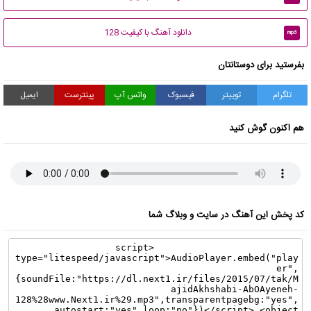
دانلود آهنگ با کیفیت 128
mp3
بفرستید برای دوستانتان
تلگرام
توییتر
فیسبوک
واتس آپ
پینترست
ایمیل
هم اکنون گوش کنید
کد پخش این آهنگ در سایت و وبلاگ شما