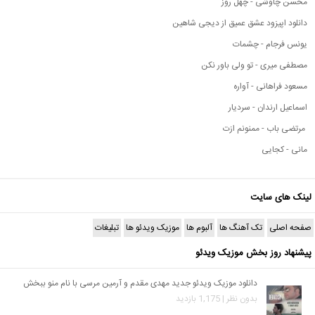
محسن چاوشی - چهل روز
دانلود اپیزود عشق عمیق از دیجی شاهین
یونس فرجام - چشمات
مصطفی میری - تو ولی باور نکن
مسعود فراهانی - آواره
اسماعیل ارندان - سردیار
مرتضی باب - ممنونم ازت
مانی - کجایی
لینک های سایت
صفحه اصلی
تک آهنگ ها
آلبوم ها
موزیک ویدئو ها
تبلیغات
پیشنهاد روز بخش موزیک ویدئو
دانلود موزیک ویدئو جدید مهدی مقدم و آرمین مرسی با نام منو ببخش
بدون نظر | 1,175 بازدید