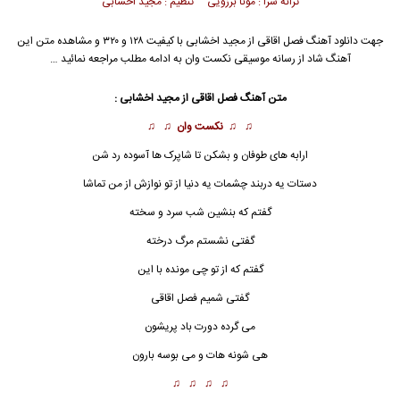
ترانه سرا : مونا برزویی تنظیم : مجید اخشابی
جهت دانلود آهنگ فصل اقاقی از
مجید اخشابی
با کیفیت ۱۲۸ و ۳۲۰ و مشاهده متن این
آهنگ شاد از رسانه موسیقی نکست وان به ادامه مطلب مراجعه نمائید …
متن آهنگ فصل اقاقی از
مجید اخشابی
:
♫ ♫
نکست وان
♫ ♫
ارابه های طوفان و بشکن تا شاپرک ها آسوده رد شن
دستات یه دربند چشمات یه دنیا از تو نوازش از من تماشا
گفتم که بنشین شب سرد و سخته
گفتی نشستم مرگ درخته
گفتم که از تو چی مونده با
ا
ین
گفتی شمیم فصل اقاقی
می گرده دورت باد پریشون
هی شونه هات و می بوسه بارون
♫ ♫ ♫ ♫