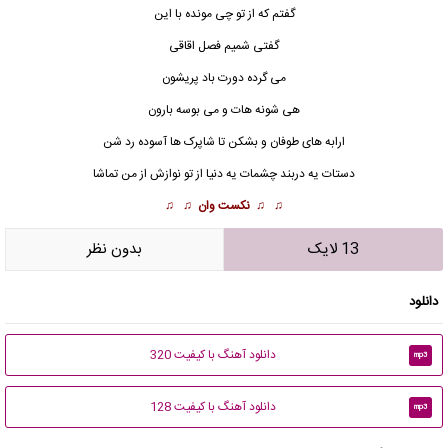
گفتم که از تو چی مونده با این
گفتی شمیم فصل اقاقی
می گرده دورت باد پریشون
هی شونه هات و می بوسه بارون
ارابه های طوفان و بشکن تا شاپرک ها آسوده رد شن
دستات یه دربند چشمات یه دنیا از تو نوازش از من تماشا
♫ ♫
نکست وان
♫ ♫
13 لایک
بدون نظر
دانلود
دانلود آهنگ با کیفیت 320
mp3
دانلود آهنگ با کیفیت 128
mp3