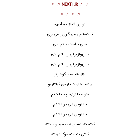
♫ ♫
NEXT1.IR
♫ ♫
♫ ♫ ♫ ♫
تو اون اتفاق دم آخری
که دستام و می گیری و می بری
میای با امید نجاتم بدی
یه پرواز برفی رو یادم بدی
یه پرواز برفی رو یادم بدی
غزال قلب من گرفتار تو
چشمه های دید
ا
ر من گرفتار تو
منو صدا کردی و پیدا شدم
خاطره ی آبی دریا شدم
خاطره ی آبی دریا شدم
گفتم که بنشین شب سرد و سخته
گفتی نشستم مرگ درخته