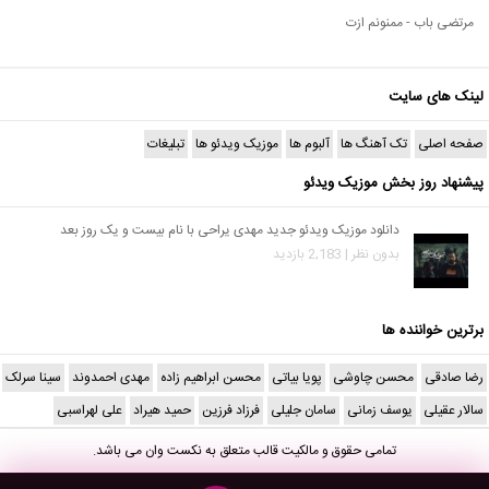
مرتضی باب - ممنونم ازت
لینک های سایت
صفحه اصلی
تک آهنگ ها
آلبوم ها
موزیک ویدئو ها
تبلیغات
پیشنهاد روز بخش موزیک ویدئو
دانلود موزیک ویدئو جدید مهدی یراحی با نام بیست و یک روز بعد
بدون نظر | 2,183 بازدید
برترین خواننده ها
رضا صادقی
محسن چاوشی
پویا بیاتی
محسن ابراهیم زاده
مهدی احمدوند
سینا سرلک
سالار عقیلی
یوسف زمانی
سامان جلیلی
فرزاد فرزین
حمید هیراد
علی لهراسبی
تمامی حقوق و مالکیت قالب متعلق به
نکست وان
می باشد.