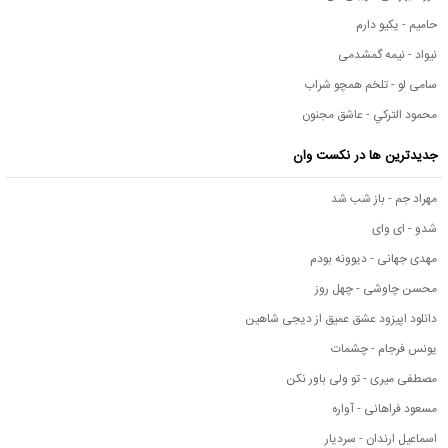
حامیم - یکیو دارم
نیواد - نیمه گمشدمی
سامی لو - تلخم همچو شراب
محمود التركي - عاشق مجنون
جدیدترین ها در نکست وان
مهراد جم - باز شب شد
شدو - ای وای
مهدی جهانی - دیوونه بودم
محسن چاوشی - چهل روز
دانلود اپیزود عشق عمیق از دیجی شاهین
یونس فرجام - چشمات
مصطفی میری - تو ولی باور نکن
مسعود فراهانی - آواره
اسماعیل ارندان - سردیار