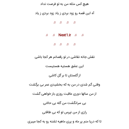
هیچ کس مثله من به تو فرصت نداد
آه این قصه رو زود بردی ز یاد زود بردی ز یاد
♫ ♫ ♫ ♫
♫ ♫ Next1.ir ♫ ♫
♫ ♫ ♫ ♫
نقش جانه نقاشی در تو رقصانم هر کجا باشی
این عشق هستیه هستیست
از گلستان تا بر گل کاشی
وقتی گم شدی در من به که بخشیدی عمر بی برگشت
از من سالها دوری عاقبت روزی باز خواهی گشت
بی سرانگشت من گله بی حالتی
رازی از من نپرس تو که بی طاقتی
تا که دریا منم پر ماه و پری ماهیه تش
ن
ه رو به کجا میبری