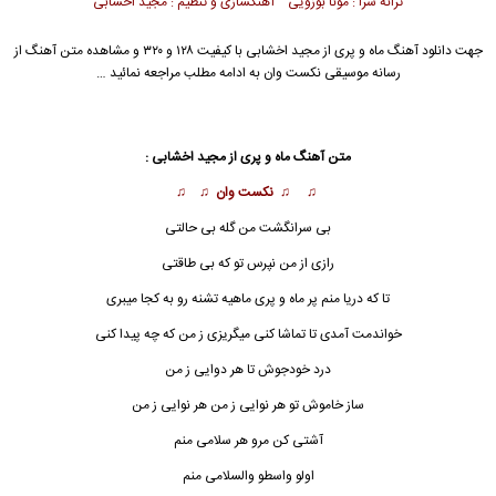
ترانه سرا : مونا بوزویی آهنگسازی و تنظیم : مجید اخشابی
جهت دانلود آهنگ ماه و پری از
مجید اخشابی
با کیفیت ۱۲۸ و ۳۲۰ و مشاهده متن آهنگ از
رسانه موسیقی نکست وان به ادامه مطلب مراجعه نمائید …
متن آهنگ ماه و پری از مجید اخشابی :
♫ ♫ نکست وان ♫ ♫
بی سرانگشت من گله بی حالتی
رازی از من نپرس تو که بی طاقتی
تا که دریا منم پر ماه و پری ماهیه تشنه رو به کجا میبری
خواندمت آمدی تا تماشا کنی میگریزی ز من که چه پیدا کنی
درد خودجوش تا هر دوایی ز من
ساز خاموش تو هر نوایی ز من هر نوایی ز من
آشتی کن مرو هر سلامی منم
اولو واسطو والسلامی م
ن
م