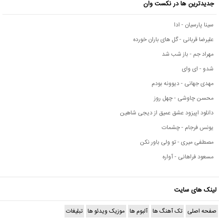
جدیدترین ها در نکست وان
سینا پارسیان - ادا
علیرضا قربانی - گل های باران خورده
مهراد جم - باز شب شد
شدو - ای وای
مهدی جهانی - دیوونه بودم
محسن چاوشی - چهل روز
دانلود اپیزود عشق عمیق از دیجی شاهین
یونس فرجام - چشمات
مصطفی میری - تو ولی باور نکن
مسعود فراهانی - آواره
لینک های سایت
صفحه اصلی
تک آهنگ ها
آلبوم ها
موزیک ویدئو ها
تبلیغات