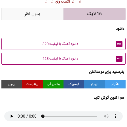
♫ ♫ نکست وان ♫ ♫
16 لایک
بدون نظر
دانلود
دانلود آهنگ با کیفیت 320
mp3
دانلود آهنگ با کیفیت 128
mp3
بفرستید برای دوستانتان
تلگرام
توییتر
فیسبوک
واتس آپ
پینترست
ایمیل
هم اکنون گوش کنید