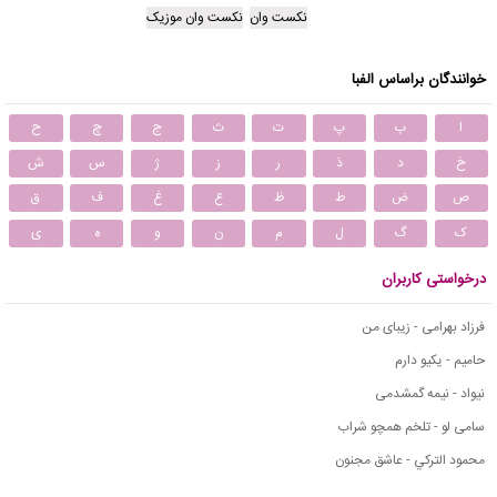
نکست وان
نکست وان موزیک
خوانندگان براساس الفبا
ا
ب
پ
ت
ث
ج
چ
ح
خ
د
ذ
ر
ز
ژ
س
ش
ص
ض
ط
ظ
ع
غ
ف
ق
ک
گ
ل
م
ن
و
ه
ی
درخواستی کاربران
فرزاد بهرامی - زیبای من
حامیم - یکیو دارم
نیواد - نیمه گمشدمی
سامی لو - تلخم همچو شراب
محمود التركي - عاشق مجنون