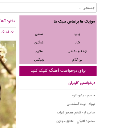
دانلود آهن
موزیک ها براساس سبک ها
تک آهنگ
, 943
پاپ
سنتی
شاد
غمگین
نوحه و مداحی
ملایم
بی کلام
رمیکس
برای درخواست آهنگ کلیک کنید
درخواستی کاربران
حامیم - یکیو دارم
نیواد - نیمه گمشدمی
سامی لو - تلخم همچو شراب
محمود التركي - عاشق مجنون