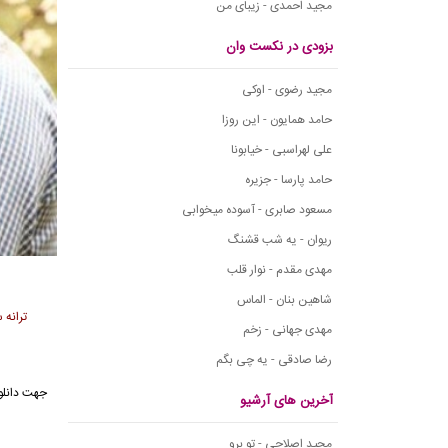
مجید احمدی - زیبای من
بزودی در نکست وان
مجید رضوی - اوکی
حامد همایون - این روزا
علی لهراسبی - خیابونا
حامد پارسا - جزیره
مسعود صابری - آسوده میخوابی
ریوان - یه شب قشنگ
مهدی مقدم - نوار قلب
شاهین بنان - الماس
ترانه
مهدی جهانی - زخم
رضا صادقی - یه چی بگم
جهت دانلو
آخرین های آرشیو
مجید اصلاحی - تو برو