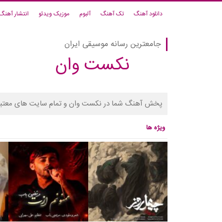
دانلود آهنگ
تک آهنگ
آلبوم
موزیک ویدئو
انتشار آهنگ
جامعترین رسانه موسیقی ایران
نکست وان
پخش آهنگ شما در نکست وان و تمام سایت های معتبر
ویژه ها