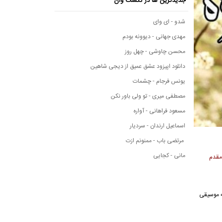
جدیدترین ها در نکست وان
شدو - ای وای
مهدی جهانی - دیوونه بودم
محسن چاوشی - چهل روز
دانلود اپیزود عشق عمیق از دیجی شاهین
یونس فرجام - چشمات
مصطفی میری - تو ولی باور نکن
مسعود فراهانی - آواره
اسماعیل ارندان - سردیار
مرتضی باب - ممنونم ازت
مانی - کجایی
مقدم
رسانه موسیقی