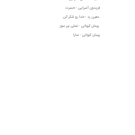
فریدون آسرایی - حسرت
معین زد - خدا رو شکر کن
پیمان کیوانی - غملی بیر سوز
پیمان کیوانی - سارا