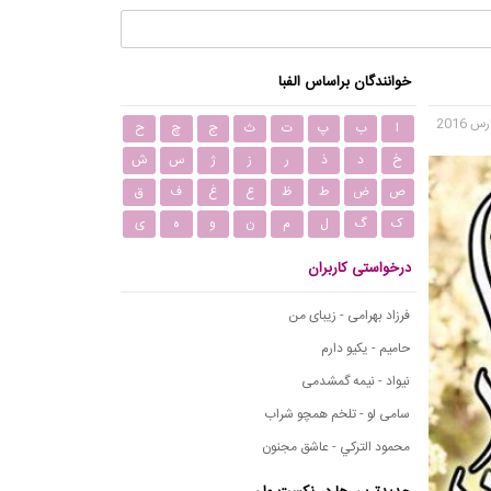
خوانندگان براساس الفبا
ا
ب
پ
ت
ث
ج
چ
ح
خ
د
ذ
ر
ز
ژ
س
ش
ص
ض
ط
ظ
ع
غ
ف
ق
ک
گ
ل
م
ن
و
ه
ی
درخواستی کاربران
فرزاد بهرامی - زیبای من
حامیم - یکیو دارم
نیواد - نیمه گمشدمی
سامی لو - تلخم همچو شراب
محمود التركي - عاشق مجنون