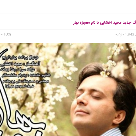
گ جدید مجید اخشابی با نام معجزه بهار
1, بازدید
10th مارس 2016