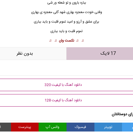
بباره بارون و تو شعله ور شی
وقتی خودت معجزه
بهار
ی شهد گلی معجزه ی بهاری
برای عشق و آرزو و امید تموم قلبت و باید بباری
تموم قلبت و باید بباری
♫ ♫
نکست وان
♫ ♫
17 لایک
بدون نظر
دانلود آهنگ با کیفیت 320
دانلود آهنگ با کیفیت 128
ای دوستانتان
توییتر
فیسبوک
واتس آپ
پینترست
ا