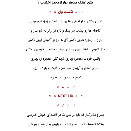
متن آهنگ معجزه بهار از
مجید اخشابی
:
♫ ♫
نکست وان
♫ ♫
نفس بکش عطر اقاقی ها رو ول وله کن زمزمه ی بهار و
فاصله ها رو پشت سر بذار و تازه تر از ترانه شو ببار و
ببار و با پنجره بارون بکش گل ها رو تو آغوش ایون بکش
مثل تموم عاشقا بارون و بدون چتر و سقف و ناودون بکش
وقتی خودت
معجزه
بهاری شهد گلی معجزه ی بهاری
برای عشق و آرزو و امید تموم قلبت و باید بباری
تموم قلبت و باید بباری
♫ ♫ ♫ ♫
♫ ♫
NEXT1.IR
♫ ♫
♫ ♫ ♫ ♫
چتر و بذار کنار که تازه تر شی شاعر قاصدای خوش خبرشی
وقتشه مستانه تر از همیشه بباره بارون و تو شعله ور شی