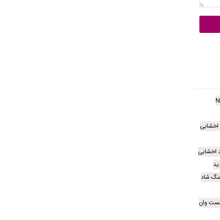
N
اخشابی
د اخشابی
ید
هنگ شاد
کست وان