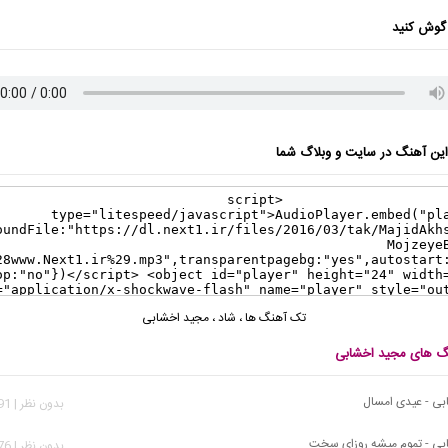
گوش کنید
ن آهنگ در سایت و وبلاگ شما
تک آهنگ ها
،
شاد
،
مجید اخشابی
نگ های مجید اخشابی
ی - عیدی امسال
بدون نظر | 1,791 بازدید
بی - تموم میشه روزای سخت
بدون نظر | 4,276 بازدید