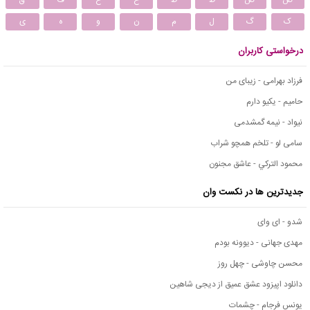
ک
گ
ل
م
ن
و
ه
ی
درخواستی کاربران
فرزاد بهرامی - زیبای من
حامیم - یکیو دارم
نیواد - نیمه گمشدمی
سامی لو - تلخم همچو شراب
محمود التركي - عاشق مجنون
جدیدترین ها در نکست وان
شدو - ای وای
مهدی جهانی - دیوونه بودم
محسن چاوشی - چهل روز
دانلود اپیزود عشق عمیق از دیجی شاهین
یونس فرجام - چشمات