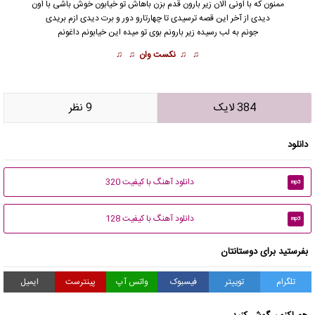
ممنون که با اونی الان زیر بارون قدم بزن باهاش تو خیابون خوش باشی با اون
دیدی از آخر این قصه ترسیدی تا چهارتارو دور و برت دیدی ازم بریدی
جونم به لب رسیده زیر بارونم بوی تو میده این خیابونم
داغون
م
♫ ♫
نکست وان
♫ ♫
384 لایک
9 نظر
دانلود
دانلود آهنگ با کیفیت 320
mp3
دانلود آهنگ با کیفیت 128
mp3
بفرستید برای دوستانتان
تلگرام
توییتر
فیسبوک
واتس آپ
پینترست
ایمیل