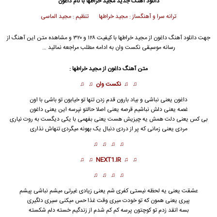
دانلود آهنگ جدید
مجید خراطها
با نام داغون
ترانه سرا و آهنگساز : مجید خراطها تنظیم : مجید الماسی
جهت دانلود آهنگ داغون از
مجید خراطها
با کیفیت ۱۲۸ و ۳۲۰ و مشاهده متن این آهنگ از
رسانه موسیقی نکست وان به ادامه مطلب مراجعه نمائید …
متن آهنگ داغون از
مجید خراطها
:
♫ ♫
نکست وان
♫ ♫
داغون
یعنی نباشی و بیاد بارون قدم زدن تنها تو خیابون تو باشی با اون
غصه یعنی دلش نباشیم قرصه یعنی اصلا حالتو نپرسه این یعنی داغون
بی کس یعنی دلت همش یه چیزیش هست یعنی بفهمی با یکی دیگست به روت نیاری
مردی یعنی زمانی که پر از دردی دنبال یک بهونه میگردی تنهاش نذاری
♫ ♫ ♫ ♫
♫ ♫
NEXT1.IR
♫ ♫
♫ ♫ ♫ ♫
عشقت یعنی یه لحظه نیستی کفری شم یعنی زیادی غیرتی میشم نباشی پیشم
پیری یعنی همون که تو خودت میری وقت غذا حس میکنی سیری دلگیری
بسه انقد زدم تو کوچتون پرسه کم کم شدم از زندگیم خسته دلم شکسته