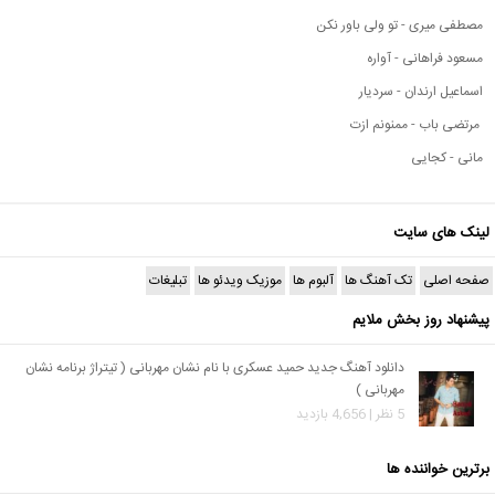
مصطفی میری - تو ولی باور نکن
مسعود فراهانی - آواره
اسماعیل ارندان - سردیار
مرتضی باب - ممنونم ازت
مانی - کجایی
لینک های سایت
صفحه اصلی
تک آهنگ ها
آلبوم ها
موزیک ویدئو ها
تبلیغات
پیشنهاد روز بخش ملایم
دانلود آهنگ جدید حمید عسکری با نام نشان مهربانی ( تیتراژ برنامه نشان
مهربانی )
5 نظر | 4,656 بازدید
برترین خواننده ها