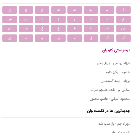
ا
ب
پ
ت
ث
ج
چ
ح
خ
د
ذ
ر
ز
ژ
س
ش
ص
ض
ط
ظ
ع
غ
ف
ق
ک
گ
ل
م
ن
و
ه
ی
درخواستی کاربران
فرزاد بهرامی - زیبای من
حامیم - یکیو دارم
نیواد - نیمه گمشدمی
سامی لو - تلخم همچو شراب
محمود التركي - عاشق مجنون
جدیدترین ها در نکست وان
مهراد جم - باز شب شد
شدو - ای وای