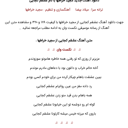
دانلود آهنگ جدید
مجید خراطها
با نام عشقم کجایی
ترانه سرا : میلاد بیضا آهنگسازی و تنظیم : مجید خراطها
جهت دانلود آهنگ عشقم کجایی از
مجید خراطها
با کیفیت ۱۲۸ و ۳۲۰ و مشاهده متن این
آهنگ از رسانه موسیقی نکست وان به ادامه مطلب مراجعه نمائید …
متن آهنگ عشقم کجایی از
مجید خراطها
:
♫ ♫
نکست وان
♫ ♫
عزیزم از روزی که تو رفتی همه خاطره هامونو سوزوندم
آخه حالم خراب و داغون بود با دعاهای مادرم موندم
ببین عشقت باهام چیکار کرده من برای خودم کسی بودم
رد داده مغز من عین روانیام
عشقم
کجایی
همه باهام بدن قید منو زدن عشقم کجایی
کوله ام رو دوشمه تو این خیابونا عشقم کجایی
بارون که میزنه خیس میشه کارتونا عشقم کجایی
♫ ♫ ♫ ♫