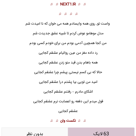
♫ ♫
NEXT1.IR
♫ ♫
♫ ♫ ♫ ♫
واست تو, روی همه وایسادم همه می خوان که نا امیدت شم
مدل موهامو عوض کردم تا شبیه عشق جدیدت شم
من کجا همچین آدمی بودم من برای خودم کسی بودم
رد داده مغز من عین روانیام عشقم کجایی
همه باهام بدن قید منو زدن عشقم کجایی
حالا که بی کسم نیستی پیشم چرا
عشقم
کجایی
امید من تویی بیا پشتم درا عشقم کجایی
اشکای مادرم – رفتنم عشقم کجایی
قول میدم این دفعه رو اعصابت نرم عشقم کجایی
عشقم کجایی
♫ ♫
نکست وان
♫ ♫
63 لایک
بدون نظر