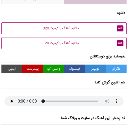
دانلود
دانلود آهنگ با کیفیت 320
mp3
دانلود آهنگ با کیفیت 128
mp3
بفرستید برای دوستانتان
تلگرام
توییتر
فیسبوک
واتس آپ
پینترست
ایمیل
هم اکنون گوش کنید
کد پخش این آهنگ در سایت و وبلاگ شما