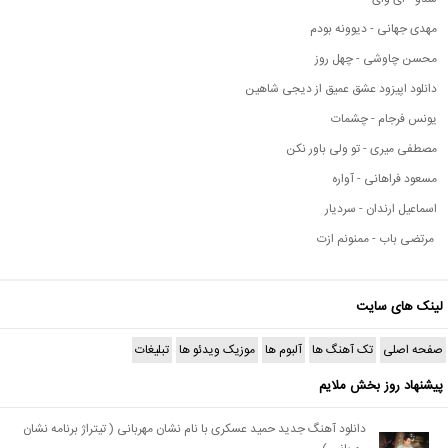
مهدی جهانی - دیوونه بودم
محسن چاوشی - چهل روز
دانلود اپیزود عشق عمیق از دیجی شاهین
یونس فرجام - چشمات
مصطفی میری - تو ولی باور نکن
مسعود فراهانی - آواره
اسماعیل ارندان - سردیار
مرتضی باب - ممنونم ازت
لینک های سایت
صفحه اصلی
تک آهنگ ها
آلبوم ها
موزیک ویدئو ها
تبلیغات
پیشنهاد روز بخش ملایم
دانلود آهنگ جدید حمید عسکری با نام نشان مهربانی ( تیتراژ برنامه نشان