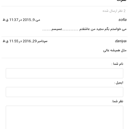
2 نظر ارسال شده
sofia
گفت:
می 9, 2015 در 11:37 ق.ظ
می خواستم بگم مجید من عاشقتم ……………….عسیسم………..
daniyal
گفت:
سپتامبر 29, 2016 در 11:55 ق.ظ
مثل همیشه عالی
نام شما :
ایمیل :
نظر شما: