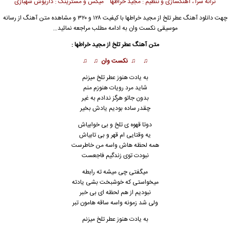
ترانه سرا ، آهنگسازی و تنظیم : مجید خراطها میکس و مسترینگ : داریوش شهبازی
چهت دانلود آهنگ عطر تلخ از مجید خراطها با کیفیت ۱۲۸ و ۳۲۰ و مشاهده متن آهنگ از رسانه
موسیقی نکست وان به ادامه مطلب مراجعه نمائید…
متن آهنگ عطر تلخ از مجید خراطها :
♫ ♫
نکست وان
♫ ♫
به یادت هنوز عطر تلخ میزنم
شاید مرد رویات هنوزم منم
بدون جاتو هرگز
ن
دادم به غیر
چقدر ساده بودیم یادش بخیر
دوتا قهوه ی تلخ و بی خوابیاش
یه وقتایی ام قهر و بی تابیاش
همه لحظه هاش واسه من خاطرست
نبودت توی زندگیم فاجعست
میگفتی چی میشه ته رابطه
میخواستی که خوشبخت بشی یادته
نبودیم از هم لحظه ای بی خبر
ولی شد زمونه واسه ساقه هامون تبر
به یادت هنوز عطر تلخ میزنم