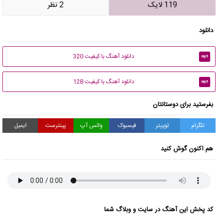
119 لایک
2 نظر
دانلود
دانلود آهنگ با کیفیت 320
mp3
دانلود آهنگ با کیفیت 128
mp3
بفرستید برای دوستانتان
تلگرام
توییتر
فیسبوک
واتس آپ
پینترست
ایمیل
هم اکنون گوش کنید
کد پخش این آهنگ در سایت و وبلاگ شما