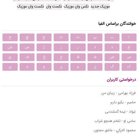
موزیک جدید
نکس وان موزیک
نکست وان
نکست وان موزیک
خوانندگان براساس الفبا
ا
ب
پ
ت
ث
ج
چ
ح
خ
د
ذ
ر
ز
ژ
س
ش
ص
ض
ط
ظ
ع
غ
ف
ق
ک
گ
ل
م
ن
و
ه
ی
درخواستی کاربران
فرزاد بهرامی - زیبای من
حامیم - یکیو دارم
نیواد - نیمه گمشدمی
سامی لو - تلخم همچو شراب
محمود التركي - عاشق مجنون