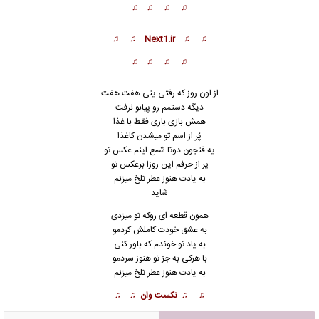
♫ ♫ ♫ ♫
♫ ♫ Next1.ir ♫ ♫
♫ ♫ ♫ ♫
از اون روز که رفتی ینی هفت هفت
دیگه دستمم رو پیانو نرفت
همش بازی بازی فقط با غذا
پُر از اسم تو میشدن کاغذا
یه فنجون دوتا شمع اینم عکس تو
پر از حرفم این روزا برعکس تو
به یادت هنوز عطر تلخ میزنم
شاید
همون قطعه ای روکه تو میزدی
به عشق خودت کاملش کردمو
به یاد تو خو
ن
دم که باور کنی
با هرکی به جز تو هنوز سردمو
به یادت هنوز عطر تلخ میزنم
♫ ♫ نکست وان ♫ ♫