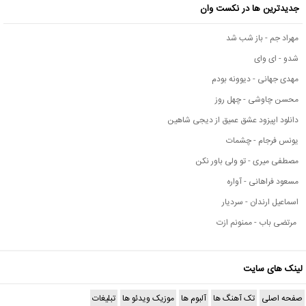
جدیدترین ها در نکست وان
مهراد جم - باز شب شد
شدو - ای وای
مهدی جهانی - دیوونه بودم
محسن چاوشی - چهل روز
دانلود اپیزود عشق عمیق از دیجی شاهین
یونس فرجام - چشمات
مصطفی میری - تو ولی باور نکن
مسعود فراهانی - آواره
اسماعیل ارندان - سردیار
مرتضی باب - ممنونم ازت
لینک های سایت
صفحه اصلی
تک آهنگ ها
آلبوم ها
موزیک ویدئو ها
تبلیغات