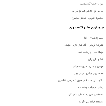
نیواد - نیمه گمشدمی
سامی لو - تلخم همچو شراب
محمود التركي - عاشق مجنون
جدیدترین ها در نکست وان
سینا پارسیان - ادا
علیرضا قربانی - گل های باران خورده
مهراد جم - باز شب شد
شدو - ای وای
مهدی جهانی - دیوونه بودم
محسن چاوشی - چهل روز
دانلود اپیزود عشق عمیق از دیجی شاهین
یونس فرجام - چشمات
مصطفی میری - تو ولی باور نکن
مسعود فراهانی - آواره