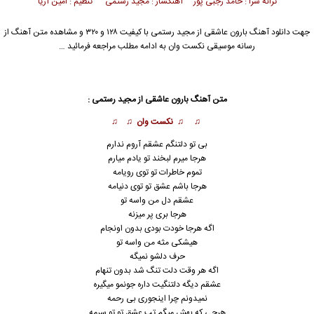
ترانه سرا : حامد رجبی پور آهنگساز : مجید رستمی تنظیم : امین آریا
جهت دانلود آهنگ بارون عاشقی از
مجید رستمی
با کیفیت ۱۲۸ و ۳۲۰ و مشاهده متن آهنگ از
رسانه موسیقی نکست وان به ادامه مطلب مراجعه فرمائید …
متن آهنگ بارون عاشقی از مجید رستمی :
♫ ♫ نکست وان ♫ ♫
بی تو دلتنگم عشقم آروم ندارم
هرجا میرم لبخند تو یادم میارم
تموم خاطرات تو توی رویامه
هرجا باشم عشق تو توی دنیامه
عشقم دل من واسه تو
هرجا بری پر میزنه
اگه هرجا خودت بودی بدون اونجام
هیشکی مثه من واسه تو
حرف دلشو نمیگه
اگه هر وقت دلت تنگ شد بدون تنهام
عشقم دیگه دلت
ن
گیت داره جونمو میگیره
نمیدونم چرا اینجوری بی رحمه
هرچی که بهش میگم تب عشق تو تو سرمه