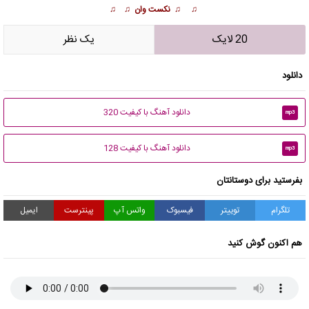
♫ ♫ نکست وان ♫ ♫
20 لایک
يک نظر
دانلود
دانلود آهنگ با کیفیت 320
mp3
دانلود آهنگ با کیفیت 128
mp3
بفرستید برای دوستانتان
تلگرام
توییتر
فیسبوک
واتس آپ
پینترست
ایمیل
هم اکنون گوش کنید