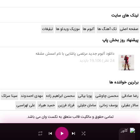
لینک های سایت
صفحه اصلی
تک آهنگ ها
آلبوم ها
موزیک ویدئو ها
تبلیغات
پیشنهاد روز بخش پاپ
دانلود آلبوم جدید مرتضی پاشایی با نام اسمش عشقه
24 نظر | 19,106 بازدید
برترین خواننده ها
رضا صادقی
محسن چاوشی
پویا بیاتی
محسن ابراهیم زاده
مهدی احمدوند
سینا سرلک
سالار عقیلی
یوسف زمانی
سامان جلیلی
فرزاد فرزین
حمید هیراد
علی لهراسبی
تمامی حقوق و مالکیت قالب متعلق به
نکست وان
می باشد.