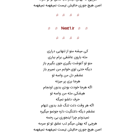
اصن هیچ جوری حالیش نیست نمیفهمه
نمیفهمه
♫ ♫ ♫ ♫
♫ ♫ Next1.ir ♫ ♫
♫ ♫ ♫ ♫
کی میشه منو از تنهایی دراری
مثه بارون عاشقی برام بباری
منو تو آغوشت بگیری جون بگیرم باز
دیگه حتی توی خوابم من نمیرم باز
عشقم دل من واسه تو
هرجا بری پر میزنه
اگه هرجا خودت بودی بدون اونجام
هیشکی مثه من واسه تو
حرف دلشو نمیگه
اگه هر وقت دلت ت
ن
گ شد بدون تنهام
عشقم دیگه دلتنگیت داره جونمو میگیره
نمیدونم چرا اینجوری بی رحمه
هرچی که بهش میگم تب عشق تو تو سرمه
اصن هیچ جوری حالیش نیست نمیفهمه
نمیفهمه