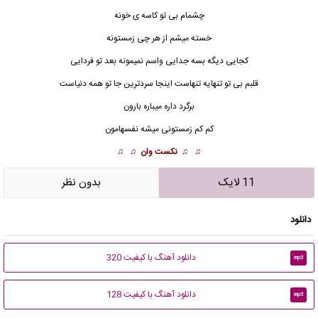
چشمام بی تو کاسه ی خونه
خسته میشم از هر چی زمستونه
کجایی دیگه بسه جدایی واسم نمیمونه بعد تو فردایی
قلبم بی تو تنهایه تنهاست اینجا سردترین جا تو همه دنیاست
برگرد داره میباره بارون
کم کم زمستونی میشه نفسهامون
♫ ♫
نکست وان
♫ ♫
11 لایک
بدون نظر
دانلود
دانلود آهنگ با کیفیت 320
mp3
دانلود آهنگ با کیفیت 128
mp3