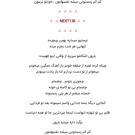
کم کم زمستونی میشه نفسهامون , خودتو برسون
♫ ♫ ♫ ♫
♫ ♫
NEXT1.IR
♫ ♫
♫ ♫ ♫ ♫
نیستیو سرمایه بهمن پیچیده
تنهایی هر شب زجرم میده
بارون اشکاشو میریزه از وقتی اینو فهمیده
چیکه کرده غصه از سقفه خونم باز آهنگ غمگین میخونم
میخوام از تو دست بردارم اما باز یادت میمونم
چجوری بتونم , چشمام
چشمام بی تو کاسه ی خونه
خسته میشم از هر چی زمستونه
کجایی دیگه بسه جدایی واسم نمیمونه بعد تو فردایی
قلبم بی تو ت
ن
هایه تنهاست اینجا سردترین جا تو همه دنیاست
برگرد داره میباره بارون
کم کم زمستونی میشه نفسهامون