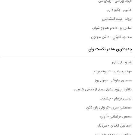
فرزاد بهرامی - زیبای من
حامیم - یکیو دارم
نیواد - نیمه گمشدمی
سامی لو - تلخم همچو شراب
محمود التركي - عاشق مجنون
جدیدترین ها در نکست وان
شدو - ای وای
مهدی جهانی - دیوونه بودم
محسن چاوشی - چهل روز
دانلود اپیزود عشق عمیق از دیجی شاهین
یونس فرجام - چشمات
مصطفی میری - تو ولی باور نکن
مسعود فراهانی - آواره
اسماعیل ارندان - سردیار
مرتضی باب - ممنونم ازت