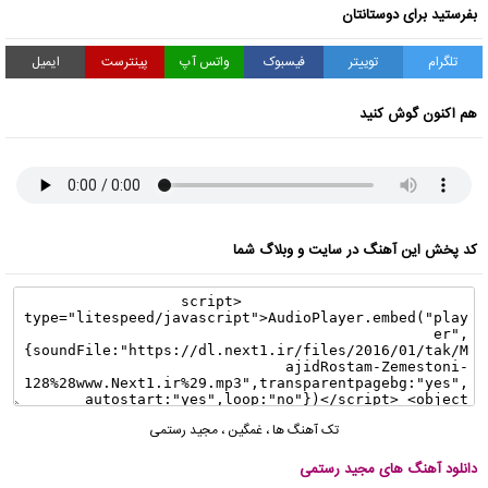
بفرستید برای دوستانتان
تلگرام
توییتر
فیسبوک
واتس آپ
پینترست
ایمیل
هم اکنون گوش کنید
کد پخش این آهنگ در سایت و وبلاگ شما
تک آهنگ ها
،
غمگین
،
مجید رستمی
دانلود آهنگ های مجید رستمی