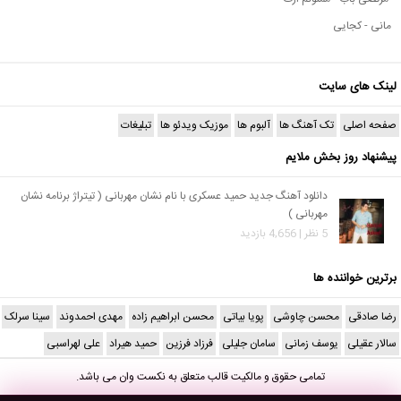
مانی - کجایی
لینک های سایت
صفحه اصلی
تک آهنگ ها
آلبوم ها
موزیک ویدئو ها
تبلیغات
پیشنهاد روز بخش ملایم
دانلود آهنگ جدید حمید عسکری با نام نشان مهربانی ( تیتراژ برنامه نشان
مهربانی )
5 نظر | 4,656 بازدید
برترین خواننده ها
رضا صادقی
محسن چاوشی
پویا بیاتی
محسن ابراهیم زاده
مهدی احمدوند
سینا سرلک
سالار عقیلی
یوسف زمانی
سامان جلیلی
فرزاد فرزین
حمید هیراد
علی لهراسبی
تمامی حقوق و مالکیت قالب متعلق به
نکست وان
می باشد.