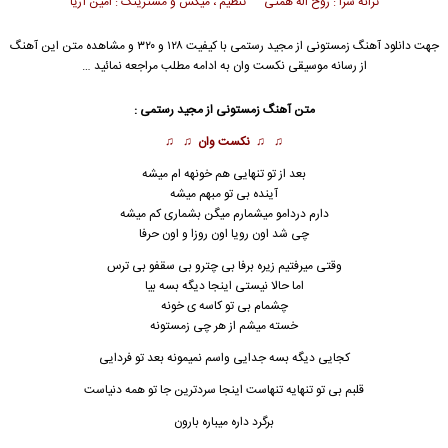
ترانه سرا : روح اله همتی تنظیم ، میکس و مسترینگ : امین آریا
جهت دانلود آهنگ زمستونی از
مجید رستمی
با کیفیت ۱۲۸ و ۳۲۰ و مشاهده متن این آهنگ
از رسانه موسیقی نکست وان به ادامه مطلب مراجعه نمائید …
متن آهنگ زمستونی از
مجید رستمی
:
♫ ♫
نکست وان
♫ ♫
بعد از تو تنهایی هم خونهه ام میشه
آینده بی تو مبهم میشه
دارم دردامو میشمارم میگن بشماری کم میشه
چی شد اون رویا اون روزا و اون حرفا
وقتی میرفتیم زیره برفا بی چترو بی سقفو بی ترس
اما حالا نیستی اینجا دیگه بسه بیا
چشمام بی تو کاسه ی خونه
خسته میشم از هر چی زمستونه
کجایی دیگه بسه جدایی و
ا
سم نمیمونه بعد تو فردایی
قلبم بی تو تنهایه تنهاست اینجا سردترین جا تو همه دنیاست
برگرد داره میباره بارون