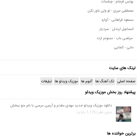
یونس فرجام - چشمات
مصطفی میری - تو ولی باور نکن
مسعود فراهانی - آواره
اسماعیل ارندان - سردیار
مرتضی باب - ممنونم ازت
مانی - کجایی
لینک های سایت
صفحه اصلی
تک آهنگ ها
آلبوم ها
موزیک ویدئو ها
تبلیغات
پیشنهاد روز بخش موزیک ویدئو
دانلود موزیک ویدئو جدید مهدی مقدم و آرمین مرسی با نام منو ببخش
بدون نظر | 1,175 بازدید
برترین خواننده ها