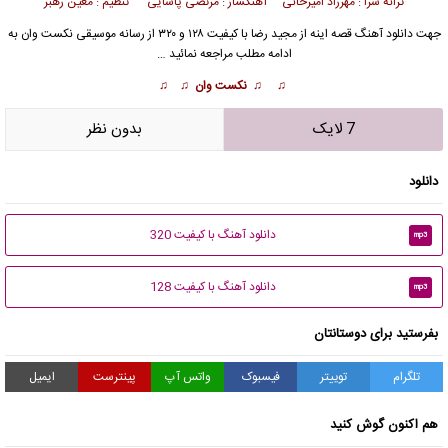
ترانه سرا :
مهرزاد امیرخانی
آهنگساز :
مرتضی پاشایی
تنظیم : معین رهبر
جهت دانلود آهنگ قصه اینه از
مجید رضا
با کیفیت ۱۲۸ و ۳۲۰ از رسانه موسیقی نکست وان به
ادامه مطلب مراجعه نمائید …
♫ ♫ نکست وان ♫ ♫
7 لایک
بدون نظر
دانلود
دانلود آهنگ با کیفیت 320
mp3
دانلود آهنگ با کیفیت 128
mp3
بفرستید برای دوستانتان
تلگرام
توییتر
فیسبوک
واتس آپ
پینترست
ایمیل
هم اکنون گوش کنید