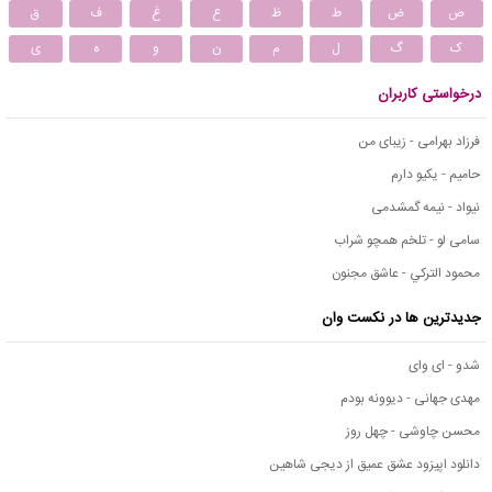
ص
ض
ط
ظ
ع
غ
ف
ق
ک
گ
ل
م
ن
و
ه
ی
درخواستی کاربران
فرزاد بهرامی - زیبای من
حامیم - یکیو دارم
نیواد - نیمه گمشدمی
سامی لو - تلخم همچو شراب
محمود التركي - عاشق مجنون
جدیدترین ها در نکست وان
شدو - ای وای
مهدی جهانی - دیوونه بودم
محسن چاوشی - چهل روز
دانلود اپیزود عشق عمیق از دیجی شاهین