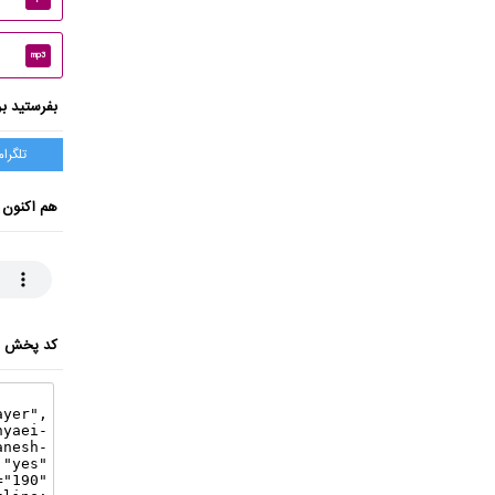
mp3
بفرستید بر
تلگرام
هم اکنون 
کد پخش ای