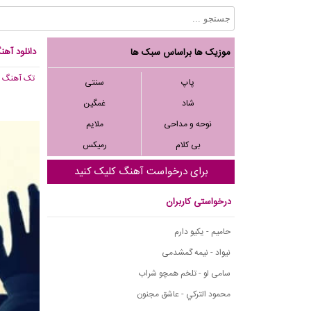
دانلود آه
موزیک ها براساس سبک ها
تک آهنگ
, ,840
پاپ
سنتی
شاد
غمگین
نوحه و مداحی
ملایم
بی کلام
رمیکس
برای درخواست آهنگ کلیک کنید
درخواستی کاربران
حامیم - یکیو دارم
نیواد - نیمه گمشدمی
سامی لو - تلخم همچو شراب
محمود التركي - عاشق مجنون