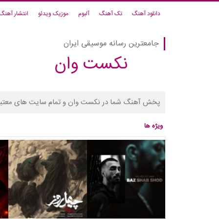
دانلود آهنگ
تک آهنگ
آلبوم
موزیک ویدئو
انتشار آهنگ
جامعترین رسانه موسیقی ایران
نکست وان
پخش آهنگ شما در نکست وان و تمام سایت های معتبر
ویژه ها