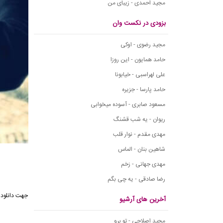
مجید احمدی - زیبای من
بزودی در نکست وان
مجید رضوی - اوکی
حامد همایون - این روزا
علی لهراسبی - خیابونا
حامد پارسا - جزیره
مسعود صابری - آسوده میخوابی
ریوان - یه شب قشنگ
مهدی مقدم - نوار قلب
شاهین بنان - الماس
مهدی جهانی - زخم
رضا صادقی - یه چی بگم
جهت دانلود
آخرین های آرشیو
مجید اصلاحی - تو برو