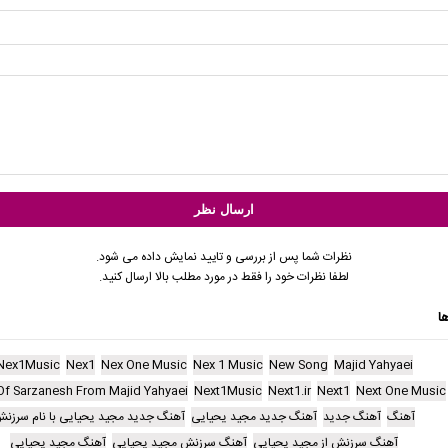
نظرات شما پس از بررسی و تایید نمایش داده می شود.
لطفا نظرات خود را فقط در مورد مطلب بالا ارسال کنید.
ا
Nex1Music
Nex1
Nex One Music
Nex 1 Music
New Song
Majid Yahyaei
Of Sarzanesh From Majid Yahyaei
Next1Music
Next1.ir
Next1
Next One Music
آهنگ
آهنگ جدید
آهنگ جدید مجید یحیایی
آهنگ جدید مجید یحیایی با نام سرزن
آهنگ سرزنش از مجید یحیایی
آهنگ سرزنش مجید یحیایی
آهنگ مجید یحیایی