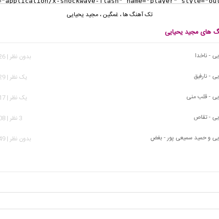
تک آهنگ ها
،
غمگین
،
مجید یحیایی
نگ های مجید یحیایی
ی - ناخدا
بدون نظر | 1,426 بازدید
ی - نارفیق
يک نظر | 1,529 بازدید
ی - قلب منی
يک نظر | 2,017 بازدید
یی - تقاص
3 نظر | 1,808 بازدید
ی و حمید سمیعی پور - بغض
بدون نظر | 1,949 بازدید