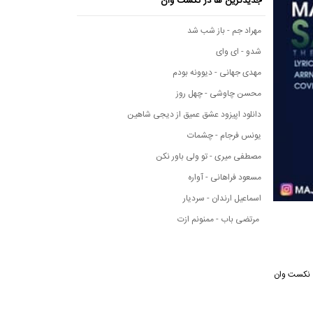
جدیدترین ها در نکست وان
مهراد جم - باز شب شد
شدو - ای وای
مهدی جهانی - دیوونه بودم
محسن چاوشی - چهل روز
دانلود اپیزود عشق عمیق از دیجی شاهین
یونس فرجام - چشمات
مصطفی میری - تو ولی باور نکن
مسعود فراهانی - آواره
اسماعیل ارندان - سردیار
مرتضی باب - ممنونم ازت
سیقی نکست وان