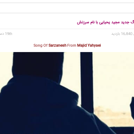
نگ جدید مجید یحیایی با نام سرزنش
16 بازدید
19th دسامبر 2016
Song Of
Sarzanesh
From
Majid Yahyaei