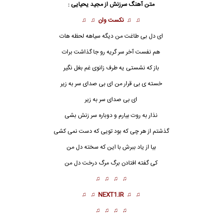
متن آهنگ سرزنش از
مجید یحیایی
:
♫ ♫
نکست وان
♫ ♫
ای دل بی طاغت من دیگه سیاهه لحظه هات
هم نفست آخر سر گریه رو جا گذاشت برات
باز که نشستی یه طرف زانوی غم بغل نگیر
خسته ی بی قرار من ای بی صدای سر به زیر
ای بی صدای سر به زیر
نذار به روت بیارم و دوباره سر زنش بشی
گذشتم از هر چی که بود تویی که دست نمی کشی
بیا از یاد ببرش با این که سخته دل من
کی گفته افتادن برگ مرگ درخت دل من
♫ ♫ ♫ ♫
♫ ♫
NEXT1.IR
♫ ♫
♫ ♫ ♫ ♫