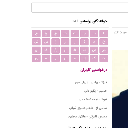
خوانندگان براساس الفبا
ا
ب
پ
ت
ث
ج
چ
ح
خ
د
ذ
ر
ز
ژ
س
ش
ص
ض
ط
ظ
ع
غ
ف
ق
ک
گ
ل
م
ن
و
ه
ی
درخواستی کاربران
فرزاد بهرامی - زیبای من
حامیم - یکیو دارم
نیواد - نیمه گمشدمی
سامی لو - تلخم همچو شراب
محمود التركي - عاشق مجنون