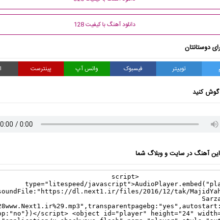
دانلود آهنگ با کیفیت 128
ای دوستانتان
توییتر
فیسبوک
واتس آپ
پینترست
ا
گوش کنید
ن آهنگ در سایت و وبلاگ شما