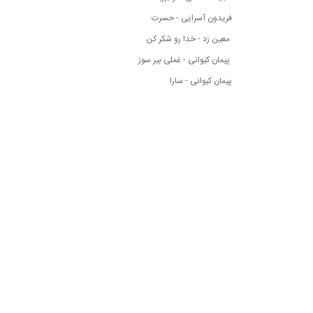
فریدون آسرایی - حسرت
معین زد - خدا رو شکر کن
پیمان کیوانی - غملی بیر سوز
پیمان کیوانی - سارا