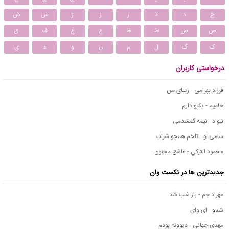
خ
د
ذ
ر
ز
ژ
س
ش
ص
ض
ط
ظ
ع
غ
ف
ق
ک
گ
ل
م
ن
و
ه
ی
درخواستی کاربران
فرزاد بهرامی - زیبای من
حامیم - یکیو دارم
نیواد - نیمه گمشدمی
سامی لو - تلخم همچو شراب
محمود التركي - عاشق مجنون
جدیدترین ها در نکست وان
مهراد جم - باز شب شد
شدو - ای وای
مهدی جهانی - دیوونه بودم