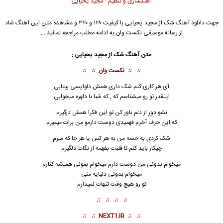
آهنگسازی و تنظیم : مجید یحیایی
جهت دانلود آهنگ شک از
مجید یحیایی
با کیفیت ۱۲۸ و ۳۲۰ و مشاهده متن این آهنگ شاد
از رسانه موسیقی نکست وان به ادامه مطلب مراجعه نمائید …
متن آهنگ شک از
مجید یحیایی
:
♫ ♫
نکست وان
♫ ♫
آی هر کاری کنم شک داری همش دلواپسی بیتابی
اینقدر تو رو میشناسم که , که شبا با دلهره میخوابی
نشو دور از دلم باور کن تو این فکرا همش درگیرم
که این حرف آخرم فهمیدی دوست دارمو من برات میمیرم
شک کردی به حسه من به هر کس یا هر جا که میرم
چیکار باید کنم تا قلبت بفهمه از نگات دلگیرم
میخوام بدونی من دوست دارم میخوام بمونی همیشه کنارم
میخوام بدونی دنیایه منی
تو رو هیچ وقت تنهات نمیذارم
♫ ♫ ♫ ♫
♫ ♫
NEXT1.IR
♫ ♫