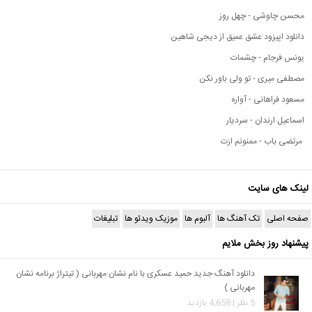
محسن چاوشی - چهل روز
دانلود اپیزود عشق عمیق از دیجی شاهین
یونس فرجام - چشمات
مصطفی میری - تو ولی باور نکن
مسعود فراهانی - آواره
اسماعیل ارندان - سردیار
مرتضی باب - ممنونم ازت
لینک های سایت
صفحه اصلی
تک آهنگ ها
آلبوم ها
موزیک ویدئو ها
تبلیغات
پیشنهاد روز بخش ملایم
دانلود آهنگ جدید حمید عسکری با نام نشان مهربانی ( تیتراژ برنامه نشان
مهربانی )
5 نظر | 4,658 بازدید