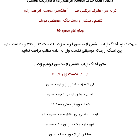
دانلود آهنگ جدید
محسن ابراهیم زاده
با نام ارباب عاشقی
ترانه سرا : علیرضا مرتضی قلی آهنگساز : محسن ابراهیم زاده
تنظیم ، میکس و مسترینگ : مصطفی مومنی
ویژه ایام محرم ۹۵
جهت دانلود آهنگ ارباب عاشقی از
محسن ابراهیم زاده
با کیفیت ۱۲۸ و ۳۲۰ و مشاهده متن
این آهنگ از رسانه موسیقی نکست وان به ادامه مطلب مراجعه نمائید …
متن آهنگ ارباب عاشقی از
محسن ابراهیم زاده
:
♫ ♫
نکست وان
♫ ♫
ای شاه زخمیه دور از وطن حسین
ای … پیرهن ای بی کفن حسین
دنیا بدون تو معنی نمیدهد
ارباب
عاشقی ای عشق من حسین جان
شهر دار سر شده از تن جدا حسین
سلطان کربلا خون خدا حسین