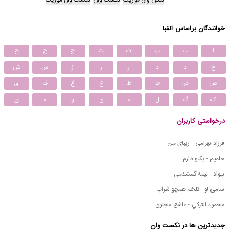
خوانندگان براساس الفبا
ا
ب
پ
ت
ث
ج
چ
ح
خ
د
ذ
ر
ز
ژ
س
ش
ص
ض
ط
ظ
ع
غ
ف
ق
ک
گ
ل
م
ن
و
ه
ی
درخواستی کاربران
فرزاد بهرامی - زیبای من
حامیم - یکیو دارم
نیواد - نیمه گمشدمی
سامی لو - تلخم همچو شراب
محمود التركي - عاشق مجنون
جدیدترین ها در نکست وان