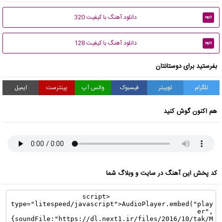
دانلود آهنگ با کیفیت 320
mp3
دانلود آهنگ با کیفیت 128
mp3
بفرستید برای دوستانتان
تلگرام
توییتر
فیسبوک
واتس آپ
پینترست
ایمیل
هم اکنون گوش کنید
کد پخش این آهنگ در سایت و وبلاگ شما