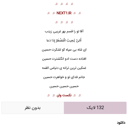
♫ ♫ ♫ ♫
♫ ♫
NEXT1.IR
♫ ♫
♫ ♫ ♫ ♫
آقا تو را قسم بهر غریبی زینب
أَمَّنْ یُجیبُ الْمُضْطَرَّ إِذا دَعا
ای شاه بی سپاه کو لشکرت حسین
افتاده دست ادو انگشترت حسین
غمکین ترین ترانه ی دنیاس القمه
جانم فدای تو و خواهرت حسین
حسین حسین حسین
♫ ♫
نکست وان
♫ ♫
132 لایک
بدون نظر
دانلود