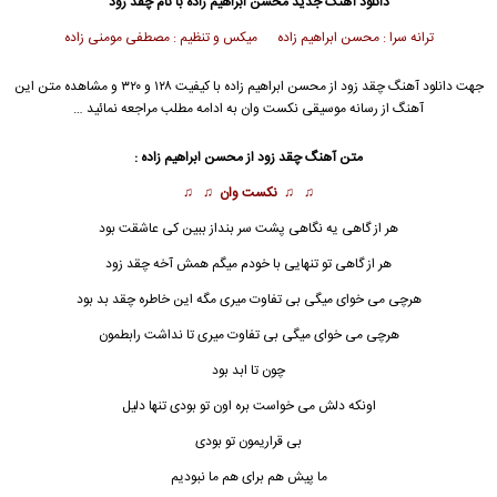
دانلود آهنگ جدید
محسن ابراهیم زاده
با نام چقد زود
ترانه سرا : محسن ابراهیم زاده میکس و تنظیم : مصطفی مومنی زاده
جهت دانلود آهنگ چقد زود از
محسن ابراهیم زاده
با کیفیت ۱۲۸ و ۳۲۰ و مشاهده متن این
آهنگ از رسانه موسیقی نکست وان به ادامه مطلب مراجعه نمائید …
متن آهنگ چقد
زود
از
محسن ابراهیم زاده
:
♫ ♫
نکست وان
♫ ♫
هر از گاهی یه نگاهی پشت سر بنداز ببین کی عاشقت بود
هر از گاهی تو تنهایی با خودم میگم همش آخه چقد زود
هرچی می خوای میگی بی تفاوت میری مگه این خاطره چقد بد بود
هرچی می خوای میگی بی تفاوت میری تا نداشت رابطمون
چون تا ابد بود
اونکه دلش می خواست بره اون تو بودی تنها دلیل
بی قراریمون تو بودی
ما پیش هم برای هم ما نبودیم