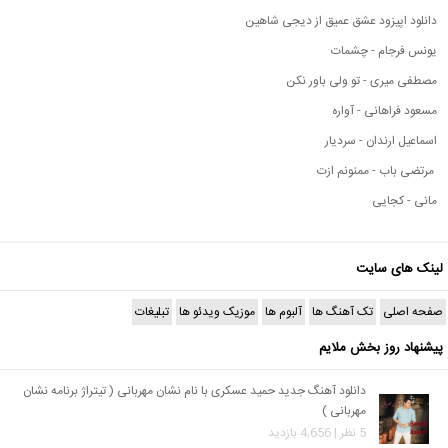
دانلود اپیزود عشق عمیق از دیجی شاهین
یونس فرجام - چشمات
مصطفی میری - تو ولی باور نکن
مسعود فراهانی - آواره
اسماعیل ارندان - سردیار
مرتضی باب - ممنونم ازت
مانی - کجایی
لینک های سایت
صفحه اصلی
تک آهنگ ها
آلبوم ها
موزیک ویدئو ها
تبلیغات
پیشنهاد روز بخش ملایم
دانلود آهنگ جدید حمید عسکری با نام نشان مهربانی ( تیتراژ برنامه نشان
مهربانی )
5 نظر | 4,656 بازدید