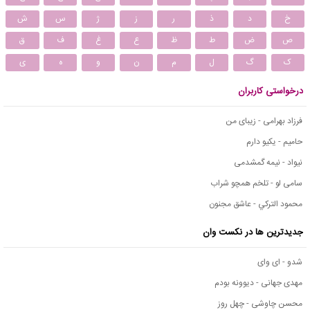
خ
د
ذ
ر
ز
ژ
س
ش
ص
ض
ط
ظ
ع
غ
ف
ق
ک
گ
ل
م
ن
و
ه
ی
درخواستی کاربران
فرزاد بهرامی - زیبای من
حامیم - یکیو دارم
نیواد - نیمه گمشدمی
سامی لو - تلخم همچو شراب
محمود التركي - عاشق مجنون
جدیدترین ها در نکست وان
شدو - ای وای
مهدی جهانی - دیوونه بودم
محسن چاوشی - چهل روز