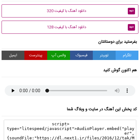
دانلود آهنگ با کیفیت 320
mp3
دانلود آهنگ با کیفیت 128
mp3
بفرستید برای دوستانتان
تلگرام
توییتر
فیسبوک
واتس آپ
پینترست
ایمیل
هم اکنون گوش کنید
کد پخش این آهنگ در سایت و وبلاگ شما