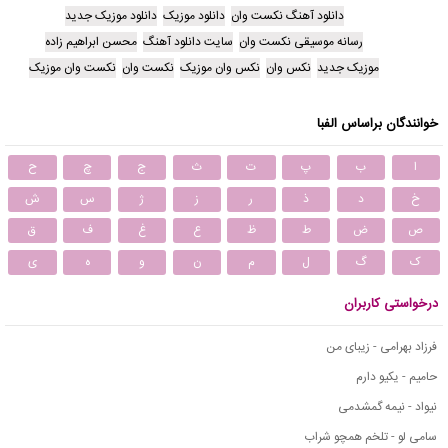
دانلود آهنگ نکست وان
دانلود موزیک
دانلود موزیک جدید
رسانه موسیقی نکست وان
سایت دانلود آهنگ
محسن ابراهیم زاده
موزیک جدید
نکس وان
نکس وان موزیک
نکست وان
نکست وان موزیک
خوانندگان براساس الفبا
ا
ب
پ
ت
ث
ج
چ
ح
خ
د
ذ
ر
ز
ژ
س
ش
ص
ض
ط
ظ
ع
غ
ف
ق
ک
گ
ل
م
ن
و
ه
ی
درخواستی کاربران
فرزاد بهرامی - زیبای من
حامیم - یکیو دارم
نیواد - نیمه گمشدمی
سامی لو - تلخم همچو شراب