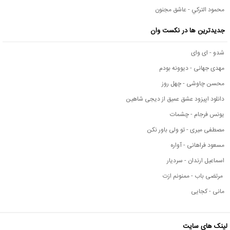
محمود التركي - عاشق مجنون
جدیدترین ها در نکست وان
شدو - ای وای
مهدی جهانی - دیوونه بودم
محسن چاوشی - چهل روز
دانلود اپیزود عشق عمیق از دیجی شاهین
یونس فرجام - چشمات
مصطفی میری - تو ولی باور نکن
مسعود فراهانی - آواره
اسماعیل ارندان - سردیار
مرتضی باب - ممنونم ازت
مانی - کجایی
لینک های سایت