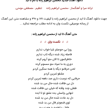
دانلود آهنگ جدید
محسن ابراهیم زاده
با نام تا ابد
ترانه سرا و آهنگساز : محسن ابراهیم زاده تنظیم : مصطفی مومنی
جهت دانلود آهنگ تا ابد از
محسن ابراهیم زاده
با کیفیت ۱۲۸ و ۳۲۰ و مشاهده متن این آهنگ
از رسانه موسیقی نکست وان به ادامه مطلب مراجعه نمائید …
متن آهنگ تا ابد از
محسن ابراهیم زاده
:
♫ ♫
نکست وان
♫ ♫
روزا بی حوصلم شبا خواب ندارم
فاصله زیاد شده دیگه تاب ندارم
خاطراتمون تا الان منو آروم کرده
دوری به ما نمیاد منو مسموم کرده
لحن حرفامو دیگه با همه سنگین کردم
عشقو تمرین کردم
حرفایی که دوست د
ا
ری صد دفعه تمرین کردم
دل بی طاقت شده حال من بد شده
طفلی چند وقته که خیلی بی طاقت شده
تنهایی واسش بده عشق تو تا ابده
دل بد عادت شده حال من بد شده
توی فنجونم فال من بد شده
طفلی دلخوره بد جوری پره