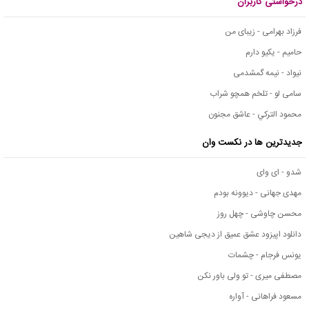
درخواستی کاربران
فرزاد بهرامی - زیبای من
حامیم - یکیو دارم
نیواد - نیمه گمشدمی
سامی لو - تلخم همچو شراب
محمود التركي - عاشق مجنون
جدیدترین ها در نکست وان
شدو - ای وای
مهدی جهانی - دیوونه بودم
محسن چاوشی - چهل روز
دانلود اپیزود عشق عمیق از دیجی شاهین
یونس فرجام - چشمات
مصطفی میری - تو ولی باور نکن
مسعود فراهانی - آواره