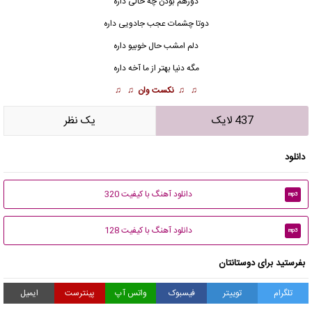
دورهم بودن چه حالی داره
دوتا چشمات عجب جادویی داره
دلم امشب حال خوبیو داره
مگه دنیا بهتر از ما آخه داره
♫ ♫
نکست وان
♫ ♫
437 لایک
يک نظر
دانلود
دانلود آهنگ با کیفیت 320
mp3
دانلود آهنگ با کیفیت 128
mp3
بفرستید برای دوستانتان
تلگرام
توییتر
فیسبوک
واتس آپ
پینترست
ایمیل