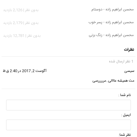
محسن ابراهیم زاده - دوستام
بدون نظر | 2,126 بازدید
محسن ابراهیم زاده - پسر خوب
بدون نظر | 2,179 بازدید
محسن ابراهیم زاده - زنگ بزنی
بدون نظر | 12,781 بازدید
نظرات
1 نظر ارسال شده
سیسی
گفت:
آگوست 2, 2017 در 2:40 ق.ظ
مث همیشه عااالی..مرررررسی
نام شما :
ایمیل :
نظر شما: