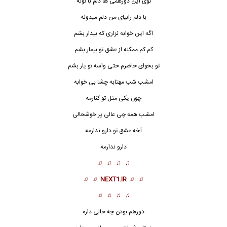
توی این دورهمی ها دلم با توئه
با دلم رابیای من دلم میدوئه
اگه این خوابه نزاری که بیدار بشم
کم کم ممکنه از عشق تو بیمار بشم
تو بخوای حاضرم حتی واسه تو یار بشم
امشب شب مهتابه چشا بی خوابه
چون یکی مثل تو کنارمه
امشب همه چی عالی پر خوشحالی
آخه عشق تو دارو ندارمه
دارو ندارمه
♫ ♫ ♫ ♫
♫ ♫
NEXT1.IR
♫ ♫
♫ ♫ ♫ ♫
دورهم بودن چه حالی داره