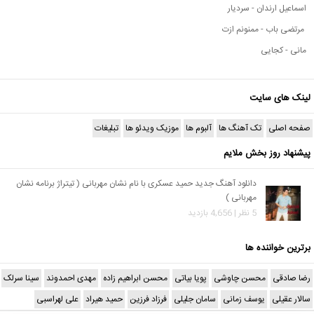
اسماعیل ارندان - سردیار
مرتضی باب - ممنونم ازت
مانی - کجایی
لینک های سایت
صفحه اصلی
تک آهنگ ها
آلبوم ها
موزیک ویدئو ها
تبلیغات
پیشنهاد روز بخش ملایم
دانلود آهنگ جدید حمید عسکری با نام نشان مهربانی ( تیتراژ برنامه نشان
مهربانی )
5 نظر | 4,656 بازدید
برترین خواننده ها
رضا صادقی
محسن چاوشی
پویا بیاتی
محسن ابراهیم زاده
مهدی احمدوند
سینا سرلک
سالار عقیلی
یوسف زمانی
سامان جلیلی
فرزاد فرزین
حمید هیراد
علی لهراسبی