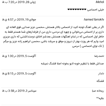
Mehdi
گفت:
ژوئن 28, 2019 در 7:20 ب.ظ
خیلی احساسی ❤❤❤❤❤❤❤❤
hamed farrokhi
گفت:
جولای 19, 2019 در 4:57 ق.ظ
اگر در بطن اهنگ توجه کنید از احساس بالاتر هستش ،محسن عزیز صدایی فوق العاده ای
داری پر از احساس می‌خوانی و چهره ای مردمی داری من از طرفدارهای شما هستم فقط به
خاطر اول احساسی که در تمام اهنگهات هستش بعدشم اخلاق دوستداشتنی که داری عزیزی
امید وارم که هر روزت بهتر از دیروز و موفق و سربلند باشی ،محسن ابراهیم زاده عزیز رو میگم
( تک نوای احساسی ) مرسی
احمدرضا
گفت:
آگوست 5, 2019 در 1:30 ق.ظ
صداش فقط با تنظیم خوبه لایو بخونه اصلا قشنگ نمیشه
دلدار
گفت:
آگوست 5, 2019 در 8:15 ق.ظ
قشنگه
ریحانه صبا
گفت:
سپتامبر 3, 2019 در 3:58 ب.ظ
عالیه^^