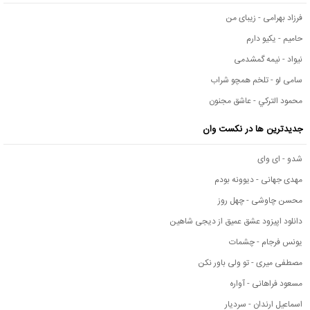
فرزاد بهرامی - زیبای من
حامیم - یکیو دارم
نیواد - نیمه گمشدمی
سامی لو - تلخم همچو شراب
محمود التركي - عاشق مجنون
جدیدترین ها در نکست وان
شدو - ای وای
مهدی جهانی - دیوونه بودم
محسن چاوشی - چهل روز
دانلود اپیزود عشق عمیق از دیجی شاهین
یونس فرجام - چشمات
مصطفی میری - تو ولی باور نکن
مسعود فراهانی - آواره
اسماعیل ارندان - سردیار