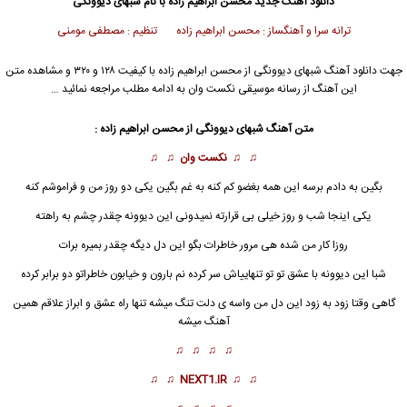
دانلود آهنگ جدید
محسن ابراهیم زاده
با نام شبهای دیوونگی
ترانه سرا و آهنگساز : محسن ابراهیم زاده تنظیم : مصطفی مومنی
جهت دانلود آهنگ شبهای دیوونگی از
محسن ابراهیم زاده
با کیفیت ۱۲۸ و ۳۲۰ و مشاهده متن
این آهنگ از رسانه موسیقی نکست وان به ادامه مطلب مراجعه نمائید …
متن آهنگ
شبهای دیوونگی
از
محسن ابراهیم زاده
:
♫ ♫
نکست وان
♫ ♫
بگین به دادم برسه این همه بغضو کم کنه به غم بگین یکی دو روز من و فراموشم کنه
یکی اینجا شب و روز خیلی بی قرارته نمیدونی این دیوونه چقدر چشم به راهته
روزا کار من شده هی مرور خاطرات بگو این دل دیگه چقدر بمیره برات
شبا این
دیوونه
با عشق تو تو تنهاییاش سر کرده نم بارون و خیابون خاطراتو دو برابر کرده
گاهی وقتا زود به زود این دل من واسه ی دلت تنگ میشه تنها راه عشق و ابراز علاقم همین
آهنگ میشه
♫ ♫ ♫ ♫
♫ ♫
NEXT1.IR
♫ ♫