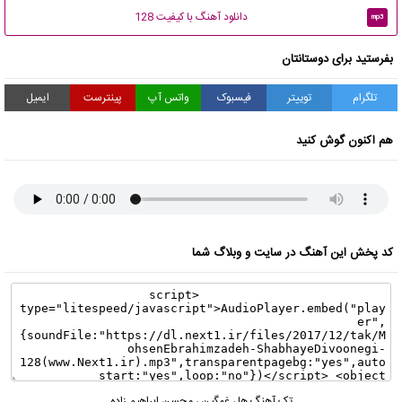
دانلود آهنگ با کیفیت 128
mp3
بفرستید برای دوستانتان
تلگرام
توییتر
فیسبوک
واتس آپ
پینترست
ایمیل
هم اکنون گوش کنید
کد پخش این آهنگ در سایت و وبلاگ شما
تک آهنگ ها
،
غمگین
،
محسن ابراهیم زاده