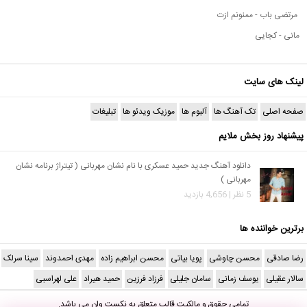
مرتضی باب - ممنونم ازت
مانی - کجایی
لینک های سایت
صفحه اصلی
تک آهنگ ها
آلبوم ها
موزیک ویدئو ها
تبلیغات
پیشنهاد روز بخش ملایم
دانلود آهنگ جدید حمید عسکری با نام نشان مهربانی ( تیتراژ برنامه نشان
مهربانی )
5 نظر | 4,656 بازدید
برترین خواننده ها
رضا صادقی
محسن چاوشی
پویا بیاتی
محسن ابراهیم زاده
مهدی احمدوند
سینا سرلک
سالار عقیلی
یوسف زمانی
سامان جلیلی
فرزاد فرزین
حمید هیراد
علی لهراسبی
تمامی حقوق و مالکیت قالب متعلق به
نکست وان
می باشد.