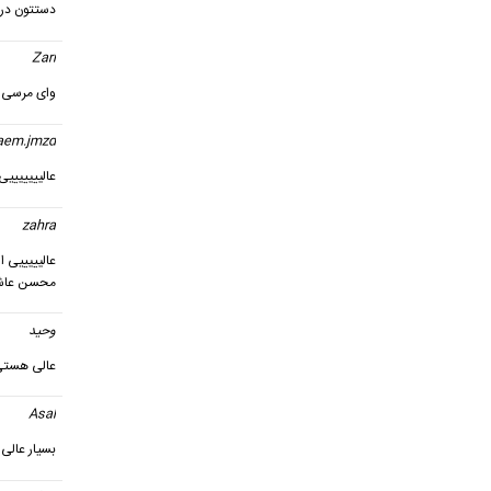
دستتون درد
Zari
گ
وای مرسی آ
aem.jmzd
عالییییییییkhas
zahra
عالیییییی 
محسن عاشق
وحید
گ
عالی هستی
Asal
گ
بسیار عالی