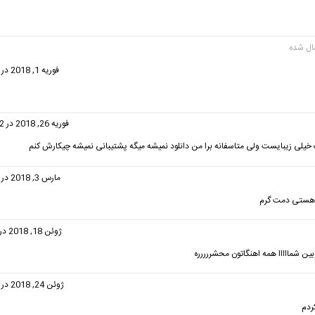
:
فوریه 1, 2018 در 5:53 ب.ظ
فت:
فوریه 26, 2018 در 11:02 ب.ظ
خیلی زیبایست ولی متاسفانه برا من دانلود نمیشه میگه پشتیبانی نمیشه چیکارش کنم
فت:
مارس 3, 2018 در 5:52 ب.ظ
 هستى دمت گرم
ت:
ژوئن 18, 2018 در 8:03 ق.ظ
ین شمااااا همه اهنگاتون محشررررره
فت:
ژوئن 24, 2018 در 4:46 ب.ظ
ردم