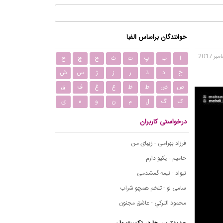
خوانندگان براساس الفبا
ا
ب
پ
ت
ث
ج
چ
ح
خ
د
ذ
ر
ز
ژ
س
ش
ص
ض
ط
ظ
ع
غ
ف
ق
ک
گ
ل
م
ن
و
ه
ی
درخواستی کاربران
فرزاد بهرامی - زیبای من
حامیم - یکیو دارم
نیواد - نیمه گمشدمی
سامی لو - تلخم همچو شراب
محمود التركي - عاشق مجنون