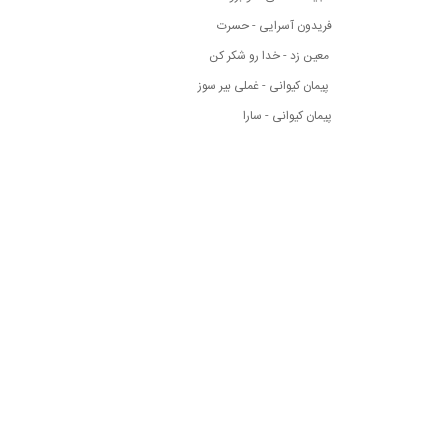
فریدون آسرایی - حسرت
معین زد - خدا رو شکر کن
پیمان کیوانی - غملی بیر سوز
پیمان کیوانی - سارا