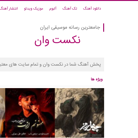
دانلود آهنگ
تک آهنگ
آلبوم
موزیک ویدئو
انتشار آهنگ
جامعترین رسانه موسیقی ایران
نکست وان
پخش آهنگ شما در نکست وان و تمام سایت های معتبر
ویژه ها