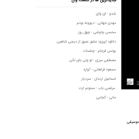
جدیدترین ها در نکست وان
شدو - ای وای
مهدی جهانی - دیوونه بودم
محسن چاوشی - چهل روز
دانلود اپیزود عشق عمیق از دیجی شاهین
یونس فرجام - چشمات
مصطفی میری - تو ولی باور نکن
مسعود فراهانی - آواره
اسماعیل ارندان - سردیار
مرتضی باب - ممنونم ازت
مانی - کجایی
انه موسیقی