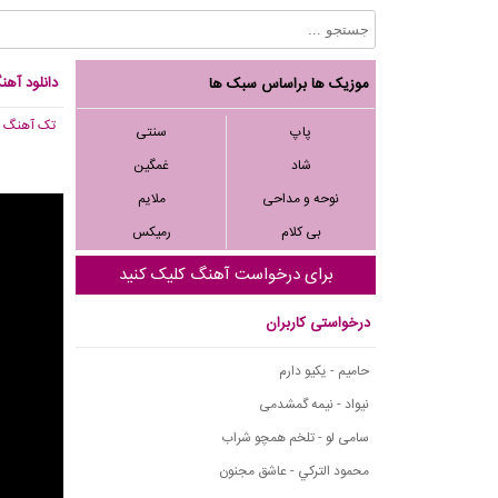
دانلود آهن
موزیک ها براساس سبک ها
تک آهنگ
, ,006
پاپ
سنتی
شاد
غمگین
نوحه و مداحی
ملایم
بی کلام
رمیکس
برای درخواست آهنگ کلیک کنید
درخواستی کاربران
حامیم - یکیو دارم
نیواد - نیمه گمشدمی
سامی لو - تلخم همچو شراب
محمود التركي - عاشق مجنون