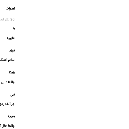
نظرات
30 نظر ارسال شده
h
گفت
عایییه
الهام
گ
سلام اهنگ 
Sab
گ
واقعا عالى
الی
گف
چراانقدرخوب
kian
گ
واقعا حال ک