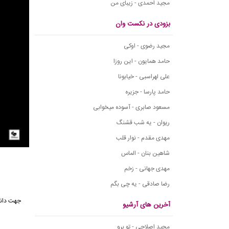
مجید احمدی - زیبای من
بزودی در نکست وان
مجید رضوی - اوکی
حامد همایون - این روزا
علی لهراسبی - خیابونا
حامد پارسا - جزیره
مسعود صابری - آسوده میخوابی
ریوان - یه شب قشنگ
مهدی مقدم - نوار قلب
شاهین بنان - الماس
مهدی جهانی - زخم
رضا صادقی - یه چی بگم
جهت دانل
آخرین های آرشیو
مجید اصلاحی - تو برو