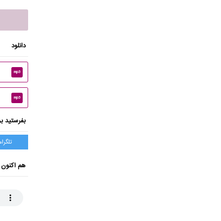
دانلود
mp3
mp3
بفرستید بر
تلگرام
هم اکنون 