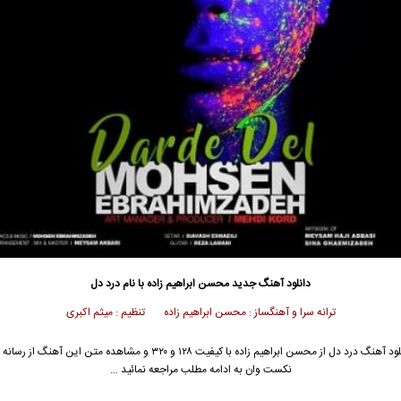
دانلود آهنگ جدید
محسن ابراهیم زاده
با نام درد دل
ترانه سرا و آهنگساز : محسن ابراهیم زاده تنظیم : میثم اکبری
ود آهنگ درد دل از
محسن ابراهیم زاده
با کیفیت ۱۲۸ و ۳۲۰ و مشاهده متن این آهنگ از رس
نکست وان به ادامه مطلب مراجعه نمائید …