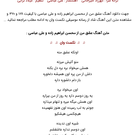
ترانه سرا : مهرزاد امیرخانی آهنگساز : علی عباسی تنظیم : میلاد ترابی
جهت دانلود آهنگ عشق من از
محسن ابراهیم زاده
و
علی عباسی
با کیفیت ۱۲۸ و ۳۲۰ و
مشاهده متن این آهنگ شاد از رسانه موسیقی نکست وان به ادامه مطلب مراجعه نمائید …
متن آهنگ عشق من از محسن ابراهیم زاده و علی عباسی :
♫ ♫
نکست وان
♫ ♫
اونکه عشق منه
منو آتیش میزنه
همش میخواد بره بره دل بکنه
دلش از من پره اون همیشه دلخوره
باز دلم دلشوره داره
اون میخواد بره
یه روز دوسم داره یه روز از من بیزاره
اون همش میگه میره و تنهام میذاره
جونم به لب رس
ی
ده اون هنوز نفهمیده
هیچکسی هیشکیو
شبیه اون ندیده
اون دوسم نداره عاشقشم