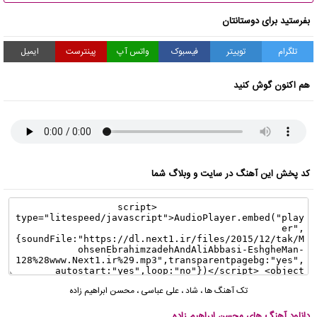
بفرستید برای دوستانتان
تلگرام
توییتر
فیسبوک
واتس آپ
پینترست
ایمیل
هم اکنون گوش کنید
کد پخش این آهنگ در سایت و وبلاگ شما
تک آهنگ ها
،
شاد
،
علی عباسی
،
محسن ابراهیم زاده
دانلود آهنگ های محسن ابراهیم زاده