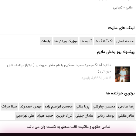
مانی - کجایی
لینک های سایت
صفحه اصلی
تک آهنگ ها
آلبوم ها
موزیک ویدئو ها
تبلیغات
پیشنهاد روز بخش ملایم
دانلود آهنگ جدید حمید عسکری با نام نشان مهربانی ( تیتراژ برنامه نشان
مهربانی )
5 نظر | 4,656 بازدید
برترین خواننده ها
رضا صادقی
محسن چاوشی
پویا بیاتی
محسن ابراهیم زاده
مهدی احمدوند
سینا سرلک
سالار عقیلی
یوسف زمانی
سامان جلیلی
فرزاد فرزین
حمید هیراد
علی لهراسبی
تمامی حقوق و مالکیت قالب متعلق به
نکست وان
می باشد.