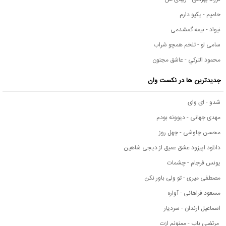
حامیم - یکیو دارم
نیواد - نیمه گمشدمی
سامی لو - تلخم همچو شراب
محمود التركي - عاشق مجنون
جدیدترین ها در نکست وان
شدو - ای وای
مهدی جهانی - دیوونه بودم
محسن چاوشی - چهل روز
دانلود اپیزود عشق عمیق از دیجی شاهین
یونس فرجام - چشمات
مصطفی میری - تو ولی باور نکن
مسعود فراهانی - آواره
اسماعیل ارندان - سردیار
مرتضی باب - ممنونم ازت