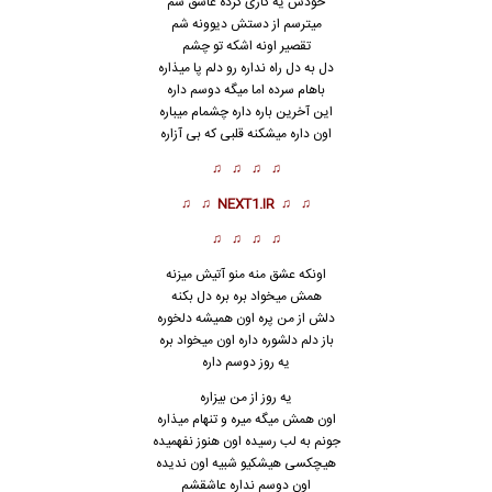
خودش یه کاری کرده عاشق شم
میترسم از دستش دیوونه شم
تقصیر اونه اشکه تو چشم
دل به دل راه نداره رو دلم پا میذاره
باهام سرده اما میگه دوسم داره
این آخرین باره داره چشمام میباره
اون داره میشکنه قلبی که بی آزاره
♫ ♫ ♫ ♫
♫ ♫
NEXT1.IR
♫ ♫
♫ ♫ ♫ ♫
اونکه عشق منه منو آتیش میزنه
همش میخواد بره بره دل بکنه
دلش از من پره اون همیشه دلخوره
باز دلم دلشوره داره اون میخواد بره
یه روز دوسم داره
یه روز از من بیزاره
اون همش میگه میره و تنهام میذاره
جونم به لب رسیده اون هنوز نفهمیده
هیچکسی هیشکیو شبیه اون ندیده
اون دوسم نداره عاشقشم