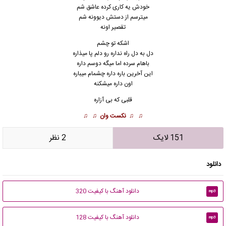
خودش یه کاری کرده عاشق شم
میترسم
ا
ز دستش دیوونه شم
تقصیر اونه
اشکه تو چشم
دل به دل راه نداره رو دلم پا میذاره
باهام سرده اما میگه دوسم داره
این آخرین باره داره چشمام میباره
اون داره میشکنه
قلبی که بی آزاره
♫ ♫
نکست وان
♫ ♫
151 لایک
2 نظر
دانلود
دانلود آهنگ با کیفیت 320
mp3
دانلود آهنگ با کیفیت 128
mp3