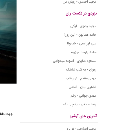
مجید احمدی - زیبای من
بزودی در نکست وان
مجید رضوی - اوکی
حامد همایون - این روزا
علی لهراسبی - خیابونا
حامد پارسا - جزیره
مسعود صابری - آسوده میخوابی
ریوان - یه شب قشنگ
مهدی مقدم - نوار قلب
شاهین بنان - الماس
مهدی جهانی - زخم
رضا صادقی - یه چی بگم
جهت دانلو
آخرین های آرشیو
مجید اصلاحی - تو برو