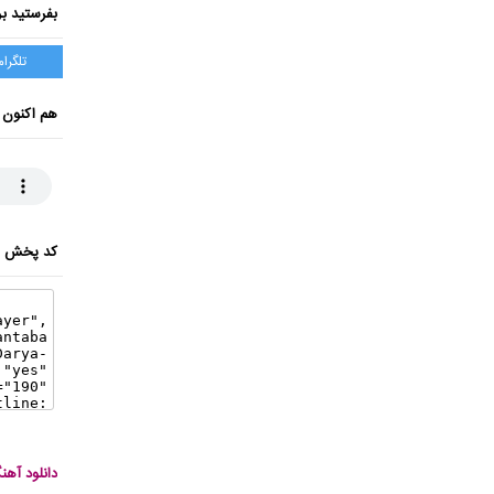
بفرستید بر
تلگرام
هم اکنون 
کد پخش ای
دانلود آه