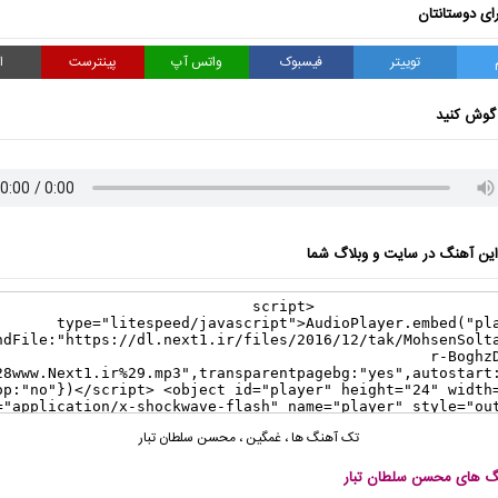
ای دوستانتان
توییتر
فیسبوک
واتس آپ
پینترست
ا
گوش کنید
ن آهنگ در سایت و وبلاگ شما
تک آهنگ ها
،
غمگین
،
محسن سلطان تبار
نگ های محسن سلطان تبار