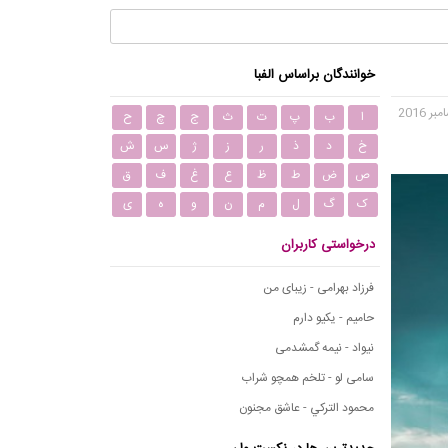
خوانندگان براساس الفبا
ا
ب
پ
ت
ث
ج
چ
ح
خ
د
ذ
ر
ز
ژ
س
ش
ص
ض
ط
ظ
ع
غ
ف
ق
ک
گ
ل
م
ن
و
ه
ی
درخواستی کاربران
فرزاد بهرامی - زیبای من
حامیم - یکیو دارم
نیواد - نیمه گمشدمی
سامی لو - تلخم همچو شراب
محمود التركي - عاشق مجنون