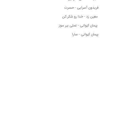
فریدون آسرایی - حسرت
معین زد - خدا رو شکر کن
پیمان کیوانی - غملی بیر سوز
پیمان کیوانی - سارا