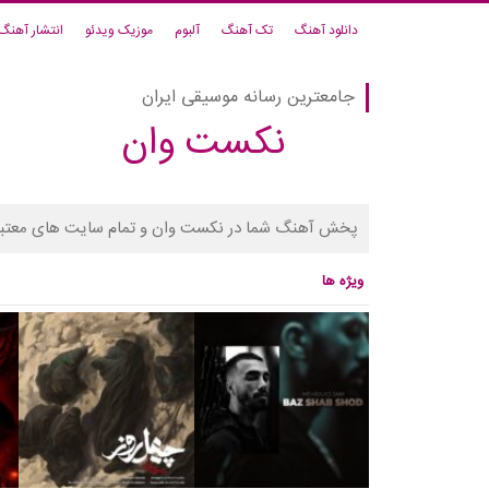
دانلود آهنگ
تک آهنگ
آلبوم
موزیک ویدئو
انتشار آهنگ
جامعترین رسانه موسیقی ایران
نکست وان
پخش آهنگ شما در نکست وان و تمام سایت های معتبر
ویژه ها