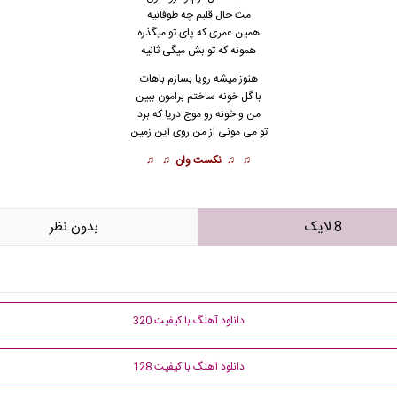
مث حال قلبم چه طوفانیه
همین عمری که پای تو میگذره
همونه که تو بش میگی ثانیه
هنوز میشه رویا بسازم باهات
با گل خونه ساختم برامون ببین
من و خونه رو موج
دریا
که برد
تو می مونی از من روی این زمین
♫ ♫
نکست وان
♫ ♫
8 لایک
بدون نظر
دانلود آهنگ با کیفیت 320
دانلود آهنگ با کیفیت 128