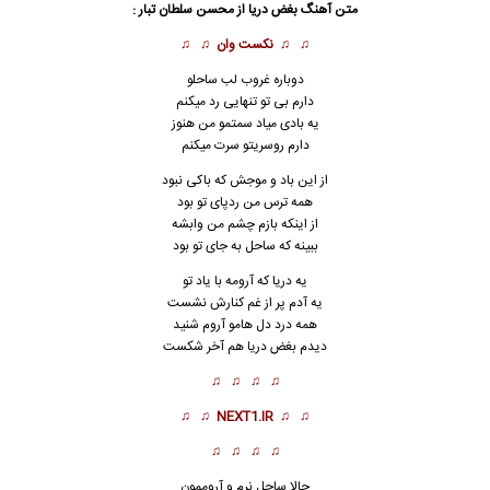
متن آهنگ بغض دریا از
محسن سلطان تبار
:
♫ ♫
نکست وان
♫ ♫
دوباره غروب لب ساحلو
دارم بی تو تنهایی رد میکنم
یه بادی میاد سمتمو من هنوز
دارم روسریتو سرت میکنم
از این باد و موجش که باکی نبود
همه ترس من ردپای تو بود
از اینکه بازم چشم من وابشه
ببینه که ساحل به جای تو بود
یه
دریا
که آرومه با یاد تو
یه آدم پر از غم کنارش نشست
همه درد دل هامو آروم شنید
دیدم بغض دریا هم آخر شکست
♫ ♫ ♫ ♫
♫ ♫
NEXT1.IR
♫ ♫
♫ ♫ ♫ ♫
حالا ساحل نرم و آروممون