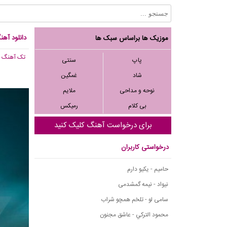
دانلود آه
موزیک ها براساس سبک ها
تک آهنگ
, 174
پاپ
سنتی
شاد
غمگین
نوحه و مداحی
ملایم
بی کلام
رمیکس
برای درخواست آهنگ کلیک کنید
درخواستی کاربران
حامیم - یکیو دارم
نیواد - نیمه گمشدمی
سامی لو - تلخم همچو شراب
محمود التركي - عاشق مجنون