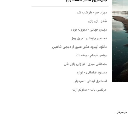
جدیدترین ها در نکست وان
مهراد جم - باز شب شد
شدو - ای وای
مهدی جهانی - دیوونه بودم
محسن چاوشی - چهل روز
دانلود اپیزود عشق عمیق از دیجی شاهین
یونس فرجام - چشمات
مصطفی میری - تو ولی باور نکن
مسعود فراهانی - آواره
اسماعیل ارندان - سردیار
مرتضی باب - ممنونم ازت
سانه موسیقی