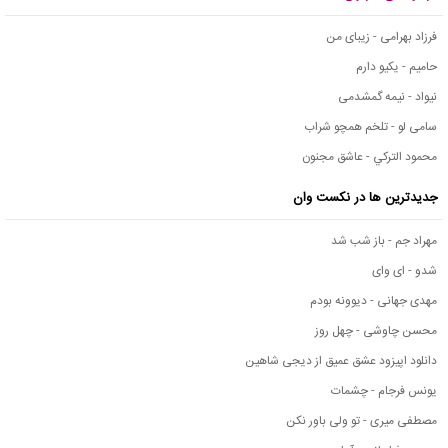
فرزاد بهرامی - زیبای من
حامیم - یکیو دارم
نیواد - نیمه گمشدمی
سامی لو - تلخم همچو شراب
محمود التركي - عاشق مجنون
جدیدترین ها در نکست وان
مهراد جم - باز شب شد
شدو - ای وای
مهدی جهانی - دیوونه بودم
محسن چاوشی - چهل روز
دانلود اپیزود عشق عمیق از دیجی شاهین
یونس فرجام - چشمات
مصطفی میری - تو ولی باور نکن