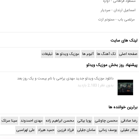
مسعود فراهانی - آواره
اسماعیل ارندان - سردیار
مرتضی باب - ممنونم ازت
لینک های سایت
صفحه اصلی
تک آهنگ ها
آلبوم ها
موزیک ویدئو ها
تبلیغات
پیشنهاد روز بخش موزیک ویدئو
دانلود موزیک ویدئو جدید مهدی یراحی با نام بیست و یک روز بعد
بدون نظر | 2,183 بازدید
برترین خواننده ها
رضا صادقی
محسن چاوشی
پویا بیاتی
محسن ابراهیم زاده
مهدی احمدوند
سینا سرلک
سالار عقیلی
یوسف زمانی
سامان جلیلی
فرزاد فرزین
حمید هیراد
علی لهراسبی