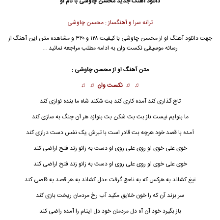
دانلود آهنگ جدید
محسن چاوشی
با نام او
ترانه سرا و آهنگساز : محسن چاوشی
جهت دانلود آهنگ او از
محسن چاوشی
با کیفیت ۱۲۸ و ۳۲۰ و مشاهده متن این آهنگ از
رسانه موسیقی نکست وان به ادامه مطلب مراجعه نمائید …
متن آهنگ او از
محسن چاوشی
:
♫ ♫
نکست وان
♫ ♫
تاج گذاری کند آمده کاری کند بت شکند شاه ما بنده نوازی کند
ما بنوایم نیست ناز بت بت شکن بت بنوازد هر آن چنگ به سازی کند
آمده با قصد خود هرچه بت قادر است با تبرش یک نفس دست درازی کند
خوی علی خوی او روی علی روی او دست به زانو زند فتح اراضی کند
خوی علی خوی
او
روی علی روی او دست به زانو زند فتح اراضی کند
تیغ کشاند به هرکس که به ناحق گرفت عدل کشاند به هر قصد به قاضی کند
سر بزند آن که را خون خلایق مکید آب رخ مردمان ریخت بازی کند
باز بگیرد خود آن آه دل مردمان خود دل ایتام را آمده راضی کند