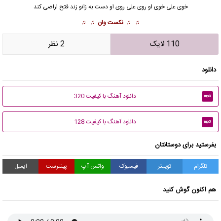
خوی علی خوی او روی علی روی او دست به زانو زند فتح اراضی کند
♫ ♫
نکست وان
♫ ♫
110 لایک
2 نظر
دانلود
دانلود آهنگ با کیفیت 320
mp3
دانلود آهنگ با کیفیت 128
mp3
بفرستید برای دوستانتان
تلگرام
توییتر
فیسبوک
واتس آپ
پینترست
ایمیل
هم اکنون گوش کنید