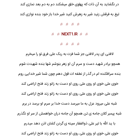
در نگشاید به آن ذات که پهلوی خلق میشکند دم به دم بعد نمازی کند
تیغ به فرقش زنید شیر به زهرش کنید شیر خدا باز خود بنده نوازی کند
♫ ♫ ♫ ♫
♫ ♫
NEXT1.IR
♫ ♫
♫ ♫ ♫ ♫
لافتی ای پدر لافتی جز شما فزت به ربک علی فرق تو را میخرم
همچو برادر شهید دست و سرم آن او زهر بنوشم شها بنده شهیدت شوم
بنده سرافکنده ام در گذر از نطفه ات قول دهم چون شما شیر خدایی روم
خوی علی خوی او روی علی روی او دست به زانو زند فتح اراضی کند
خوی علی خوی
او
روی علی روی او دست به زانو زند فتح اراضی کند
شبه علی میرود عزل به ما میرسد دست خدا بر سرم او برسد در برم
شبه پیمبر کلان جامه ی تن همچو آن جامه دران خواهمش از سر او نگذرم
با ید الله با تیر علی ذوالفقار سینه ی گردن کشان اذن دهد میدرم
خوی علی خوی او روی علی روی او دست به زانو زند فتح اراضی کند