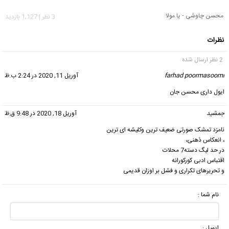
محسن چاوشی - یا مولا
3 نظر | 1,127 بازدید
نظرات
2 نظر ارسال شده
farhad poormasoomi
گفت:
آوریل 11, 2020 در 2:24 ب.ظ
ایول داری محسن جان
جمشید
گفت:
آوریل 18, 2020 در 9:48 ق.ظ
نامزد تمشک صورتی ضعیف ترین وکلیشه ای ترین
، انعکاس ذهنی،
در حد لیگ دسته7 محلات
اقتباس ادبی کورکورانه
و تحریرهای تکراری و فشل بر اوزان قدیمی
نام شما :
ایمیل :