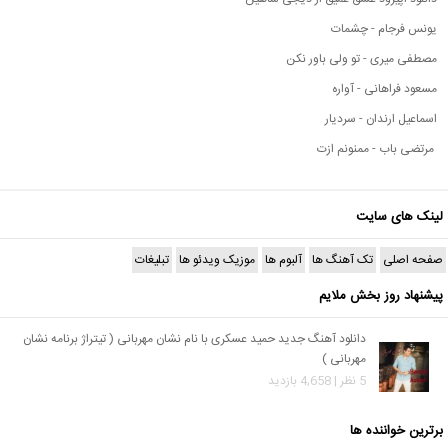
یونس فرجام - چشمات
مصطفی میری - تو ولی باور نکن
مسعود فراهانی - آواره
اسماعیل ارندان - سردیار
مرتضی باب - ممنونم ازت
لینک های سایت
صفحه اصلی
تک آهنگ ها
آلبوم ها
موزیک ویدئو ها
تبلیغات
پیشنهاد روز بخش ملایم
دانلود آهنگ جدید حمید عسکری با نام نشان مهربانی ( تیتراژ برنامه نشان
مهربانی )
5 نظر | 4,658 بازدید
برترین خواننده ها