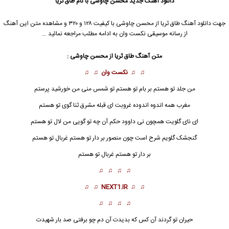
دانلود آهنگ جدید
محسن چاوشی
با نام طاق ثریا
جهت دانلود آهنگ طاق ثریا از
محسن چاوشی
با کیفیت ۱۲۸ و ۳۲۰ و مشاهده متن این آهنگ
از رسانه موسیقی نکست وان به ادامه مطلب مراجعه نمائید …
متن آهنگ
طاق ثریا
از
محسن چاوشی
:
♫ ♫
نکست وان
♫ ♫
من جلد تو هستم بر بام تو هستم تو شمس منی من خورشید پرستم
مغرب همه اندوه اندوده غروبت ای قبله مشرق ثنا گوی تو هستم
ای نای گلویت همچون نی داوود حکم آن چه تو گویی من لال تو هستم
گنجشک گلویم شرح است چون منصور بر دار تو هستم غربال تو هستم
بر دار تو هستم غربال تو هستم
♫ ♫ ♫ ♫
♫ ♫
NEXT1.IR
♫ ♫
♫ ♫ ♫ ♫
حیران تو گردند آن کس که بدیدت آن دم چو برفتی صد بار شهیدت