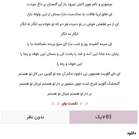
میسوزم و نالم چون آتش نمرود باز آی گلستان بر داغ عبیدت
ای
طاق ثریا
طاقت به نماندست مارا بستان از این ولوله بازار
ای از سر لطفش خوش در تو دمیده هر دم که تو خواندیم انگار نه انگار
انگار نه انگار
ای سرمه کشیده روز و شب مارا ای سرو بریده نشناخته ما را
پایان بده جانا این آمد و شد را راحت کن و بستان این خوف و رجا را
این خوف و رجا را
ای نای گلویت همچون نی داوود حکم آن چه تو گویی من لال تو هستم
گنجشک گلویم شرح است چون منصور بر دار تو هستم غربال تو هستم
بر دار تو هستم غربال تو هستم
♫ ♫
نکست وان
♫ ♫
83 لایک
بدون نظر
دانلود