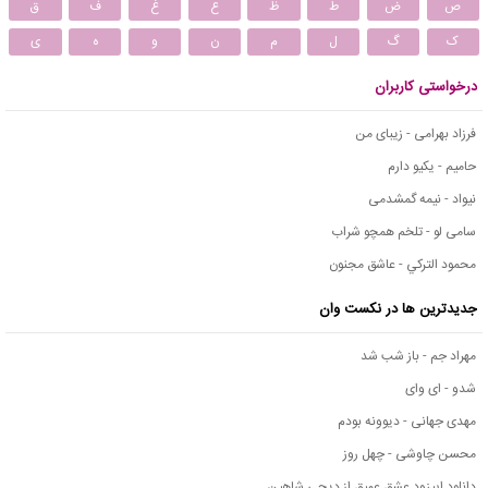
ص
ض
ط
ظ
ع
غ
ف
ق
ک
گ
ل
م
ن
و
ه
ی
درخواستی کاربران
فرزاد بهرامی - زیبای من
حامیم - یکیو دارم
نیواد - نیمه گمشدمی
سامی لو - تلخم همچو شراب
محمود التركي - عاشق مجنون
جدیدترین ها در نکست وان
مهراد جم - باز شب شد
شدو - ای وای
مهدی جهانی - دیوونه بودم
محسن چاوشی - چهل روز
دانلود اپیزود عشق عمیق از دیجی شاهین