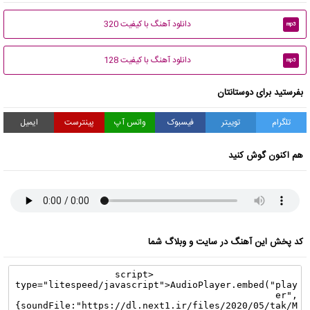
دانلود آهنگ با کیفیت 320
mp3
دانلود آهنگ با کیفیت 128
mp3
بفرستید برای دوستانتان
تلگرام
توییتر
فیسبوک
واتس آپ
پینترست
ایمیل
هم اکنون گوش کنید
کد پخش این آهنگ در سایت و وبلاگ شما