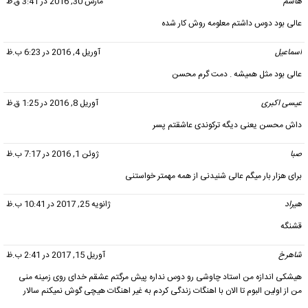
هاشم
گفت:
مارس 30, 2016 در 3:41 ق.ظ
عالی بود دوس داشتم معلومه روش کار شده
اسماعیل
گفت:
آوریل 4, 2016 در 6:23 ب.ظ
عالی بود مثل همیشه . دمت گرم محسن
عیسی اکبری
گفت:
آوریل 8, 2016 در 1:25 ق.ظ
داش محسن یعنی دیگه ترکوندی عاشقتم پسر
صبا
گفت:
ژوئن 1, 2016 در 7:17 ب.ظ
برای هزار بار میگم عالی شنیدنی از همه مهمتر خواستنی
هیراد
گفت:
ژانویه 25, 2017 در 10:41 ب.ظ
قشنگه
شاهرخ
گفت:
آوریل 15, 2017 در 2:41 ب.ظ
هیشکی اندازه من استاد چاوشی رو دوس نداره پیش مرگتم عشقم خدای روی زمینه منی
من از اولین البوم تا الان با اهنگات زندگی کردم به غیر اهنگات هیچی گوش نمیکنم سالار