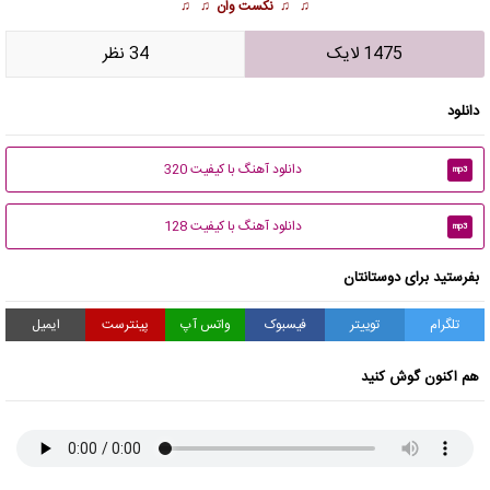
♫ ♫
نکست وان
♫ ♫
1475 لایک
34 نظر
دانلود
دانلود آهنگ با کیفیت 320
mp3
دانلود آهنگ با کیفیت 128
mp3
بفرستید برای دوستانتان
تلگرام
توییتر
فیسبوک
واتس آپ
پینترست
ایمیل
هم اکنون گوش کنید