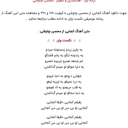
ترانه سرا . آهنگسازی و تنظیم : محسن چاوشی
جهت دانلود آهنگ کجایی از
محسن چاوشی
با کیفیت ۱۲۸ و ۳۲۰ و مشاهده متن این آهنگ از
رسانه موسیقی نکست وان به ادامه مطلب مراجعه نمائید …
متن آهنگ کجایی از
محسن چاوشی
:
♫ ♫
نکست وان
♫ ♫
یه پاییز زردو زمستونه سردو
یه زندونه تنگو یه زخم قشنگو
غم جمعه عصرو غریبیه حصرو
یه دنیا سوالو تو سینم گذاشتی
جهانی دروغو یه دنیا غروبو
یه درد عمیقو یه تیزیه تیغو
یه قلب مریضو یه آه غلیضو
یه دنیا محالو تو سی
ن
م گذاشتی
رفیقم کجایی دقیقا کجایی
کجایی تو بی من تو بی من کجایی
رفیقم کجایی دقیقا کجایی
کجایی تو بی من تو بی من کجایی