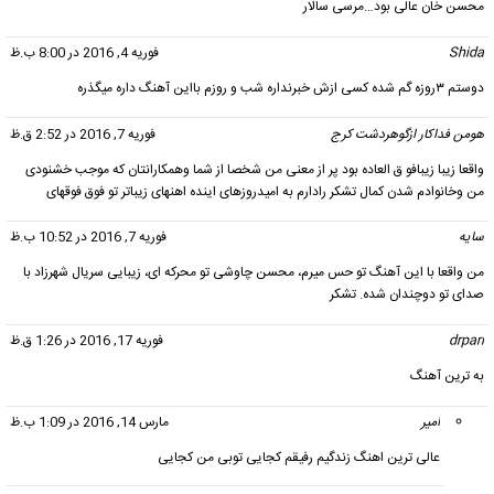
محسن خان عالی بود…مرسی سالار
Shida
گفت:
فوریه 4, 2016 در 8:00 ب.ظ
دوستم ۳روزه گم شده کسی ازش خبرنداره شب و روزم بااین آهنگ داره میگذره
هومن فداکار ازگوهردشت کرج
گفت:
فوریه 7, 2016 در 2:52 ق.ظ
واقعا زیبا زیبافو ق العاده بود پر از معنی من شخصا از شما وهمکارانتان که موجب خشنودی
من وخانوادم شدن کمال تشکر رادارم به امیدروزهای اینده اهنهای زیباتر تو فوق فوقهای
سایه
گفت:
فوریه 7, 2016 در 10:52 ب.ظ
من واقعا با این آهنگ تو حس میرم، محسن چاوشی تو محرکه ای، زیبایی سریال شهرزاد با
صدای تو دوچندان شده. تشکر
drpari
گفت:
فوریه 17, 2016 در 1:26 ق.ظ
به ترین آهنگ
امیر
گفت:
مارس 14, 2016 در 1:09 ب.ظ
عالی ترین اهنگ زندگیم رفیقم کجایی توبی من کجایی