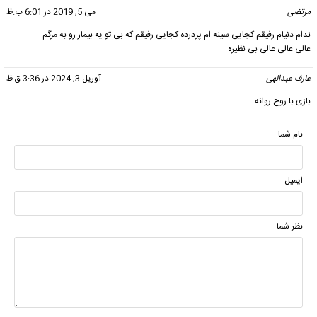
مرتضی
گفت:
می 5, 2019 در 6:01 ب.ظ
ندام دنیام رفیقم کجایی سینه ام پردرده کجایی رفیقم که بی تو یه بیمار رو به مرگم
عالی عالی عالی بی نظیره
عارف عبدالهی
گفت:
آوریل 3, 2024 در 3:36 ق.ظ
بازی با روح روانه
نام شما :
ایمیل :
نظر شما: