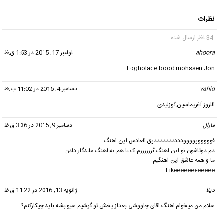
نظرات
34 نظر ارسال شده
ahoora
گفت:
نوامبر 17, 2015 در 1:53 ق.ظ
Fogholade bood mohssen Jon
vahid
گفت:
دسامبر 4, 2015 در 11:02 ب.ظ
اللروز آغریماسین.گوزلیدی
مارال
گفت:
دسامبر 9, 2015 در 3:36 ق.ظ
فووووووووووددددددددددوق العادس این اهنگ
دم دوتاشون تو این اهنگ گررررررم ک با هم یه اهنگ ماندگار دادن
ما و همه عاشق این اهنگیم
Likeeeeeeeeeeee
دیلا
گفت:
ژانویه 13, 2016 در 11:22 ق.ظ
سلام من میخوام اهنگ اقای چاووشی بعداز پخش تو گوشیم سیو بشه باید چیکارکنم?