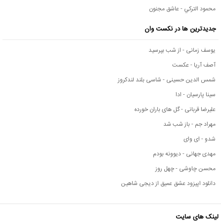
محمود التركي - عاشق مجنون
جدیدترین ها در نکست وان
یوسف زمانی - از شب بپرسید
آصف آریا - عکست
شمس الدین حسینی - شاسی بلند لندکروز
سینا پارسیان - ادا
علیرضا قربانی - گل های باران خورده
مهراد جم - باز شب شد
شدو - ای وای
مهدی جهانی - دیوونه بودم
محسن چاوشی - چهل روز
دانلود اپیزود عشق عمیق از دیجی شاهین
لینک های سایت