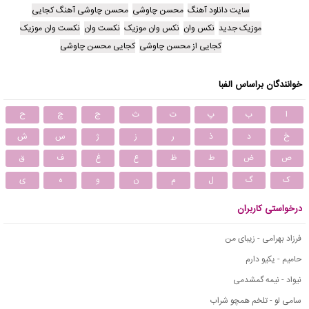
سایت دانلود آهنگ
محسن چاوشی
محسن چاوشی آهنگ کجایی
موزیک جدید
نکس وان
نکس وان موزیک
نکست وان
نکست وان موزیک
کجایی از محسن چاوشی
کجایی محسن چاوشی
خوانندگان براساس الفبا
ا
ب
پ
ت
ث
ج
چ
ح
خ
د
ذ
ر
ز
ژ
س
ش
ص
ض
ط
ظ
ع
غ
ف
ق
ک
گ
ل
م
ن
و
ه
ی
درخواستی کاربران
فرزاد بهرامی - زیبای من
حامیم - یکیو دارم
نیواد - نیمه گمشدمی
سامی لو - تلخم همچو شراب