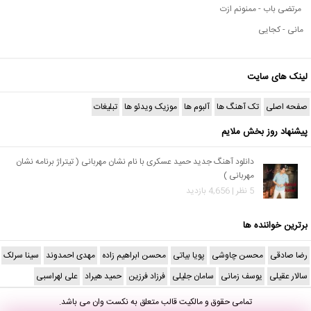
مرتضی باب - ممنونم ازت
مانی - کجایی
لینک های سایت
صفحه اصلی
تک آهنگ ها
آلبوم ها
موزیک ویدئو ها
تبلیغات
پیشنهاد روز بخش ملایم
دانلود آهنگ جدید حمید عسکری با نام نشان مهربانی ( تیتراژ برنامه نشان
مهربانی )
5 نظر | 4,656 بازدید
برترین خواننده ها
رضا صادقی
محسن چاوشی
پویا بیاتی
محسن ابراهیم زاده
مهدی احمدوند
سینا سرلک
سالار عقیلی
یوسف زمانی
سامان جلیلی
فرزاد فرزین
حمید هیراد
علی لهراسبی
تمامی حقوق و مالکیت قالب متعلق به
نکست وان
می باشد.