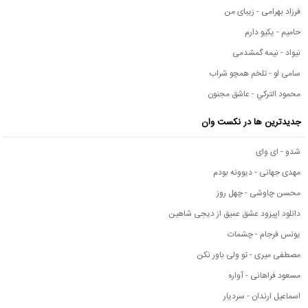
فرزاد بهرامی - زیبای من
حامیم - یکیو دارم
نیواد - نیمه گمشدمی
سامی لو - تلخم همچو شراب
محمود التركي - عاشق مجنون
جدیدترین ها در نکست وان
شدو - ای وای
مهدی جهانی - دیوونه بودم
محسن چاوشی - چهل روز
دانلود اپیزود عشق عمیق از دیجی شاهین
یونس فرجام - چشمات
مصطفی میری - تو ولی باور نکن
مسعود فراهانی - آواره
اسماعیل ارندان - سردیار