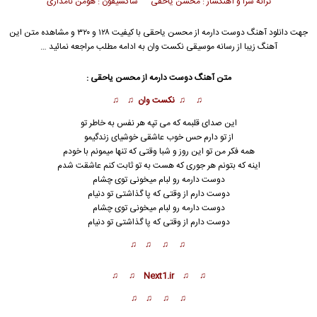
ترانه سرا و آهنگساز : محسن یاحقی ساکسیفون : هومن نامداری
جهت دانلود آهنگ دوست دارمه از
محسن یاحقی
با کیفیت ۱۲۸ و ۳۲۰ و مشاهده متن این
آهنگ زیبا از رسانه موسیقی نکست وان به ادامه مطلب مراجعه نمائید …
متن آهنگ دوست دارمه از محسن یاحقی :
♫ ♫ نکست وان ♫ ♫
این صدای قلبمه که می تپه هر نفس به خاطر تو
از تو دارم حس خوب عاشقی خوشیای زندگیمو
همه فکر من تو این روز و شبا وقتی که ت
ن
ها میمونم با خودم
اینه که بتونم هر جوری که هست به تو ثابت کنم عاشقت شدم
دوست دارمه رو لبام میخونی توی چشام
دوست دارم از وقتی که پا گذاشتی تو دنیام
دوست دارمه رو لبام میخونی توی چشام
دوست دارم از وقتی که پا گذاشتی تو دنیام
♫ ♫ ♫ ♫
♫ ♫ Next1.ir ♫ ♫
♫ ♫ ♫ ♫