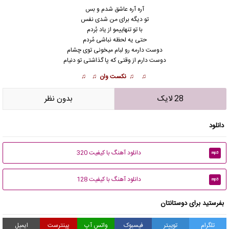
آره آره عاشق شدم و بس
تو دیگه برای من شدی نفس
با تو تنهاییمو از یاد بُردم
حتی یه لحظه نباشی مُردم
دوست دارمه رو لبام میخو
ن
ی توی چشام
دوست دارم از وقتی که پا گذاشتی تو دنیام
♫ ♫ نکست وان ♫ ♫
28 لایک
بدون نظر
دانلود
دانلود آهنگ با کیفیت 320
mp3
دانلود آهنگ با کیفیت 128
mp3
بفرستید برای دوستانتان
تلگرام
توییتر
فیسبوک
واتس آپ
پینترست
ایمیل