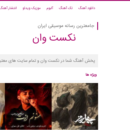
دانلود آهنگ
تک آهنگ
آلبوم
موزیک ویدئو
انتشار آهنگ
جامعترین رسانه موسیقی ایران
نکست وان
پخش آهنگ شما در نکست وان و تمام سایت های معتبر
ویژه ها