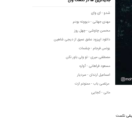
جدیدترین ها در نکست وان
شدو - ای وای
مهدی جهانی - دیوونه بودم
محسن چاوشی - چهل روز
دانلود اپیزود عشق عمیق از دیجی شاهین
یونس فرجام - چشمات
مصطفی میری - تو ولی باور نکن
مسعود فراهانی - آواره
اسماعیل ارندان - سردیار
مرتضی باب - ممنونم ازت
مانی - کجایی
ه موسیقی نکست