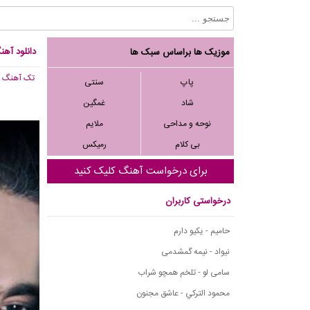
دانلود آه
موزیک ها براساس سبک ها
تک آهنگ
, 714
پاپ
سنتی
شاد
غمگین
نوحه و مداحی
ملایم
بی کلام
رمیکس
برای درخواست آهنگ کلیک کنید
درخواستی کاربران
حامیم - یکیو دارم
نیواد - نیمه گمشدمی
سامی لو - تلخم همچو شراب
محمود التركي - عاشق مجنون