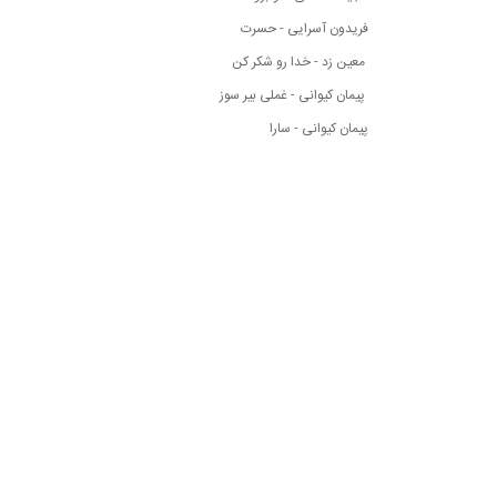
فریدون آسرایی - حسرت
معین زد - خدا رو شکر کن
پیمان کیوانی - غملی بیر سوز
پیمان کیوانی - سارا