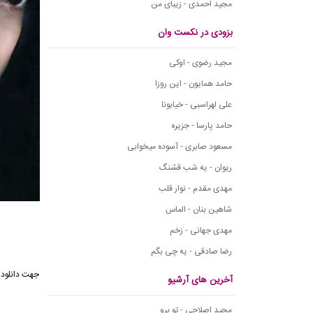
مجید احمدی - زیبای من
بزودی در نکست وان
مجید رضوی - اوکی
حامد همایون - این روزا
علی لهراسبی - خیابونا
حامد پارسا - جزیره
مسعود صابری - آسوده میخوابی
ریوان - یه شب قشنگ
مهدی مقدم - نوار قلب
شاهین بنان - الماس
مهدی جهانی - زخم
رضا صادقی - یه چی بگم
جهت دانلود 
آخرین های آرشیو
مجید اصلاحی - تو برو