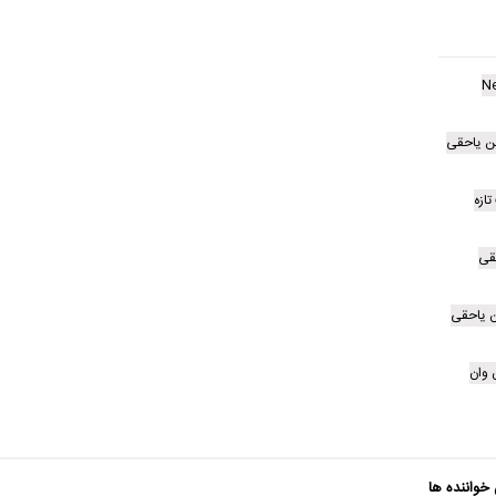
N
 یاحقی
ازه
قی
 یاحقی
وان
 خواننده ها