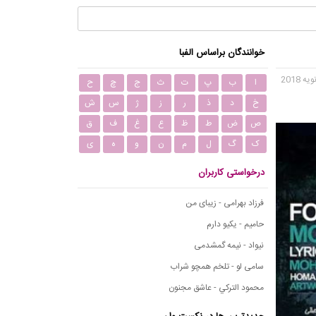
خوانندگان براساس الفبا
ا
ب
پ
ت
ث
ج
چ
ح
خ
د
ذ
ر
ز
ژ
س
ش
ص
ض
ط
ظ
ع
غ
ف
ق
ک
گ
ل
م
ن
و
ه
ی
درخواستی کاربران
فرزاد بهرامی - زیبای من
حامیم - یکیو دارم
نیواد - نیمه گمشدمی
سامی لو - تلخم همچو شراب
محمود التركي - عاشق مجنون