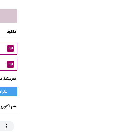
دانلود
mp3
mp3
بفرستید بر
تلگرام
هم اکنون 