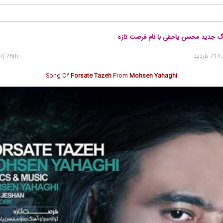
نگ جدید محسن یاحقی با نام فرصت تازه
 بازدید
26th ژانویه 2018
Song Of
Forsate Tazeh
From
Mohsen Yahaghi