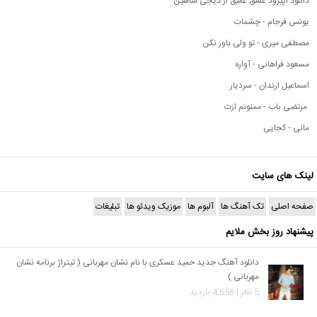
دانلود اپیزود عشق عمیق از دیجی شاهین
یونس فرجام - چشمات
مصطفی میری - تو ولی باور نکن
مسعود فراهانی - آواره
اسماعیل ارندان - سردیار
مرتضی باب - ممنونم ازت
مانی - کجایی
لینک های سایت
صفحه اصلی
تک آهنگ ها
آلبوم ها
موزیک ویدئو ها
تبلیغات
پیشنهاد روز بخش ملایم
دانلود آهنگ جدید حمید عسکری با نام نشان مهربانی ( تیتراژ برنامه نشان
مهربانی )
5 نظر | 4,656 بازدید