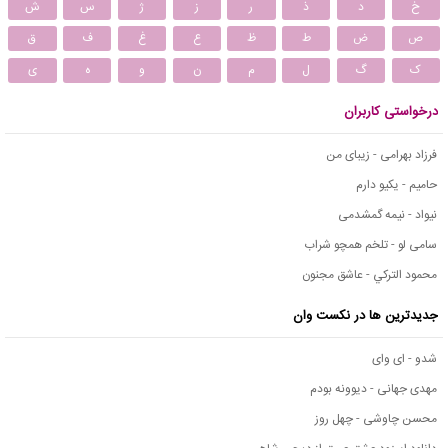
خ
د
ذ
ر
ز
ژ
س
ش
ص
ض
ط
ظ
ع
غ
ف
ق
ک
گ
ل
م
ن
و
ه
ی
درخواستی کاربران
فرزاد بهرامی - زیبای من
حامیم - یکیو دارم
نیواد - نیمه گمشدمی
سامی لو - تلخم همچو شراب
محمود التركي - عاشق مجنون
جدیدترین ها در نکست وان
شدو - ای وای
مهدی جهانی - دیوونه بودم
محسن چاوشی - چهل روز