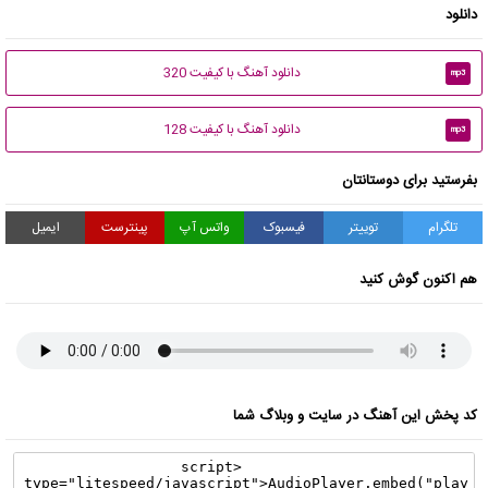
دانلود
دانلود آهنگ با کیفیت 320
mp3
دانلود آهنگ با کیفیت 128
mp3
بفرستید برای دوستانتان
تلگرام
توییتر
فیسبوک
واتس آپ
پینترست
ایمیل
هم اکنون گوش کنید
کد پخش این آهنگ در سایت و وبلاگ شما