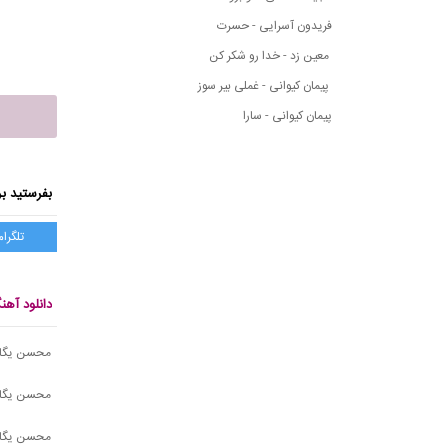
فریدون آسرایی - حسرت
معین زد - خدا رو شکر کن
پیمان کیوانی - غملی بیر سوز
پیمان کیوانی - سارا
بفرستید بر
تلگرام
دانلود آه
محسن یگانه
محسن یگان
محسن یگان