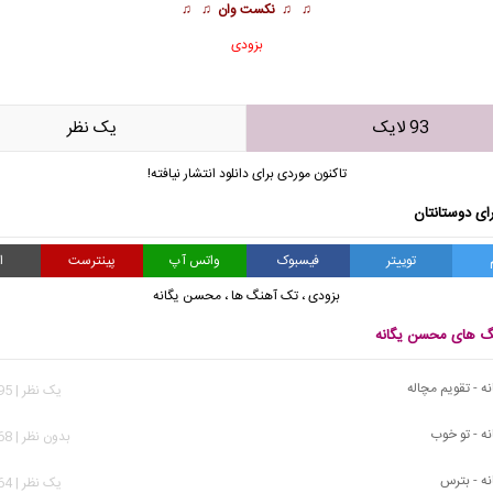
♫ ♫
نکست وان
♫ ♫
بزودی
93 لایک
يک نظر
تاکنون موردی برای دانلود انتشار نیافته!
ای دوستانتان
توییتر
فیسبوک
واتس آپ
پینترست
ا
بزودی
،
تک آهنگ ها
،
محسن یگانه
نگ های محسن یگانه
 - تقویم مچاله
يک نظر | 1,395 بازدید
ه - تو خوب
بدون نظر | 4,268 بازدید
ه - بترس
يک نظر | 8,864 بازدید