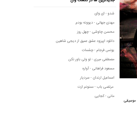
جدیدترین ها در نکست وان
شدو - ای وای
مهدی جهانی - دیوونه بودم
محسن چاوشی - چهل روز
دانلود اپیزود عشق عمیق از دیجی شاهین
یونس فرجام - چشمات
مصطفی میری - تو ولی باور نکن
مسعود فراهانی - آواره
اسماعیل ارندان - سردیار
مرتضی باب - ممنونم ازت
مانی - کجایی
سانه موسیقی