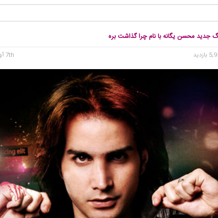
گ جدید محسن یگانه با نام چرا گذاشت بره
7th آوریل 2016