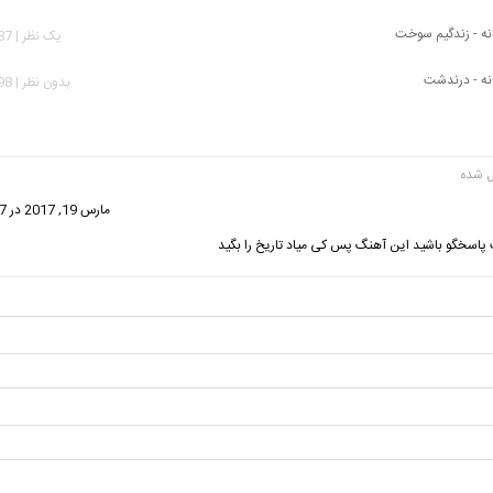
ه - زندگیم سوخت
يک نظر | 2,887 بازدید
ه - درندشت
بدون نظر | 2,598 بازدید
ت:
مارس 19, 2017 در 11:37 ب.ظ
پاسخگو باشید این آهنگ پس کی میاد تاریخ را بگید