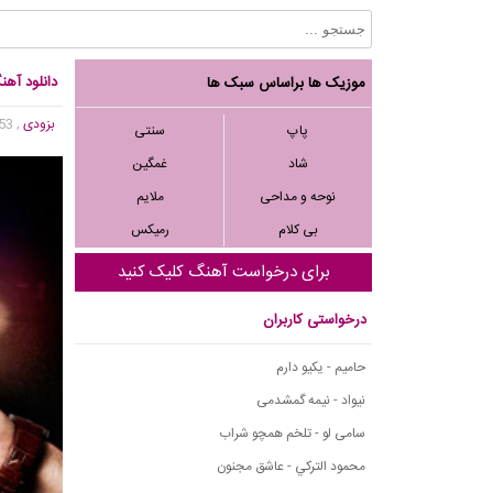
دانلود آهن
موزیک ها براساس سبک ها
بزودی
, 5,953 بازدید
پاپ
سنتی
شاد
غمگین
نوحه و مداحی
ملایم
بی کلام
رمیکس
برای درخواست آهنگ کلیک کنید
درخواستی کاربران
حامیم - یکیو دارم
نیواد - نیمه گمشدمی
سامی لو - تلخم همچو شراب
محمود التركي - عاشق مجنون