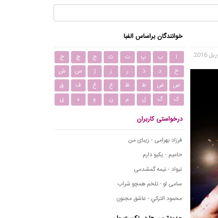
خوانندگان براساس الفبا
ا
ب
پ
ت
ث
ج
چ
ح
خ
د
ذ
ر
ز
ژ
س
ش
ص
ض
ط
ظ
ع
غ
ف
ق
ک
گ
ل
م
ن
و
ه
ی
درخواستی کاربران
فرزاد بهرامی - زیبای من
حامیم - یکیو دارم
نیواد - نیمه گمشدمی
سامی لو - تلخم همچو شراب
محمود التركي - عاشق مجنون