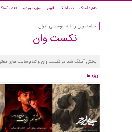
دانلود آهنگ
تک آهنگ
آلبوم
موزیک ویدئو
انتشار آهنگ
جامعترین رسانه موسیقی ایران
نکست وان
پخش آهنگ شما در نکست وان و تمام سایت های معتبر
ویژه ها