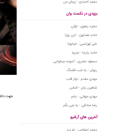
مجید احمدی - زیبای من
بزودی در نکست وان
مجید رضوی - اوکی
حامد همایون - این روزا
علی لهراسبی - خیابونا
حامد پارسا - جزیره
مسعود صابری - آسوده میخوابی
ریوان - یه شب قشنگ
مهدی مقدم - نوار قلب
شاهین بنان - الماس
جهت دانلو
مهدی جهانی - زخم
رضا صادقی - یه چی بگم
آخرین های آرشیو
مجید اصلاحی - تو برو