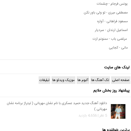
یونس فرجام - چشمات
مصطفی میری - تو ولی باور نکن
مسعود فراهانی - آواره
اسماعیل ارندان - سردیار
مرتضی باب - ممنونم ازت
مانی - کجایی
لینک های سایت
صفحه اصلی
تک آهنگ ها
آلبوم ها
موزیک ویدئو ها
تبلیغات
پیشنهاد روز بخش ملایم
دانلود آهنگ جدید حمید عسکری با نام نشان مهربانی ( تیتراژ برنامه نشان
مهربانی )
5 نظر | 4,656 بازدید
برترین خواننده ها