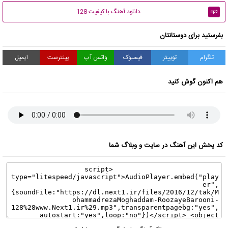
دانلود آهنگ با کیفیت 128
mp3
بفرستید برای دوستانتان
تلگرام
توییتر
فیسبوک
واتس آپ
پینترست
ایمیل
هم اکنون گوش کنید
کد پخش این آهنگ در سایت و وبلاگ شما