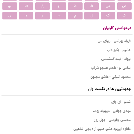
ص
ض
ط
ظ
ع
غ
ف
ق
ک
گ
ل
م
ن
و
ه
ی
درخواستی کاربران
فرزاد بهرامی - زیبای من
حامیم - یکیو دارم
نیواد - نیمه گمشدمی
سامی لو - تلخم همچو شراب
محمود التركي - عاشق مجنون
جدیدترین ها در نکست وان
شدو - ای وای
مهدی جهانی - دیوونه بودم
محسن چاوشی - چهل روز
دانلود اپیزود عشق عمیق از دیجی شاهین