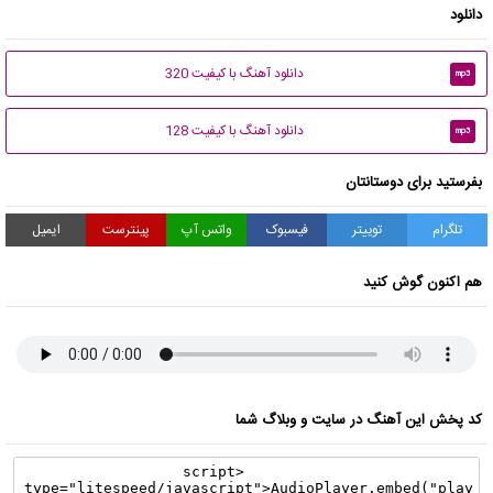
دانلود
دانلود آهنگ با کیفیت 320
mp3
دانلود آهنگ با کیفیت 128
mp3
بفرستید برای دوستانتان
تلگرام
توییتر
فیسبوک
واتس آپ
پینترست
ایمیل
هم اکنون گوش کنید
کد پخش این آهنگ در سایت و وبلاگ شما