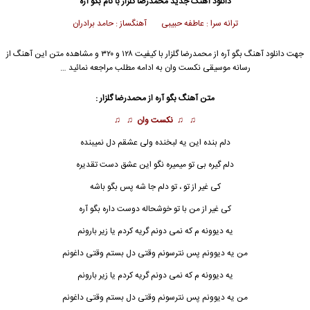
دانلود آهنگ جدید
محمدرضا گلزار
با نام بگو آره
ترانه سرا : عاطفه حبیبی آهنگساز : حامد برادران
جهت دانلود آهنگ بگو آره از
محمدرضا گلزار
با کیفیت ۱۲۸ و ۳۲۰ و مشاهده متن این آهنگ از
رسانه موسیقی نکست وان به ادامه مطلب مراجعه نمائید …
متن آهنگ بگو آره از
محمدرضا گلزار
:
♫ ♫
نکست وان
♫ ♫
دلم بنده این یه لبخنده ولی عشقم دل نمیبنده
دلم گیره بی تو میمیره نگو این عشق دست تقدیره
کی غیر از تو ، تو دلم جا شه پس بگو باشه
کی غیر از من با تو خوشحاله دوست داره بگو
آره
یه دیوونه م که نمی دونم گریه کردم یا زیر بارونم
من یه دیوونم پس نترسونم وقتی دل بستم وقتی داغونم
یه دیوونه م که نمی دونم گریه کردم یا زیر بارونم
من یه دیوونم پس نترسونم وقتی دل بستم وقتی داغونم