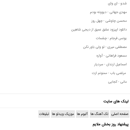
شدو - ای وای
مهدی جهانی - دیوونه بودم
محسن چاوشی - چهل روز
دانلود اپیزود عشق عمیق از دیجی شاهین
یونس فرجام - چشمات
مصطفی میری - تو ولی باور نکن
مسعود فراهانی - آواره
اسماعیل ارندان - سردیار
مرتضی باب - ممنونم ازت
مانی - کجایی
لینک های سایت
صفحه اصلی
تک آهنگ ها
آلبوم ها
موزیک ویدئو ها
تبلیغات
پیشنهاد روز بخش ملایم