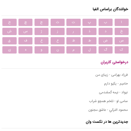
خوانندگان براساس الفبا
ا
ب
پ
ت
ث
ج
چ
ح
خ
د
ذ
ر
ز
ژ
س
ش
ص
ض
ط
ظ
ع
غ
ف
ق
ک
گ
ل
م
ن
و
ه
ی
درخواستی کاربران
فرزاد بهرامی - زیبای من
حامیم - یکیو دارم
نیواد - نیمه گمشدمی
سامی لو - تلخم همچو شراب
محمود التركي - عاشق مجنون
جدیدترین ها در نکست وان