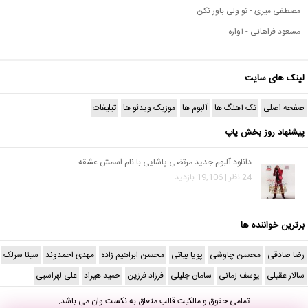
مصطفی میری - تو ولی باور نکن
مسعود فراهانی - آواره
لینک های سایت
صفحه اصلی
تک آهنگ ها
آلبوم ها
موزیک ویدئو ها
تبلیغات
پیشنهاد روز بخش پاپ
دانلود آلبوم جدید مرتضی پاشایی با نام اسمش عشقه
24 نظر | 19,106 بازدید
برترین خواننده ها
رضا صادقی
محسن چاوشی
پویا بیاتی
محسن ابراهیم زاده
مهدی احمدوند
سینا سرلک
سالار عقیلی
یوسف زمانی
سامان جلیلی
فرزاد فرزین
حمید هیراد
علی لهراسبی
تمامی حقوق و مالکیت قالب متعلق به
نکست وان
می باشد.