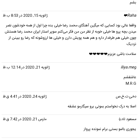
بشم
Raha❤️
گفت:
ژانویه 15, 2020 در 8:53 ب.ظ
واقعا عالی بود کسایی که میگین آهنگای محمد رضا خیلی بده چرا اول از همه خودشون نضر
میدن بچه پرو ها خیلی خوبه از نظر من من فکر می‌کنم سوپر استار ایران محمد رضا هستش
چون خیلی هم طرفدار داره و هم همه پویش دارن و خیلی ها ارزوشونه که رضا رو ببینن از
نزدیک
سلامت باشی عزیزم❤️❤️❤️❤️❤️
iliya.meg
گفت:
ژانویه 21, 2020 در 12:14 ب.ظ
عاشقشم
M.R.G
دخی ت.خ.ص
گفت:
ژانویه 24, 2020 در 4:41 ق.ظ
اصلا به درک نخواستم بمونی برو سیگارمو عشقه
مسعود نادیا
گفت:
مارس 21, 2020 در 7:42 ق.ظ
یجوری بالمو بستی برام نمونده پرواز