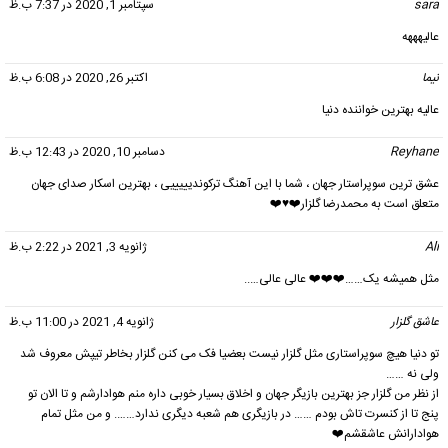
sara
گفت:
سپتامبر 1, 2020 در 7:37 ب.ظ
عالیهههه
نیما
گفت:
اکتبر 26, 2020 در 6:08 ب.ظ
عالیه بهترین خواننده دنیا
Reyhane
گفت:
دسامبر 10, 2020 در 12:43 ب.ظ
عشق ترین سوپراستار جهان ، شما با این آهنگ ترکوندیییییی ، بهترین اسکار صدای جهان
متعلق است به محمدرضا گلزار❤️♥️❤️
Ali
گفت:
ژانویه 3, 2021 در 2:22 ب.ظ
مثل همیشه یک……❤️❤️❤️ عالی عالی…..
عاشق گلزار
گفت:
ژانویه 4, 2021 در 11:00 ب.ظ
تو دنیا هیچ سوپراستاری مثل گلزار نیست بعضیا فک می کنن گلزار بخاطر تیپش معروف شد
ولی نه ……
از نظر من گلزار جز بهترین بازیگر جهان و اخلاق بسیار خوبی داره منم هوادارشم و تا الان تو
پنج تا از کنسرت تاش بودم …… در بازیگری هم شعبه دیگری ندارد……. و من مثل تمام
هوادارانش عاشقشم❤️