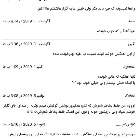
واقعا نمیدونم ک چی باید بگم ولی خیلی عالیه گلزار عاشقتم عاااااشق
احمد
گفت:
آگوست 11, 2019 در 8:14 ب.ظ
تنها آهنگی که خوب خونده
نگین
گفت:
آگوست 31, 2019 در 9:36 ب.ظ
از این اهنگش خوشم اومد.نسبت ب بقیه بهترخونده شده.
agustd
گفت:
اکتبر 1, 2019 در 1:09 ب.ظ
تنها اهنگیه که عالی خونده
با اینکه فنش نیستم ولی خیلی خوب بود °-°
Zohre
گفت:
نوامبر 5, 2019 در 3:08 ب.ظ
اوووم من فقط بخاطر شعرش که اقای عدلپرور نوشتن گوشش میدم وگرنه از صدای اقای گلزار
خوشم نمیاد ولی بازیشون خوبه و توی این اهنگ فقط بخاطر شعرش☺☺☺
گلزاری ام.......
گفت:
ژانویه 6, 2020 در 6:10 ب.ظ
من خودم رو میکشم واسه ای اهنگش عشقه عشقه مت ایشاالله فدای اون چشمای ابیش