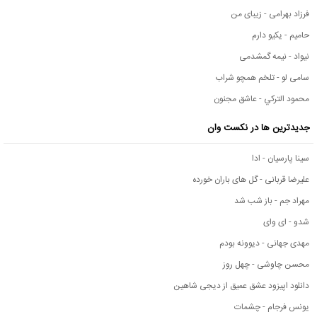
فرزاد بهرامی - زیبای من
حامیم - یکیو دارم
نیواد - نیمه گمشدمی
سامی لو - تلخم همچو شراب
محمود التركي - عاشق مجنون
جدیدترین ها در نکست وان
سینا پارسیان - ادا
علیرضا قربانی - گل های باران خورده
مهراد جم - باز شب شد
شدو - ای وای
مهدی جهانی - دیوونه بودم
محسن چاوشی - چهل روز
دانلود اپیزود عشق عمیق از دیجی شاهین
یونس فرجام - چشمات