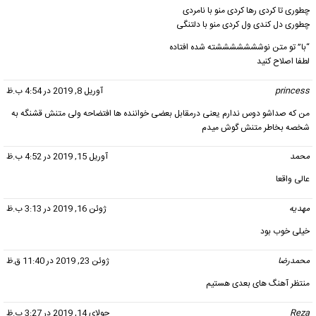
چطوری تا کردی رها کردی منو با نامردی
چطوری دل کندی ول کردی منو با دلتنگی
“با” تو متن نوشششششششته شده افتاده
لطفا اصلاح کنید
princess
گفت:
آوریل 8, 2019 در 4:54 ب.ظ
من که صداشو دوس ندارم یعنی درمقابل بعضی خواننده ها افتضاحه ولی متنش قشنگه به
شخصه بخاطر متنش گوش میدم
محمد
گفت:
آوریل 15, 2019 در 4:52 ب.ظ
عالی واقعا
مهدیه
گفت:
ژوئن 16, 2019 در 3:13 ب.ظ
خیلی خوب بود
محمدرضا
گفت:
ژوئن 23, 2019 در 11:40 ق.ظ
منتظر آهنگ های بعدی هستیم
Reza
گفت:
جولای 14, 2019 در 3:27 ب.ظ