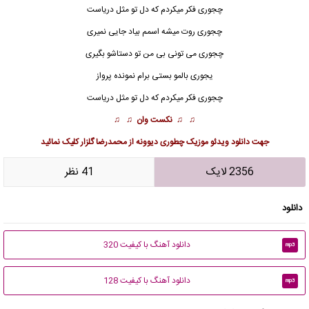
چجوری فکر میکردم که دل تو مثل دریاست
چجوری روت میشه اسمم بیاد جایی نمیری
چجوری می تونی بی من تو دستاشو بگیری
یجوری بالمو بستی برام نمونده پرواز
چجوری فکر میکردم که دل تو مثل دریاست
♫ ♫
نکست وان
♫ ♫
جهت
دانلود ویدئو موزیک چطوری دیوونه از محمدرضا گلزار
کلیک نمائید
2356 لایک
41 نظر
دانلود
دانلود آهنگ با کیفیت 320
mp3
دانلود آهنگ با کیفیت 128
mp3