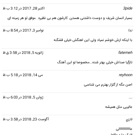
3pide
گفت:
اکتبر 28, 2017 در 3:12 ب.ظ
بسیار انسان شریف و دوست داشتنی هستن .کارشون هم بی نظیره. .موفق تو هر زمینه ای
ندا
گفت:
نوامبر 3, 2017 در 8:54 ب.ظ
با اینکه ازش خوشم نمیاد ولی این اهنگش خیلی قشگنه
fatemeh
گفت:
ژانویه 5, 2018 در 3:58 ق.ظ
تازگیا صداش خیلی بهتر شده…مخصوصا تو این آهنگ
reyhoon
گفت:
می 14, 2018 در 5:18 ب.ظ
اصن مگه از گلزار بهترم می شناسی
....
گفت:
ژوئن 5, 2018 در 6:03 ب.ظ
عالییی مثل همیشه
نازي
گفت:
آگوست 23, 2018 در 3:58 ب.ظ
عاااااااااااالی