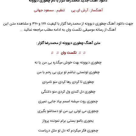
دانلود آهنگ جدید
محمدرضا گلزار
با نام چطوری دیوونه
آهنگساز : آرش ای پی تنظیم : مسعود جهانی
جهت دانلود آهنگ چطوری دیوونه از
محمدرضا گلزار
با کیفیت ۱۲۸ و ۳۲۰ و مشاهده متن این
آهنگ از رسانه موسیقی نکست وان به ادامه مطلب مراجعه نمائید …
متن آهنگ چطوری دیوونه از
محمدرضا گلزار
:
♫ ♫
نکست وان
♫ ♫
چطوری دیوونه بهت خوش میگذره بی من یا نه
چطوری تونستی نباشم تو بری بی رحم با من
چطوری تا کردی رها کردی منو نامردی
چطوری دل کندی ول کردی منو دلتنگی
چجوری روت میشه اسمم بیاد جایی نمیری
چجوری می تونی بی من تو دستاشو بگیری
یجوری بالمو بستی برام نمونده پرواز
چجوری فکر میکردم که دل تو مثل دریاست