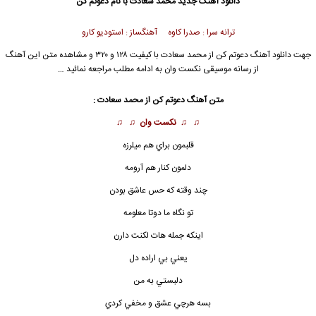
دانلود آهنگ جدید
محمد سعادت با نام دعوتم کن
ترانه سرا : صدرا کاوه آهنگساز : استودیو کارو
جهت دانلود آهنگ دعوتم کن از محمد سعادت با کیفیت ۱۲۸ و ۳۲۰ و مشاهده متن این آهنگ
از رسانه موسیقی نکست وان به ادامه مطلب مراجعه نمائید …
متن آهنگ
دعوتم کن
از محمد سعادت :
♫ ♫
نکست وان
♫ ♫
قلبمون براي هم ميلرزه
دلمون كنار هم آرومه
چند وقته كه حس عاشق بودن
تو نگاه ما دوتا معلومه
اينكه جمله هات لكنت دارن
يعني بي اراده دل
دلبستي به من
بسه هرچي عشق و مخفي كردي