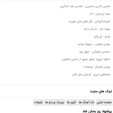
شمس الدین حسینی - شاسی بلند لندکروز
سینا پارسیان - ادا
علیرضا قربانی - گل های باران خورده
مهراد جم - باز شب شد
شدو - ای وای
مهدی جهانی - دیوونه بودم
محسن چاوشی - چهل روز
دانلود اپیزود عشق عمیق از دیجی شاهین
یونس فرجام - چشمات
مصطفی میری - تو ولی باور نکن
لینک های سایت
صفحه اصلی
تک آهنگ ها
آلبوم ها
موزیک ویدئو ها
تبلیغات
پیشنهاد روز بخش شاد