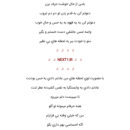
بامن از حال خوشت حرف بزن
دعوتم كن به قدم زدن تو دم دم غروب
دعوتم كن
به يه قهوه به يه حس و حال خوب
واسه لمس عاشقي دست خستم و بگير
منو با خودت ببر به لحظه هاي بي نظير
♫ ♫ ♫ ♫
♫ ♫
NEXT1.IR
♫ ♫
♫ ♫ ♫ ♫
با حضورت توي لحظه هاي من عادتم دادي به حس بودنت
عادتم دادي به وابستگيا به نفس كشيدنه عطر تنت
تا ميبينمت دلم ميريزه
همه حرفام ميمونه تو گلو
من كه خيلي وقته بي قرارتم
اگه احساسي بهم داري بگو