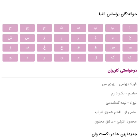
خوانندگان براساس الفبا
ا
ب
پ
ت
ث
ج
چ
ح
خ
د
ذ
ر
ز
ژ
س
ش
ص
ض
ط
ظ
ع
غ
ف
ق
ک
گ
ل
م
ن
و
ه
ی
درخواستی کاربران
فرزاد بهرامی - زیبای من
حامیم - یکیو دارم
نیواد - نیمه گمشدمی
سامی لو - تلخم همچو شراب
محمود التركي - عاشق مجنون
جدیدترین ها در نکست وان