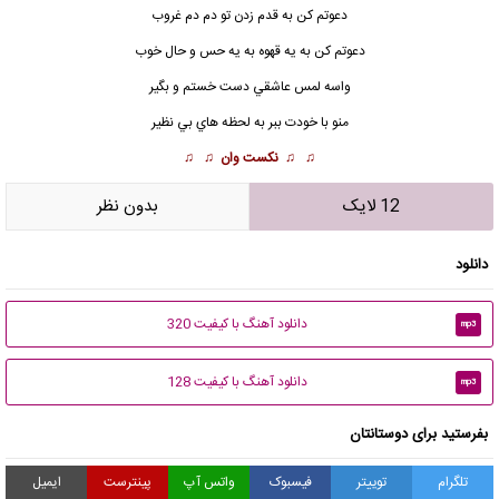
دعوتم كن به قدم زدن تو دم دم غروب
دعوتم كن به يه قهوه به يه حس و حال خوب
واسه لمس عاشقي دست خستم و بگير
منو با خودت ببر به لحظه هاي بي نظير
♫ ♫
نکست وان
♫ ♫
12 لایک
بدون نظر
دانلود
دانلود آهنگ با کیفیت 320
mp3
دانلود آهنگ با کیفیت 128
mp3
بفرستید برای دوستانتان
تلگرام
توییتر
فیسبوک
واتس آپ
پینترست
ایمیل